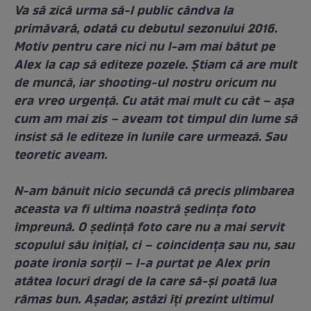
Va să zică urma să-l public cândva la
primăvară, odată cu debutul sezonului 2016.
Motiv pentru care nici nu l-am mai bătut pe
Alex la cap să editeze pozele. Ştiam că are mult
de muncă, iar shooting-ul nostru oricum nu
era vreo urgență. Cu atât mai mult cu cât – așa
cum am mai zis – aveam tot timpul din lume să
insist să le editeze în lunile care urmează. Sau
teoretic aveam.
N-am bănuit nicio secundă că precis plimbarea
aceasta va fi ultima noastră ședința foto
împreună. O ședință foto care nu a mai servit
scopului său inițial, ci – coincidența sau nu, sau
poate ironia sorții – l-a purtat pe Alex prin
atâtea locuri dragi de la care să-și poată lua
rămas bun. Așadar, astăzi îți prezint ultimul