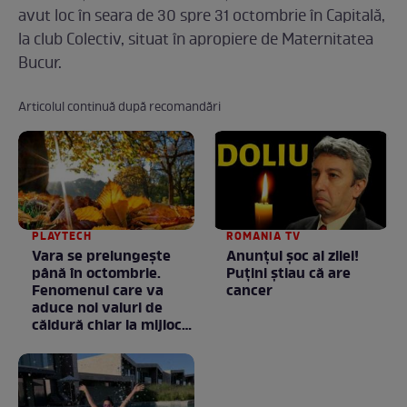
avut loc în seara de 30 spre 31 octombrie în Capitală,
la club Colectiv, situat în apropiere de Maternitatea
Bucur.
Articolul continuă după recomandări
PLAYTECH
ROMANIA TV
Vara se prelungeşte
Anunţul şoc al zilei!
până în octombrie.
Puţini ştiau că are
Fenomenul care va
cancer
aduce noi valuri de
căldură chiar la mijlocul
toamnei