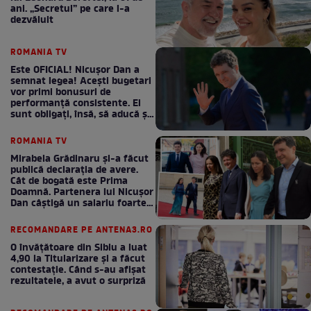
ani. „Secretul” pe care l-a
dezvăluit
ROMANIA TV
Este OFICIAL! Nicușor Dan a
semnat legea! Acești bugetari
vor primi bonusuri de
performanță consistente. Ei
sunt obligați, însă, să aducă și
bani la bugetul de stat
ROMANIA TV
Mirabela Grădinaru și-a făcut
publică declarația de avere.
Cât de bogată este Prima
Doamnă. Partenera lui Nicușor
Dan câștigă un salariu foarte
bun în fiecare lună!
RECOMANDARE PE ANTENA3.RO
O învățătoare din Sibiu a luat
4,90 la Titularizare și a făcut
contestație. Când s-au afișat
rezultatele, a avut o surpriză