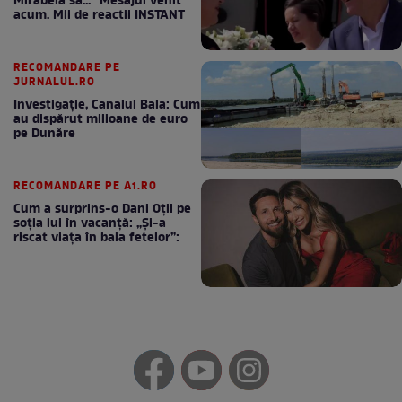
Mirabela să..." Mesajul venit
acum. Mii de reactii INSTANT
RECOMANDARE PE
JURNALUL.RO
Investigație, Canalul Bala: Cum
au dispărut milioane de euro
pe Dunăre
RECOMANDARE PE A1.RO
Cum a surprins-o Dani Oțil pe
soția lui în vacanță: „Și-a
riscat viața în baia fetelor”: