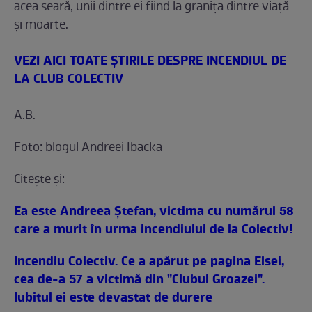
acea seară, unii dintre ei fiind la graniţa dintre viaţă
şi moarte.
VEZI AICI TOATE ŞTIRILE DESPRE INCENDIUL DE
LA CLUB COLECTIV
A.B.
Foto: blogul Andreei Ibacka
Citeşte şi:
Ea este Andreea Ştefan, victima cu numărul 58
care a murit în urma incendiului de la Colectiv!
Incendiu Colectiv. Ce a apărut pe pagina Elsei,
cea de-a 57 a victimă din "Clubul Groazei".
Iubitul ei este devastat de durere