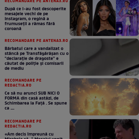
RECOMANDARE PE ANTENA3.RO
După ce i-au fost descoperite
mesajele vechi de pe
Instagram, o regină a
frumuseții a rămas fără
coroană
RECOMANDARE PE ANTENA3.RO
Bărbatul care a vandalizat o
stâncă pe Transfăgărășan cu o
"declaraţie de dragoste" e
căutat de poliție și comisarii
de mediu
RECOMANDARE PE
REDACTIA.RO
Ce să nu arunci SUB NICI O
FORMA din casă astăzi, de
Schimbarea la Față . Se spune
ca ....
RECOMANDARE PE
REDACTIA.RO
«Am decis împreună cu