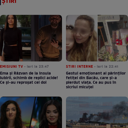
ȘTIRI
EMISIUNI TV
• ieri la 23:47
STIRI INTERNE
• ieri la 22:41
Ema și Răzvan de la Insula
Gestul emoționant al părinților
Iubirii, schimb de replici acide!
fetiței din Bacău, care și-a
Ce și-au reproșat cei doi
pierdut viața. Ce au pus în
sicriul micuței