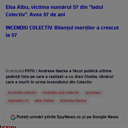
Elsa Albu, victima numărul 57 din "Iadul
Colectiv". Avea 37 de ani
INCENDIU COLECTIV. Bilanţul morţilor a crescut
la 57
FOTO / Andreea Ibacka a făcut publică ultima
În articolul
ședință foto pe care a realizat-o cu Alex Chelba, tânărul
care a murit în urma incendiului din Colectiv
:
incendiu colectiv
incendiu club colectiv
spynews
spynews.ro
alex chelba
andreea ibacka
Puteți urmări știrile SpyNews.ro și pe Google News