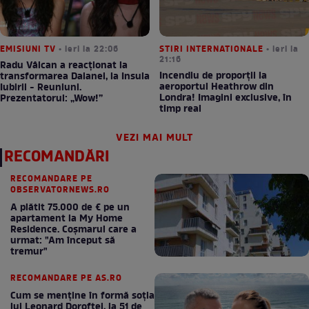
EMISIUNI TV
• ieri la 22:06
STIRI INTERNATIONALE
• ieri la
21:16
Radu Vâlcan a reacționat la
Incendiu de proporții la
transformarea Daianei, la Insula
aeroportul Heathrow din
Iubirii - Reuniuni.
Londra! Imagini exclusive, în
Prezentatorul: „Wow!”
timp real
VEZI MAI MULT
RECOMANDĂRI
RECOMANDARE PE
OBSERVATORNEWS.RO
A plătit 75.000 de € pe un
apartament la My Home
Residence. Coşmarul care a
urmat: "Am început să
tremur"
RECOMANDARE PE AS.RO
Cum se menţine în formă soţia
lui Leonard Doroftei, la 51 de