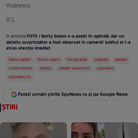
Vişănescu.
D.S.
FOTO / Betty Salam s-a pozat în oglindă, dar un
În articolul
detaliu surprinzător a fost observat în cameră! Iubitul ei i-a
atras atenția imediat
:
betty salam
florin salam
fotografiat
oglinda
detaliu
surprinzator
tablou
catalin visanescu
spynews
spynews.ro
Puteți urmări știrile SpyNews.ro și pe Google News
ȘTIRI