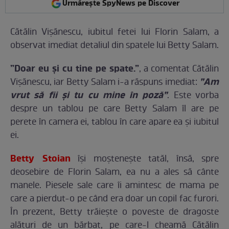
Urmărește SpyNews pe Discover
Cătălin Vișănescu, iubitul fetei lui Florin Salam, a
observat imediat detaliul din spatele lui Betty Salam.
”Doar eu și cu tine pe spate.”
, a comentat Cătălin
”Am
Vișănescu, iar Betty Salam i-a răspuns imediat:
vrut să fii și tu cu mine în poză”
. Este vorba
despre un tablou pe care Betty Salam îl are pe
perete în camera ei, tablou în care apare ea și iubitul
ei.
Betty Stoian
îşi moşteneşte tatăl, însă, spre
deosebire de Florin Salam, ea nu a ales să cânte
manele. Piesele sale care îi amintesc de mama pe
care a pierdut-o pe când era doar un copil fac furori.
În prezent, Betty trăieşte o poveste de dragoste
alături de un bărbat, pe care-l cheamă Cătălin