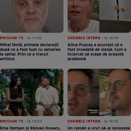
EMISIUNI TV
• la 11:00
SHOWBIZ INTERN
• la 10:59
Mihai Onilă, primele declarații
Alina Pușcaș a anunțat că a
după ce a fost luat cu salvarea
fost invadată de viespi. Cum a
la spital. Prin ce a trecut
încercat să scape de această
artistul
problemă
EMISIUNI TV
• la 10:25
SHOWBIZ INTERN
• la 10:16
Ema Oprișan și Răzvan Kovacs,
Un român a vrut să-și renoveze