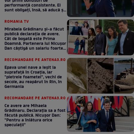
vor primi bonusuri de
performanță consistente. Ei
sunt obligați, însă, să aducă și
bani la bugetul de stat
ROMANIA TV
Mirabela Grădinaru și-a făcut
publică declarația de avere.
Cât de bogată este Prima
Doamnă. Partenera lui Nicușor
Dan câștigă un salariu foarte
bun în fiecare lună!
RECOMANDARE PE ANTENA3.RO
Epava unei nave a ieșit la
suprafață în Croația, iar
"pietrele foametei", vechi de
secole, au reapărut în Rin, în
Germania
RECOMANDARE PE ANTENA3.RO
Ce avere are Mihaela
Grădinaru. Declarația sa a fost
făcută publică. Nicușor Dan:
"Pentru a înlătura orice
speculații"