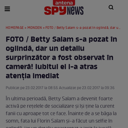
HOMEPAGE
»
MONDEN
» FOTO / Betty Salam s-a pozat în oglindă, dar un detaliu surprinzător a fost observat în cameră! Iubitul ei i-a atras atenția imediat
FOTO / Betty Salam s-a pozat în
oglindă, dar un detaliu
surprinzător a fost observat în
cameră! Iubitul ei i-a atras
atenția imediat
Publicat pe 23.02.2017 la 08:55 Actualizat pe 23.02.2017 la 09:36
În ultima perioadă, Betty Salam a devenit foarte
activă pe rețelele de socializare și își ține la curent
fanii cu aproape tot ce face. Înainte de a se băga la
somn, fata lui Florin Salam și-a făcut un selfie în