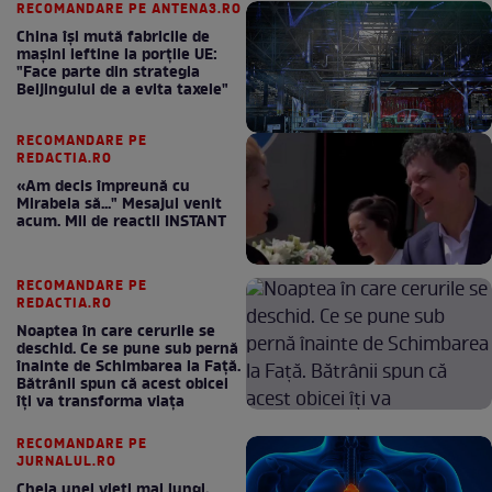
RECOMANDARE PE ANTENA3.RO
China își mută fabricile de
mașini ieftine la porțile UE:
"Face parte din strategia
Beijingului de a evita taxele"
RECOMANDARE PE
REDACTIA.RO
«Am decis împreună cu
Mirabela să..." Mesajul venit
acum. Mii de reactii INSTANT
RECOMANDARE PE
REDACTIA.RO
Noaptea în care cerurile se
deschid. Ce se pune sub pernă
înainte de Schimbarea la Față.
Bătrânii spun că acest obicei
îți va transforma viața
RECOMANDARE PE
JURNALUL.RO
Cheia unei vieți mai lungi,