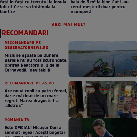
față în față cu trecutul la Insula
baia de 5 m² la bloc. Cat i-au
Iubirii. Ce se va întâmpla la
cerut meșterii doar pentru
bonfire
manoperă
VEZI MAI MULT
RECOMANDĂRI
RECOMANDARE PE
OBSERVATORNEWS.RO
Misiune eșuată pe Dunăre:
Barjele nu au fost scufundate.
Oprirea Reactorului 2 de la
Cernavodă, inevitabilă
RECOMANDARE PE AS.RO
Are nouă copii cu patru femei,
dar e măcinat de un mare
regret. Marea dragoste l-a
„distrus”
ROMANIA TV
Este OFICIAL! Nicușor Dan a
semnat legea! Acești bugetari