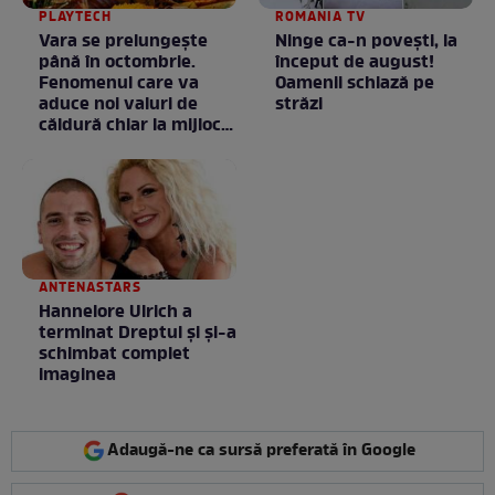
PLAYTECH
ROMANIA TV
Vara se prelungeşte
Ninge ca-n povești, la
până în octombrie.
început de august!
Fenomenul care va
Oamenii schiază pe
aduce noi valuri de
străzi
căldură chiar la mijlocul
toamnei
ANTENASTARS
Hannelore Ulrich a
terminat Dreptul și și-a
schimbat complet
imaginea
Adaugă-ne ca sursă preferată în Google