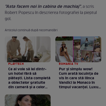
"Asta facem noi în cabina de machiaj"
, a scris
Robert Popescu în descrierea fotografiei la pieptul
gol.
Articolul continuă după recomandări
PLAYTECH
ROMANIA TV
Ce ai voie să iei dintr-
Pur și simplu wow!
un hotel fără să
Cum arată locuința de
plătești. Lista completă
vis în care stă Ilinca
a obiectelor gratuite
Vandici la Monaco în
din cameră și a celor
timpul vacanței. Luxul
care rămân
e în starea lui pură.
proprietatea unității
Totul arată ca în filme!
/ GALERIE FOTO