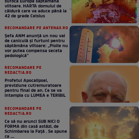
sufoca Europa săptămâna
viitoare. HARTA domului de
căldură care va aduce până la
42 de grade Celsius
RECOMANDARE PE ANTENA3.RO
Șefa ANM anunță un nou val
de caniculă și furtuni pentru
săptămâna viitoare: „Ploile nu
vor putea compensa seceta
pedologică”
RECOMANDARE PE
REDACTIA.RO
Profetul Apocalipsei,
previziune cutremuratoare
pentru final de an. Ce se va
intampla cu LUMEA e TERIBIL
RECOMANDARE PE
REDACTIA.RO
Ce să nu arunci SUB NICI O
FORMA din casă astăzi, de
Schimbarea la Față . Se spune
ca ....