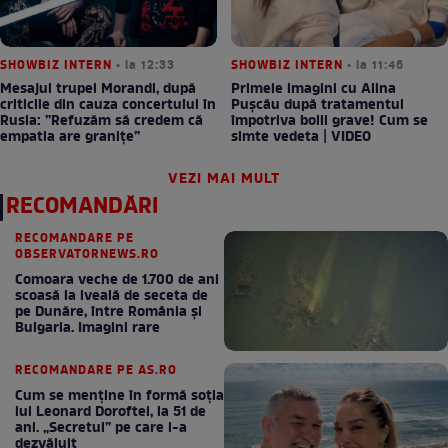
SHOWBIZ INTERN
• la 12:33
SHOWBIZ INTERN
• la 11:46
Mesajul trupei Morandi, după
Primele imagini cu Alina
criticile din cauza concertului în
Pușcău după tratamentul
Rusia: ”Refuzăm să credem că
împotriva bolii grave! Cum se
empatia are granițe”
simte vedeta | VIDEO
VEZI MAI MULT
RECOMANDĂRI
RECOMANDARE PE
OBSERVATORNEWS.RO
Comoara veche de 1.700 de ani
scoasă la iveală de seceta de
pe Dunăre, între România şi
Bulgaria. Imagini rare
RECOMANDARE PE AS.RO
Cum se menţine în formă soţia
lui Leonard Doroftei, la 51 de
ani. „Secretul” pe care l-a
dezvăluit