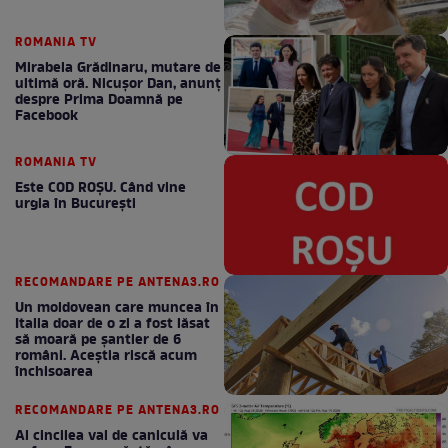
ROMANIA TV
Mirabela Grădinaru, mutare de
ultimă oră. Nicuşor Dan, anunţ
despre Prima Doamnă pe
Facebook
ROMANIA TV
Este COD ROŞU. Când vine
urgia în Bucureşti
RECOMANDARE PE ANTENA3.RO
Un moldovean care muncea în
Italia doar de o zi a fost lăsat
să moară pe şantier de 6
români. Aceștia riscă acum
închisoarea
RECOMANDARE PE ANTENA3.RO
Al cincilea val de caniculă va