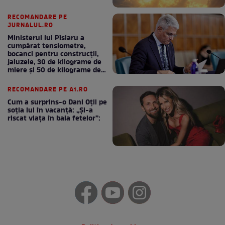
RECOMANDARE PE
JURNALUL.RO
Ministerul lui Pîslaru a
cumpărat tensiometre,
bocanci pentru construcții,
jaluzele, 30 de kilograme de
miere și 50 de kilograme de
cafea
RECOMANDARE PE A1.RO
Cum a surprins-o Dani Oțil pe
soția lui în vacanță: „Și-a
riscat viața în baia fetelor”: