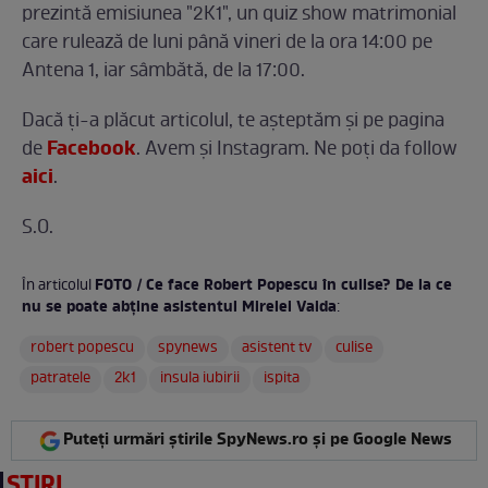
prezintă emisiunea "2K1", un quiz show matrimonial
care rulează de luni până vineri de la ora 14:00 pe
Antena 1, iar sâmbătă, de la 17:00.
Dacă ți-a plăcut articolul, te așteptăm și pe pagina
Facebook
de
. Avem și Instagram. Ne poți da follow
aici
.
S.O.
FOTO / Ce face Robert Popescu în culise? De la ce
În articolul
nu se poate abține asistentul Mirelei Vaida
:
robert popescu
spynews
asistent tv
culise
patratele
2k1
insula iubirii
ispita
Puteți urmări știrile SpyNews.ro și pe Google News
ȘTIRI