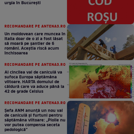
urgia în Bucureşti
RECOMANDARE PE ANTENA3.RO
Un moldovean care muncea în
Italia doar de o zi a fost lăsat
să moară pe şantier de 6
români. Aceștia riscă acum
închisoarea
RECOMANDARE PE ANTENA3.RO
Al cincilea val de caniculă va
sufoca Europa săptămâna
viitoare. HARTA domului de
căldură care va aduce până la
42 de grade Celsius
RECOMANDARE PE ANTENA3.RO
Șefa ANM anunță un nou val
de caniculă și furtuni pentru
săptămâna viitoare: „Ploile nu
vor putea compensa seceta
pedologică”