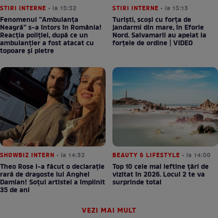
STIRI INTERNE
• la 15:52
STIRI INTERNE
• la 15:13
Fenomenul ”Ambulanța
Turiști, scoși cu forța de
Neagră” s-a întors în România!
jandarmi din mare, în Eforie
Reacția poliției, după ce un
Nord. Salvamarii au apelat la
ambulanțier a fost atacat cu
forțele de ordine | VIDEO
topoare și pietre
SHOWBIZ INTERN
• la 14:32
BEAUTY & LIFESTYLE
• la 14:00
Theo Rose i-a făcut o declarație
Top 10 cele mai ieftine țări de
rară de dragoste lui Anghel
vizitat în 2026. Locul 2 te va
Damian! Soțul artistei a împlinit
surprinde total
35 de ani
VEZI MAI MULT