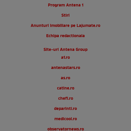
Program Antena 1
Stiri
Anunturi imobiliare pe Lajumate.ro
Echipa redactionala
Site-uri Antena Group
a1.ro
antenastars.ro
as.ro
catine.ro
chefi.ro
deparinti.ro
medicool.ro
observatornews.ro