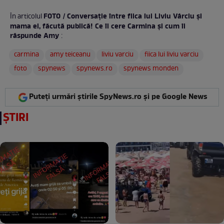
FOTO / Conversaţie între fiica lui Liviu Vârciu şi
În articolul
mama ei, făcută publică! Ce îi cere Carmina şi cum îi
răspunde Amy
:
carmina
amy teiceanu
liviu varciu
fiica lui liviu varciu
foto
spynews
spynews.ro
spynews monden
Puteți urmări știrile SpyNews.ro și pe Google News
ȘTIRI