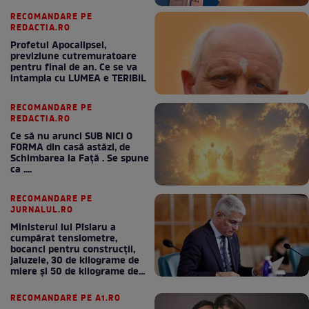
RECOMANDARE PE
REDACTIA.RO
Profetul Apocalipsei,
previziune cutremuratoare
pentru final de an. Ce se va
intampla cu LUMEA e TERIBIL
RECOMANDARE PE
REDACTIA.RO
Ce să nu arunci SUB NICI O
FORMA din casă astăzi, de
Schimbarea la Față . Se spune
ca ....
RECOMANDARE PE
JURNALUL.RO
Ministerul lui Pîslaru a
cumpărat tensiometre,
bocanci pentru construcții,
jaluzele, 30 de kilograme de
miere și 50 de kilograme de
cafea
RECOMANDARE PE A1.RO