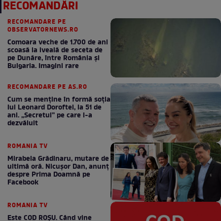
RECOMANDĂRI
RECOMANDARE PE
OBSERVATORNEWS.RO
Comoara veche de 1.700 de ani
scoasă la iveală de seceta de
pe Dunăre, între România şi
Bulgaria. Imagini rare
RECOMANDARE PE AS.RO
Cum se menţine în formă soţia
lui Leonard Doroftei, la 51 de
ani. „Secretul” pe care l-a
dezvăluit
ROMANIA TV
Mirabela Grădinaru, mutare de
ultimă oră. Nicuşor Dan, anunţ
despre Prima Doamnă pe
Facebook
ROMANIA TV
Este COD ROŞU. Când vine