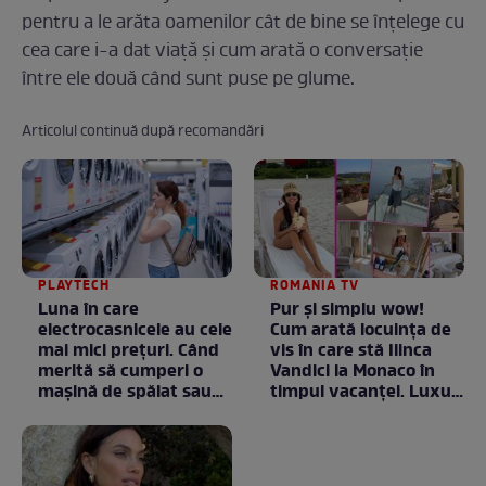
pentru a le arăta oamenilor cât de bine se înţelege cu
cea care i-a dat viaţă şi cum arată o conversaţie
între ele două când sunt puse pe glume.
Articolul continuă după recomandări
PLAYTECH
ROMANIA TV
Luna în care
Pur și simplu wow!
electrocasnicele au cele
Cum arată locuința de
mai mici prețuri. Când
vis în care stă Ilinca
merită să cumperi o
Vandici la Monaco în
mașină de spălat sau
timpul vacanței. Luxul
un frigider
e în starea lui pură.
Totul arată ca în filme!
/ GALERIE FOTO