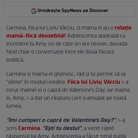
Urmărește SpyNews pe Discover
relaţie
Carmina, fiica lui Liviu Vârciu, şi mama ei au o
mamă-fiică deosebită!
Adolescenta apelează cu
încredere la Amy ori de câte ori are nevoie, dovadă
fiind chiar o conversaţie între ele două făcută
publică.
Carmina şi mama ei glumesc, râd şi îşi permit să se
Fiica lui Liviu Vârciu
"alinte" în moduri inedite.
i-a
cerut mamei ei o capră de Valentine's Day, iar mama
ei, Amy, i-a dat un răspuns care a amuzat pe toată
lumea.
"Îmi cumperi o capră de Valentine's Day?"
, i-a
Carmina
"Eşti tu destul"
scris
.
, a venit rapid
răspunsul lui Amy. Adolescenta a făcut totul public