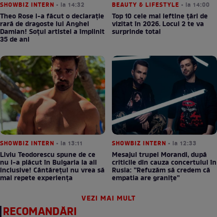
SHOWBIZ INTERN
• la 14:32
BEAUTY & LIFESTYLE
• la 14:00
Theo Rose i-a făcut o declarație
Top 10 cele mai ieftine țări de
rară de dragoste lui Anghel
vizitat în 2026. Locul 2 te va
Damian! Soțul artistei a împlinit
surprinde total
35 de ani
SHOWBIZ INTERN
• la 13:11
SHOWBIZ INTERN
• la 12:33
Liviu Teodorescu spune de ce
Mesajul trupei Morandi, după
nu i-a plăcut în Bulgaria la all
criticile din cauza concertului în
inclusive! Cântărețul nu vrea să
Rusia: ”Refuzăm să credem că
mai repete experiența
empatia are granițe”
VEZI MAI MULT
RECOMANDĂRI