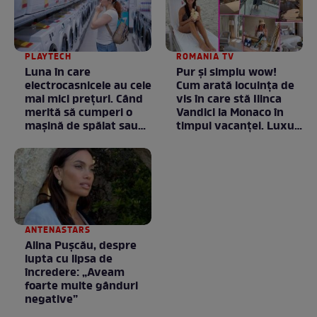
PLAYTECH
ROMANIA TV
Luna în care
Pur și simplu wow!
electrocasnicele au cele
Cum arată locuința de
mai mici prețuri. Când
vis în care stă Ilinca
merită să cumperi o
Vandici la Monaco în
mașină de spălat sau
timpul vacanței. Luxul
un frigider
e în starea lui pură.
Totul arată ca în filme!
/ GALERIE FOTO
ANTENASTARS
Alina Pușcău, despre
lupta cu lipsa de
încredere: „Aveam
foarte multe gânduri
negative”