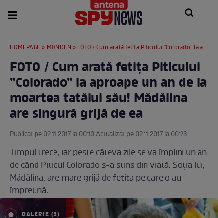
HOMEPAGE
»
MONDEN
» FOTO / Cum arată fetița Piticului ”Colorado” la aproape un an de la moartea tatălui său! Mădălina are singură grijă de ea
FOTO / Cum arată fetița Piticului
”Colorado” la aproape un an de la
moartea tatălui său! Mădălina
are singură grijă de ea
Publicat pe 02.11.2017 la 00:10 Actualizat pe 02.11.2017 la 00:23
Timpul trece, iar peste câteva zile se va împlini un an
de când Piticul Colorado s-a stins din viață. Soția lui,
Mădălina, are mare grijă de fetița pe care o au
împreună.
GALERIE (3)