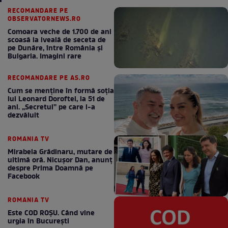
RECOMANDARE PE
OBSERVATORNEWS.RO
Comoara veche de 1.700 de ani
scoasă la iveală de seceta de
pe Dunăre, între România şi
Bulgaria. Imagini rare
RECOMANDARE PE AS.RO
Cum se menţine în formă soţia
lui Leonard Doroftei, la 51 de
ani. „Secretul” pe care l-a
dezvăluit
ROMANIA TV
Mirabela Grădinaru, mutare de
ultimă oră. Nicuşor Dan, anunţ
despre Prima Doamnă pe
Facebook
ROMANIA TV
Este COD ROŞU. Când vine
urgia în Bucureşti