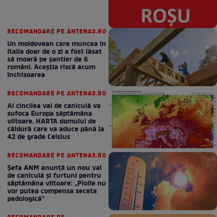
RECOMANDARE PE ANTENA3.RO
Un moldovean care muncea în
Italia doar de o zi a fost lăsat
să moară pe şantier de 6
români. Aceștia riscă acum
închisoarea
RECOMANDARE PE ANTENA3.RO
Al cincilea val de caniculă va
sufoca Europa săptămâna
viitoare. HARTA domului de
căldură care va aduce până la
42 de grade Celsius
RECOMANDARE PE ANTENA3.RO
Șefa ANM anunță un nou val
de caniculă și furtuni pentru
săptămâna viitoare: „Ploile nu
vor putea compensa seceta
pedologică”