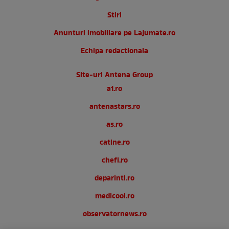
Stiri
Anunturi imobiliare pe Lajumate.ro
Echipa redactionala
Site-uri Antena Group
a1.ro
antenastars.ro
as.ro
catine.ro
chefi.ro
deparinti.ro
medicool.ro
observatornews.ro