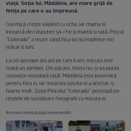
viață. Soția lui, Mădălina, are mare grijă de
fetița pe care o au împreună.
Cea mică crește văzând cu ochii, iar mama ei
încearcă din răsputeri să-i fie și mamă și tată. Piticul
”Colorado” a murit când fiica lui nu împlinise nici
măcar 6 luni.
La cei aproape doi ani pe care îi are, micuța este
toată un zâmbet. Din păcate, fetița nu-și va putea
cunoaște niciodată tatăl. Mădălina este puternică
pentru fiica ei, iar moartea soțului ei a afectat-o
foarte mult. Soția Piticului ”Colorado” postează pe
rețelele de socializare fotografii cu micuța ei.
Articolul continuă după recomandări