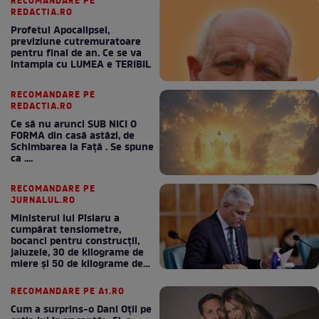
RECOMANDARE PE
REDACTIA.RO
Profetul Apocalipsei,
previziune cutremuratoare
pentru final de an. Ce se va
intampla cu LUMEA e TERIBIL
RECOMANDARE PE
REDACTIA.RO
Ce să nu arunci SUB NICI O
FORMA din casă astăzi, de
Schimbarea la Față . Se spune
ca ....
RECOMANDARE PE
JURNALUL.RO
Ministerul lui Pîslaru a
cumpărat tensiometre,
bocanci pentru construcții,
jaluzele, 30 de kilograme de
miere și 50 de kilograme de
cafea
RECOMANDARE PE A1.RO
Cum a surprins-o Dani Oțil pe