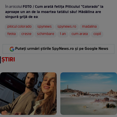
FOTO / Cum arată fetița Piticului ”Colorado” la
În articolul
aproape un an de la moartea tatălui său! Mădălina are
singură grijă de ea
:
piticul colorado
spynews
spynews.ro
madalina
fetita
creste
schimbare
1 an
cum arata
copil
Puteți urmări știrile SpyNews.ro și pe Google News
ȘTIRI