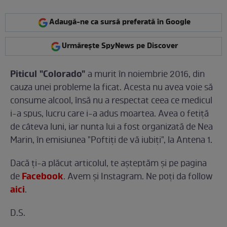
Adaugă-ne ca sursă preferată în Google
Urmărește SpyNews pe Discover
Piticul "Colorado"
a murit în noiembrie 2016, din
cauza unei probleme la ficat. Acesta nu avea voie să
consume alcool, însă nu a respectat ceea ce medicul
i-a spus, lucru care i-a adus moartea. Avea o fetiţă
de câteva luni, iar nunta lui a fost organizată de Nea
Marin, în emisiunea "Poftiţi de vă iubiţi", la Antena 1.
Dacă ți-a plăcut articolul, te așteptăm și pe pagina
Facebook
de
. Avem și Instagram. Ne poți da follow
aici
.
D.S.