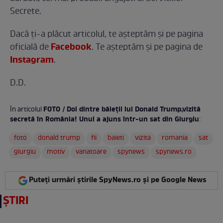
Secrete.
Dacă ți-a plăcut articolul, te așteptăm și pe pagina
Facebook
oficială de
. Te aşteptăm şi pe pagina de
Instagram
.
D.D.
FOTO / Doi dintre băieţii lui Donald Trump,vizită
În articolul
secretă în România! Unul a ajuns într-un sat din Giurgiu
:
foto
donald trump
fii
baieti
vizita
romania
sat
giurgiu
motiv
vanatoare
spynews
spynews.ro
Puteți urmări știrile SpyNews.ro și pe Google News
ȘTIRI