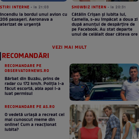
STIRI INTERNE
• la 21:03
SHOWBIZ INTERN
• la 20:31
Incendiu la bordul unui avion cu
Cătălin Crișan și iubita lui,
206 pasageri. Aeronava a
Camelia, s-au împăcat a doua zi
aterizat de urgență
după anunțul de despărțire de
pe Facebook. Au stat departe
unul de celălalt doar câteva ore
VEZI MAI MULT
RECOMANDĂRI
RECOMANDARE PE
OBSERVATORNEWS.RO
Bărbat din Buzău, prins de
radar cu 172 km/h. Poliţia i-a
făcut escortă, abia apoi i-a
luat permisul
RECOMANDARE PE AS.RO
O vedetă uriașă a recreat cel
mai cunoscut meme din
online! Cum a reacționat
iubita?