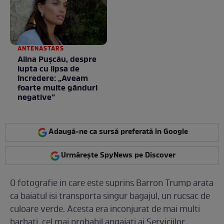
ceva ca în filme! /
GALERIE FOTO
ANTENASTARS
Alina Pușcău, despre
lupta cu lipsa de
încredere: „Aveam
foarte multe gânduri
negative”
Adaugă-ne ca sursă preferată în Google
Urmărește SpyNews pe Discover
O fotografie in care este suprins Barron Trump arata
ca baiatul isi transporta singur bagajul, un rucsac de
culoare verde. Acesta era inconjurat de mai multi
barbati, cel mai probabil angajati ai Serviciilor