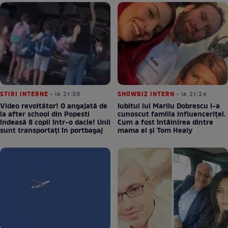
STIRI INTERNE
• la 21:36
SHOWBIZ INTERN
• la 21:24
Video revoltător! O angajată de
Iubitul lui Marilu Dobrescu i-a
la after school din Popesti
cunoscut familia influenceriței.
îndeasă 8 copii într-o dacie! Unii
Cum a fost întâlnirea dintre
sunt transportați în portbagaj
mama ei și Tom Healy