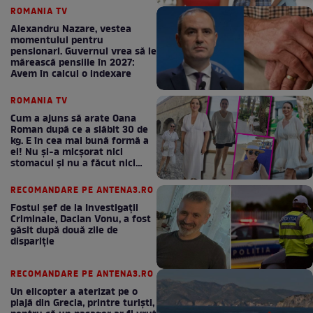
ROMANIA TV
Alexandru Nazare, vestea
momentului pentru
pensionari. Guvernul vrea să le
mărească pensiile în 2027:
Avem în calcul o indexare
ROMANIA TV
Cum a ajuns să arate Oana
Roman după ce a slăbit 30 de
kg. E în cea mai bună formă a
ei! Nu și-a micșorat nici
stomacul și nu a făcut nici
Mounjaro / GALERIE FOTO
RECOMANDARE PE ANTENA3.RO
Fostul șef de la Investigații
Criminale, Dacian Vonu, a fost
găsit după două zile de
dispariţie
RECOMANDARE PE ANTENA3.RO
Un elicopter a aterizat pe o
plajă din Grecia, printre turiști,