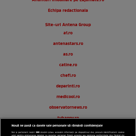
Anunturi imobiliare pe Lajumate.ro
Echipa redactionala
Site-uri Antena Group
a1.ro
antenastars.ro
as.ro
catine.ro
chefi.ro
deparinti.ro
medicool.ro
observatornews.ro
tvhappy.ro
Nouă ne pasă ca datele tale personale să rămână confidențiale
useit.ro
589
Noi și partenerii noștri
stocăm și/sau accesăm informații pe dispozitivul dvs., precum identificatorii cookie
unici pentru prelucrarea datelor cu caracter personal. Puteți accepta sau gestiona preferințele dvs. făcând clic