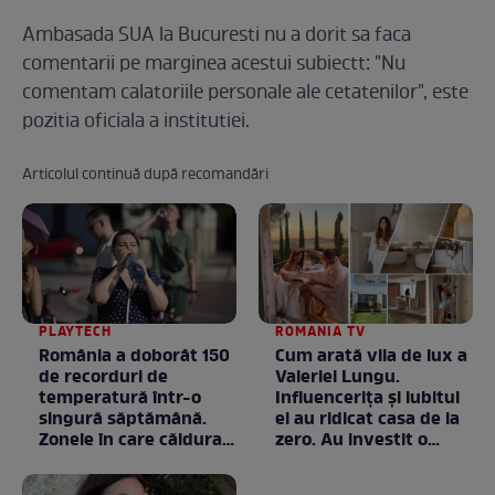
Ambasada SUA la Bucuresti nu a dorit sa faca
comentarii pe marginea acestui subiectt: "Nu
comentam calatoriile personale ale cetatenilor", este
pozitia oficiala a institutiei.
Articolul continuă după recomandări
PLAYTECH
ROMANIA TV
România a doborât 150
Cum arată vila de lux a
de recorduri de
Valeriei Lungu.
temperatură într-o
Influencerița și iubitul
singură săptămână.
ei au ridicat casa de la
Zonele în care căldura a
zero. Au investit o
ajuns la valori
avere în ea, dar fiecare
neobișnuite
bănuț a meritat. E mai