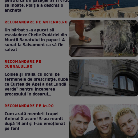
pentru că un pasager ar fi vrut
să înoate. Poliția a deschis o
anchetă
RECOMANDARE PE ANTENA3.RO
Un bărbat s-a apucat să
escaladeze Cheile Rudăriei din
Munții Banatului în papuci. A
sunat la Salvamont ca să fie
salvat
RECOMANDARE PE
JURNALUL.RO
Coldea și Trăilă, cu ochii pe
termenele de prescripție, după
ce Curtea de Apel a dat „undă
verde” pentru începerea
procesului în dosarul
„Generalilor”
RECOMANDARE PE A1.RO
Cum arată membrii trupei
Animal X acum! S-au reunit
după 14 ani și i-au emoționat
pe fani