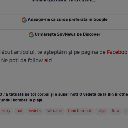
nimeni așa ceva: Fără cuvinte
/ VIDEO
Adaugă-ne ca sursă preferată în Google
Urmărește SpyNews pe Discover
lăcut articolul, te așteptăm și pe pagina de
Faceboo
 Ne poți da follow
aici
.
 / E tatuată pe tot corpul și e super hot! O vedetă de la Big Brothe
 fundul bombat la plajă
:
sexy
hot
vedeta
silicoane
fund bombat
plaja
foto
s