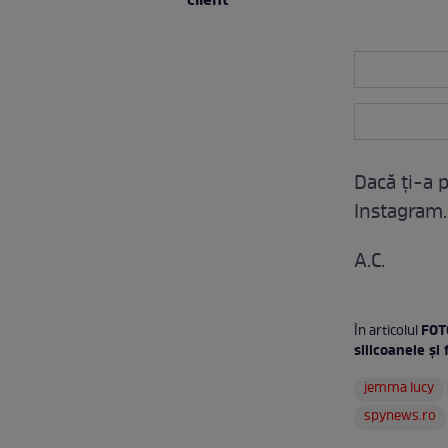
client
Dacă ţi-a p
Instagram.
A.C.
FOTO
În articolul
silicoanele și
jemma lucy
spynews.ro