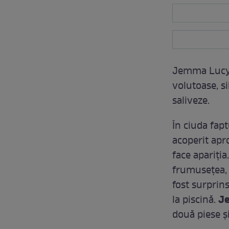
Jemma Lucy 
volutoase, s
saliveze.
În ciuda fapt
acoperit apro
face apariția
frumusețea, 
fost surprins
J
la piscină.
două piese ș