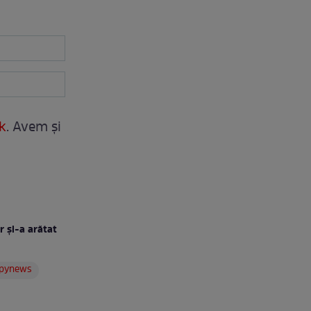
k
. Avem și
r și-a arătat
pynews