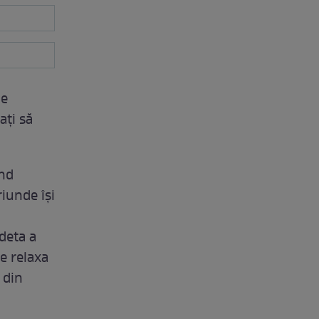
me
ați să
ind
riunde își
deta a
se relaxa
 din