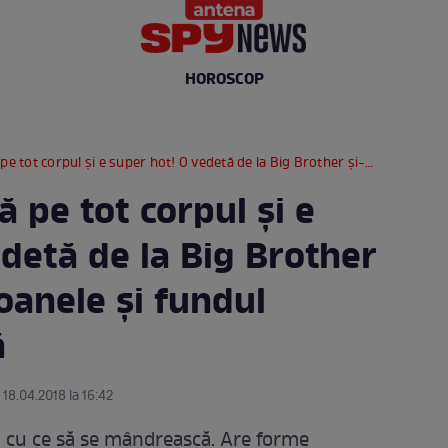
HOROSCOP
ul și e super hot! O vedetă de la Big Brother și-a arătat silicoanele și fundul bombat la plajă
ă pe tot corpul și e
detă de la Big Brother
coanele și fundul
ă
 18.04.2018 la 16:42
 cu ce să se mândrească. Are forme