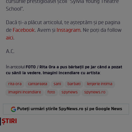
cursurile prestigioasei şcoli "Sylvia Young Theatre
School".
Dacă ți-a plăcut articolul, te așteptăm și pe pagina
de
Facebook
. Avem și
Instagram
. Ne poți da follow
aici
.
A.C.
FOTO / Rita Ora a pus bărbații pe jar când a pozat
În articolul
cu sânii la vedere. Imagini incendiare cu artista
:
rita ora
cantareata
sani
barbati
lenjerie intima
imagini incendiare
foto
spynews
spynews.ro
Puteți urmări știrile SpyNews.ro și pe Google News
ȘTIRI