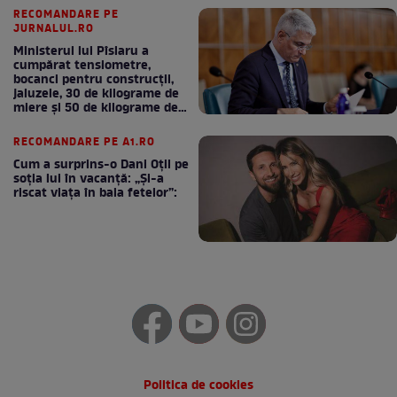
RECOMANDARE PE
JURNALUL.RO
Ministerul lui Pîslaru a
cumpărat tensiometre,
bocanci pentru construcții,
jaluzele, 30 de kilograme de
miere și 50 de kilograme de
cafea
RECOMANDARE PE A1.RO
Cum a surprins-o Dani Oțil pe
soția lui în vacanță: „Și-a
riscat viața în baia fetelor”:
Politica de cookies