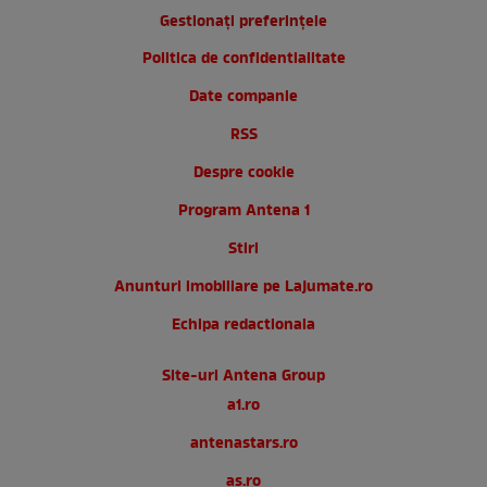
Gestionați preferințele
Politica de confidentialitate
Date companie
RSS
Despre cookie
Program Antena 1
Stiri
Anunturi imobiliare pe Lajumate.ro
Echipa redactionala
Site-uri Antena Group
a1.ro
antenastars.ro
as.ro