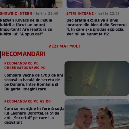
SHOWBIZ INTERN
• ieri la 23:46
STIRI INTERNE
• ieri la 22:51
Răzvan Kovacs de la Insula
Declarația exclusivă a unei
Iubirii a făcut un anunț
locatare din blocul din Sectorul
important! Are legătura cu
4, în care s-a produs explozia.
iubita lui: "A spus da!"
Vecinii au sunat la 112
VEZI MAI MULT
RECOMANDĂRI
RECOMANDARE PE
OBSERVATORNEWS.RO
Comoara veche de 1.700 de ani
scoasă la iveală de seceta de
pe Dunăre, între România şi
Bulgaria. Imagini rare
RECOMANDARE PE AS.RO
Cum se menţine în formă soţia
lui Leonard Doroftei, la 51 de
ani. „Secretul” pe care l-a
dezvăluit