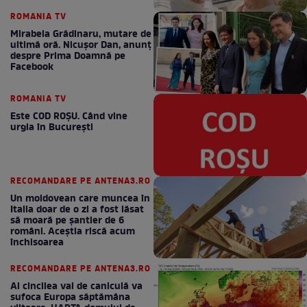
ROMANIA TV
Mirabela Grădinaru, mutare de
ultimă oră. Nicuşor Dan, anunţ
despre Prima Doamnă pe
Facebook
ROMANIA TV
Este COD ROŞU. Când vine
urgia în Bucureşti
RECOMANDARE PE ANTENA3.RO
Un moldovean care muncea în
Italia doar de o zi a fost lăsat
să moară pe şantier de 6
români. Aceștia riscă acum
închisoarea
RECOMANDARE PE ANTENA3.RO
Al cincilea val de caniculă va
sufoca Europa săptămâna