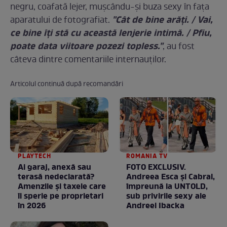
negru, coafată lejer, mușcându-și buza sexy în fața
"Cât de bine arăți. / Vai,
aparatului de fotografiat.
ce bine îți stă cu această lenjerie intimă. / Pfiu,
poate data viitoare pozezi topless."
, au fost
câteva dintre comentariile internauților.
Articolul continuă după recomandări
PLAYTECH
ROMANIA TV
Ai garaj, anexă sau
FOTO EXCLUSIV.
terasă nedeclarată?
Andreea Esca şi Cabral,
Amenzile și taxele care
împreună la UNTOLD,
îi sperie pe proprietari
sub privirile sexy ale
în 2026
Andreei Ibacka