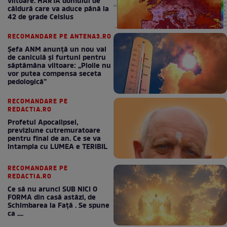
viitoare. HARTA domului de
căldură care va aduce până la
42 de grade Celsius
RECOMANDARE PE ANTENA3.RO
Șefa ANM anunță un nou val
de caniculă și furtuni pentru
săptămâna viitoare: „Ploile nu
vor putea compensa seceta
pedologică”
RECOMANDARE PE
REDACTIA.RO
Profetul Apocalipsei,
previziune cutremuratoare
pentru final de an. Ce se va
intampla cu LUMEA e TERIBIL
RECOMANDARE PE
REDACTIA.RO
Ce să nu arunci SUB NICI O
FORMA din casă astăzi, de
Schimbarea la Față . Se spune
ca ....