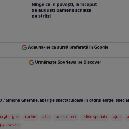
Ninge ca-n povești, la început
de august! Oamenii schiază
pe străzi
Adaugă-ne ca sursă preferată în Google
Urmărește SpyNews pe Discover
 / Simona Gherghe, apariţie spectaculoasă în cadrul ediţiei special
na gherghe
rochie
alba
acces direct
editie speciala
ajun
a
spynews.ro