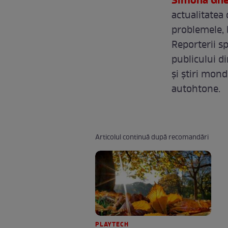
Simona Gh
actualitatea 
problemele, b
Reporterii sp
publicului d
şi ştiri mond
autohtone.
Articolul continuă după recomandări
PLAYTECH