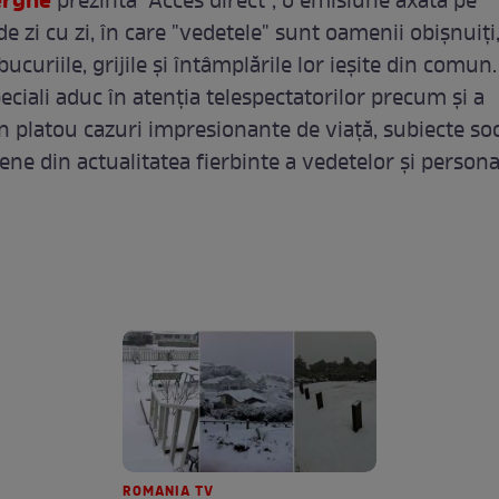
erghe
prezintă "Acces direct", o emisiune axată pe
de zi cu zi, în care "vedetele" sunt oamenii obişnuiţi
ucuriile, grijile şi întâmplările lor ieşite din comun.
eciali aduc în atenţia telespectatorilor precum şi a
in platou cazuri impresionante de viaţă, subiecte soc
ene din actualitatea fierbinte a vedetelor şi personal
ROMANIA TV