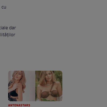
, cu
iale dar
ităţilor
ANTENASTARS