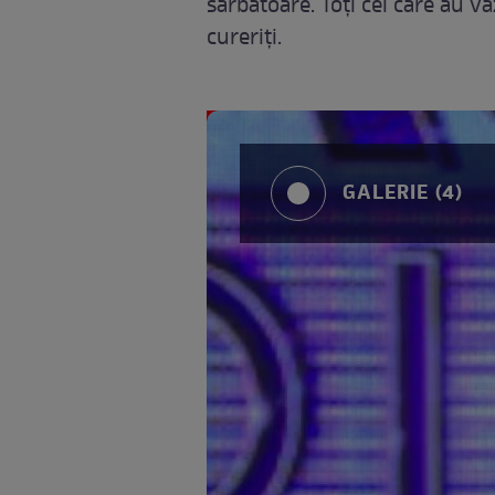
sărbătoare. Toţi cei care au v
cureriţi.
GALERIE (4)