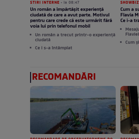
STIRI INTERNE
• la 08:47
SHOWBIZ
Un român a împărtășit experiență
Cum a s
ciudată de care a avut parte. Motivul
Flavia M
pentru care crede că este urmărit fără
Ce i-a t
voia lui prin telefonul mobil
Mesaju
Flavie
Un român a trecut printr-o experiență
ciudată
Cum și
Ce i s-a întâmplat
RECOMANDĂRI