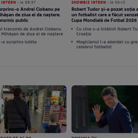
 INTERN
• la 08:37
SHOWBIZ INTERN
• la 00:15
urprins-o Andrei Ciobanu pe
Robert Tudor și-a pozat soția a
ihășan de ziua ei de naștere.
un fotbalist care a făcut senzaț
ransmis public
Cupa Mondială de Fotbal 2026
l transmis de Andrei Ciobanu
Cu cine s-a întâlnit Robert Tu
i Mihășan de ziua ei de naștere
Croația
-a surprins iubita
Magicianul l-a abordat cu gre
celebrul fotbalist