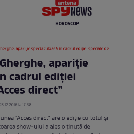
HOROSCOP
e, apariţie spectaculoasă în cadrul ediţiei speciale de la "Acces direct"
Gherghe, apariţie
n cadrul ediţiei
Acces direct"
23.12.2016 la 17:38
nea "Acces direct" are o ediţie cu totul şi
atoarea show-ului a ales o ţinută de