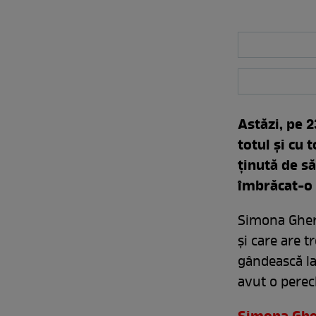
Astăzi, pe 
totul şi cu 
ţinută de să
îmbrăcat-o a
Simona Gherg
şi care are t
gândească la
avut o perec