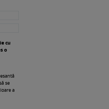
ie cu
es o
resantă
să se
ioare a