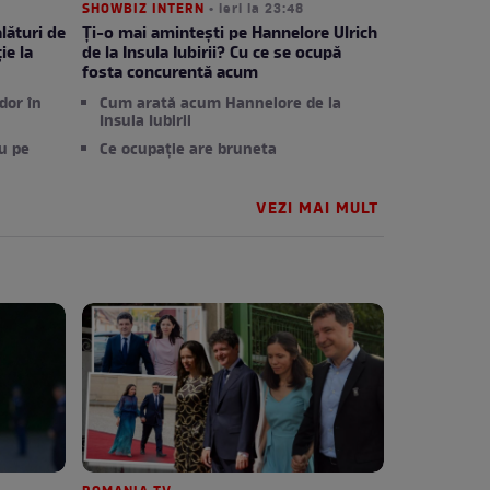
SHOWBIZ INTERN
• ieri la 23:48
lături de
Ți-o mai amintești pe Hannelore Ulrich
ie la
de la Insula Iubirii? Cu ce se ocupă
fosta concurentă acum
dor în
Cum arată acum Hannelore de la
Insula Iubirii
u pe
Ce ocupație are bruneta
VEZI MAI MULT