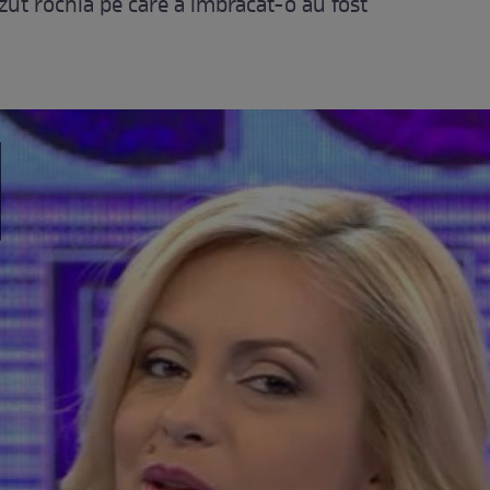
ăzut rochia pe care a îmbrăcat-o au fost