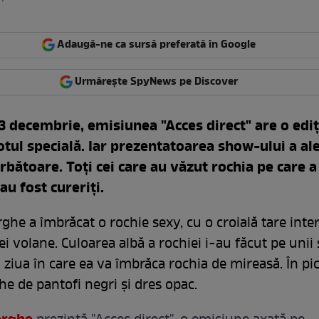
Adaugă-ne ca sursă preferată în Google
Urmărește SpyNews pe Discover
23 decembrie, emisiunea "Acces direct" are o ediţ
totul specială. Iar prezentatoarea show-ului a al
rbătoare. Toţi cei care au văzut rochia pe care a
u fost cureriţi.
he a îmbrăcat o rochie sexy, cu o croială tare inte
rei volane. Culoarea albă a rochiei i-au făcut pe unii 
 ziua în care ea va îmbrăca rochia de mireasă. În pic
he de pantofi negri şi dres opac.