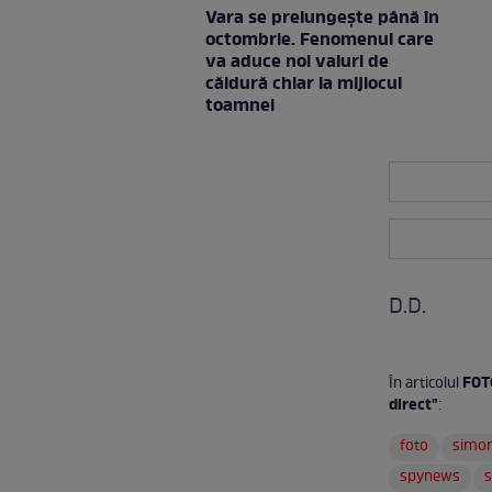
Vara se prelungeşte până în
octombrie. Fenomenul care
va aduce noi valuri de
căldură chiar la mijlocul
toamnei
D.D.
FOTO
În articolul
direct"
:
foto
simo
spynews