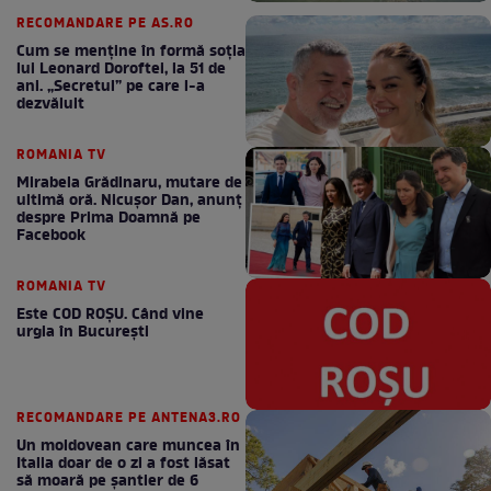
RECOMANDARE PE AS.RO
Cum se menţine în formă soţia
lui Leonard Doroftei, la 51 de
ani. „Secretul” pe care l-a
dezvăluit
ROMANIA TV
Mirabela Grădinaru, mutare de
ultimă oră. Nicuşor Dan, anunţ
despre Prima Doamnă pe
Facebook
ROMANIA TV
Este COD ROŞU. Când vine
urgia în Bucureşti
RECOMANDARE PE ANTENA3.RO
Un moldovean care muncea în
Italia doar de o zi a fost lăsat
să moară pe şantier de 6