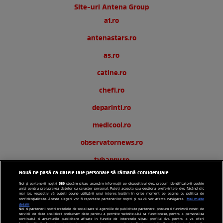
Site-uri Antena Group
a1.ro
antenastars.ro
as.ro
catine.ro
chefi.ro
deparinti.ro
medicool.ro
observatornews.ro
tvhappy.ro
Nouă ne pasă ca datele tale personale să rămână confidențiale
useit.ro
589
Noi și partenerii noștri
stocăm și/sau accesăm informații pe dispozitivul dvs., precum identificatorii cookie
unici pentru prelucrarea datelor cu caracter personal. Puteți accepta sau gestiona preferințele dvs. făcând clic
zutv.ro
mai jos, respectiv vă puteți opune utilizării unui interes legitim în orice moment pe pagina cu politica de
Mai multe
confidențialitate. Aceste alegeri vor fi raportate partenerilor noștri și nu vă vor afecta navigarea.
detalii
Noi si partenerii nostri (retelele de socializare si agentiile de publicitate partenere, precum si furnizorii nostri de
Trends AntenaPLAY
servicii de date analitice) prelucram date pentru a permite website-ului sa functioneze, pentru a personaliza
continutul si anunturile publicitare afisate in functie de interesele si/sau profilul dvs., pentru a va oferi