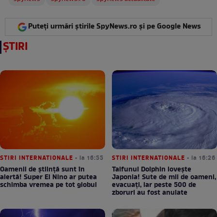
Puteți urmări știrile SpyNews.ro și pe Google News
ȘTIRI
STIRI INTERNATIONALE
• la 16:55
STIRI INTERNATIONALE
• la 16:26
Oamenii de știință sunt în
Taifunul Dolphin lovește
alertă! Super El Nino ar putea
Japonia! Sute de mii de oameni,
schimba vremea pe tot globul
evacuați, iar peste 500 de
zboruri au fost anulate