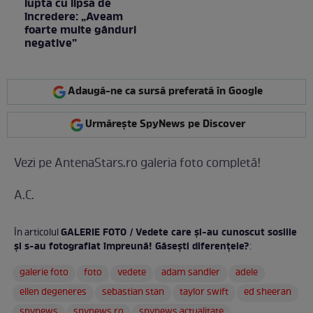
lupta cu lipsa de
încredere: „Aveam
foarte multe gânduri
negative”
Adaugă-ne ca sursă preferată în Google
Urmărește SpyNews pe Discover
Vezi pe AntenaStars.ro galeria foto completă!
A.C.
GALERIE FOTO / Vedete care și-au cunoscut sosiile
În articolul
și s-au fotografiat împreună! Găsești diferențele?
:
galerie foto
foto
vedete
adam sandler
adele
ellen degeneres
sebastian stan
taylor swift
ed sheeran
spynews
spynews.ro
spynews actualitate