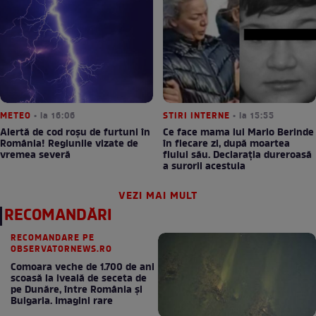
METEO
• la 16:06
STIRI INTERNE
• la 15:55
Alertă de cod roșu de furtuni în
Ce face mama lui Mario Berinde
România! Regiunile vizate de
în fiecare zi, după moartea
vremea severă
fiului său. Declarația dureroasă
a surorii acestuia
VEZI MAI MULT
RECOMANDĂRI
RECOMANDARE PE
OBSERVATORNEWS.RO
Comoara veche de 1.700 de ani
scoasă la iveală de seceta de
pe Dunăre, între România şi
Bulgaria. Imagini rare