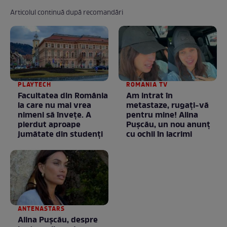
Articolul continuă după recomandări
PLAYTECH
ROMANIA TV
Facultatea din România
Am intrat în
la care nu mai vrea
metastaze, rugaţi-vă
nimeni să înveţe. A
pentru mine! Alina
pierdut aproape
Puşcău, un nou anunţ
jumătate din studenţi
cu ochii în lacrimi
ANTENASTARS
Alina Pușcău, despre