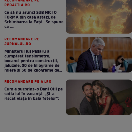
RECOMANDARE PE
REDACTIA.RO
Ce să nu arunci SUB NICI O
FORMA din casă astăzi, de
Schimbarea la Față . Se spune
ca ....
RECOMANDARE PE
JURNALUL.RO
Ministerul lui Pîslaru a
cumpărat tensiometre,
bocanci pentru construcții,
jaluzele, 30 de kilograme de
miere și 50 de kilograme de
cafea
RECOMANDARE PE A1.RO
Cum a surprins-o Dani Oțil pe
soția lui în vacanță: „Și-a
riscat viața în baia fetelor”: