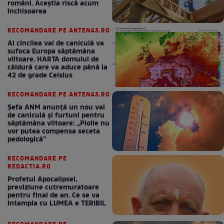
români. Aceștia riscă acum
închisoarea
RECOMANDARE PE ANTENA3.RO
Al cincilea val de caniculă va
sufoca Europa săptămâna
viitoare. HARTA domului de
căldură care va aduce până la
42 de grade Celsius
RECOMANDARE PE ANTENA3.RO
Șefa ANM anunță un nou val
de caniculă și furtuni pentru
săptămâna viitoare: „Ploile nu
vor putea compensa seceta
pedologică”
RECOMANDARE PE
REDACTIA.RO
Profetul Apocalipsei,
previziune cutremuratoare
pentru final de an. Ce se va
intampla cu LUMEA e TERIBIL