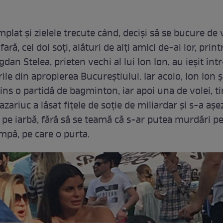
mplat și zielele trecute când, deciși să se bucure d
ară, cei doi soți, alături de alți amici de-ai lor, print
gdan Stelea, prieten vechi al lui Ion Ion, au ieșit înt
ile din apropierea Bucureștiului. Iar acolo, Ion Ion 
ins o partidă de bagminton, iar apoi una de volei, t
azariuc a lăsat fițele de soție de miliardar și s-a așe
, pe iarbă, fără să se teamă că s-ar putea murdări pe
mpă, pe care o purta.