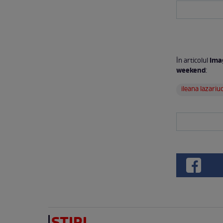
Imag
În articolul
weekend
:
ileana lazariu