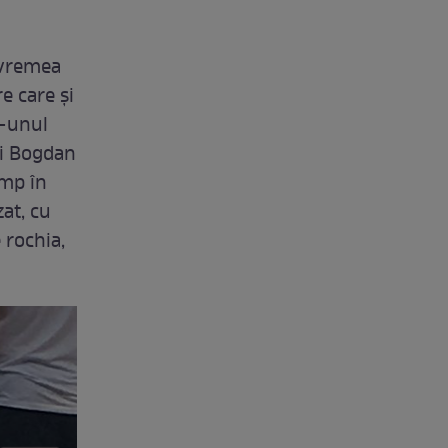
e vremea
re care și
r-unul
și Bogdan
imp în
zat, cu
 rochia,