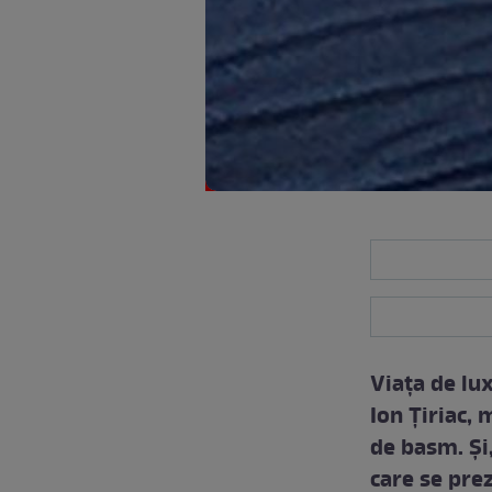
Viața de lux
Ion Țiriac,
de basm. Și,
care se prez