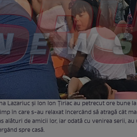
ana Lazariuc și Ion Ion Țiriac au petrecut ore bune la
imp în care s-au relaxat încercând să atragă cât ma
âs alături de amicii lor, iar odată cu venirea serii, au
mergând spre casă.