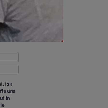
i, ion
fie una
ul în
fie