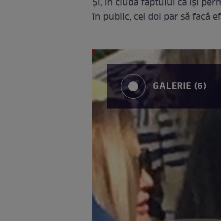
Și, în ciuda faptului că își pe
în public, cei doi par să facă e
GALERIE (6)