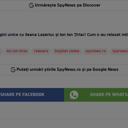
Urmărește SpyNews pe Discover
ini unice cu Ileana Lazariuc și Ion Ion Țiriac! Cum s-au relaxat mili
c
ion ion tiriac
relaxare
bogdan stelea
spynews.ro
spynews
Puteți urmări știrile SpyNews.ro și pe Google News
SHARE PE FACEBOOK
SHARE PE WHATS