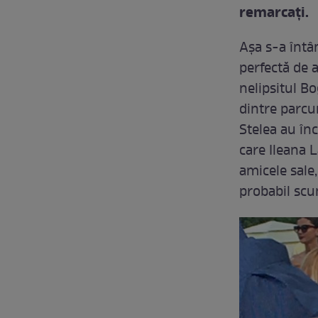
remarcați.
Așa s-a întâ
perfectă de af
nelipsitul Bo
dintre parcur
Stelea au înc
care Ileana L
amicele sale
probabil scu