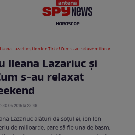
HOROSCOP
ana Lazariuc și Ion Ion Țiriac! Cum s-au relaxat milionarii, în weekend
u Ileana Lazariuc și
 Cum s-au relaxat
weekend
e 30.05.2016 la 23:48
ana Lazariuc alături de soțul ei, ion Ion
eriu de milioarde, pare să fie una de basm.