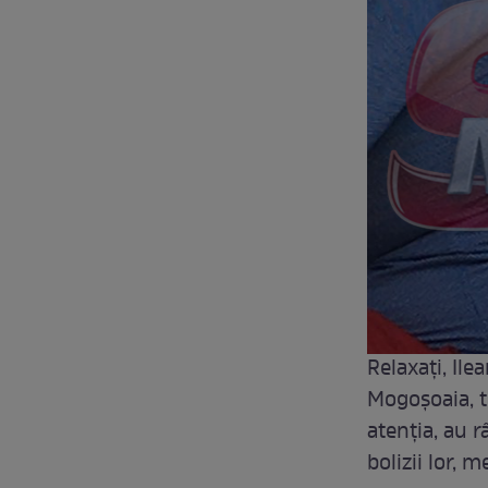
Relaxați, Ile
Mogoșoaia, t
atenția, au r
bolizii lor, 