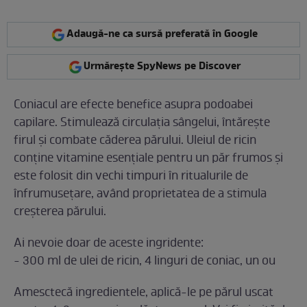
Adaugă-ne ca sursă preferată în Google
Urmărește SpyNews pe Discover
Coniacul are efecte benefice asupra podoabei
capilare. Stimulează circulaţia sângelui, întăreşte
firul şi combate căderea părului. Uleiul de ricin
conţine vitamine esenţiale pentru un păr frumos şi
este folosit din vechi timpuri în ritualurile de
înfrumuseţare, având proprietatea de a stimula
creşterea părului.
Ai nevoie doar de aceste ingridente:
- 300 ml de ulei de ricin, 4 linguri de coniac, un ou
Amesctecă ingredientele, aplică-le pe părul uscat