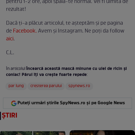
pentru 1-2 ore, apoi spală-te normal. Vei fi uimită de
rezultat!
Dacă ți-a plăcut articolul, te așteptăm și pe pagina
de
Facebook.
Avem și Instagram. Ne poți da follow
aici
.
C.L.
Încearcă această mască minune cu ulei de ricin şi
În articolul
coniac! Părul îţi va creşte foarte repede
:
par lung
cresterea parului
spynews.ro
Puteți urmări știrile SpyNews.ro și pe Google News
ȘTIRI