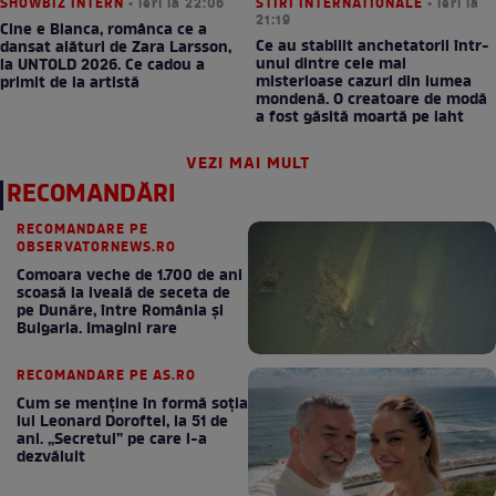
SHOWBIZ INTERN
• ieri la 22:06
STIRI INTERNATIONALE
• ieri la
21:19
Cine e Bianca, românca ce a
Ce au stabilit anchetatorii într-
dansat alături de Zara Larsson,
unul dintre cele mai
la UNTOLD 2026. Ce cadou a
misterioase cazuri din lumea
primit de la artistă
mondenă. O creatoare de modă
a fost găsită moartă pe iaht
VEZI MAI MULT
RECOMANDĂRI
RECOMANDARE PE
OBSERVATORNEWS.RO
Comoara veche de 1.700 de ani
scoasă la iveală de seceta de
pe Dunăre, între România şi
Bulgaria. Imagini rare
RECOMANDARE PE AS.RO
Cum se menţine în formă soţia
lui Leonard Doroftei, la 51 de
ani. „Secretul” pe care l-a
dezvăluit