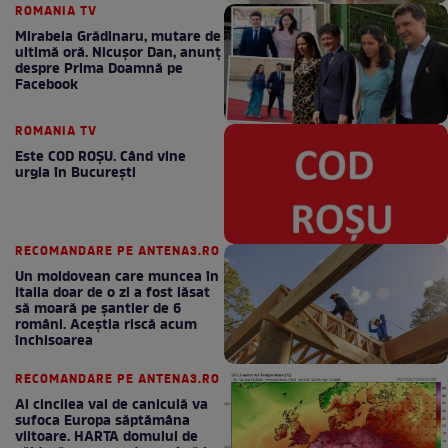
ROMANIA TV
Mirabela Grădinaru, mutare de
ultimă oră. Nicuşor Dan, anunţ
despre Prima Doamnă pe
Facebook
ROMANIA TV
Este COD ROŞU. Când vine
urgia în Bucureşti
RECOMANDARE PE ANTENA3.RO
Un moldovean care muncea în
Italia doar de o zi a fost lăsat
să moară pe şantier de 6
români. Aceștia riscă acum
închisoarea
RECOMANDARE PE ANTENA3.RO
Al cincilea val de caniculă va
sufoca Europa săptămâna
viitoare. HARTA domului de