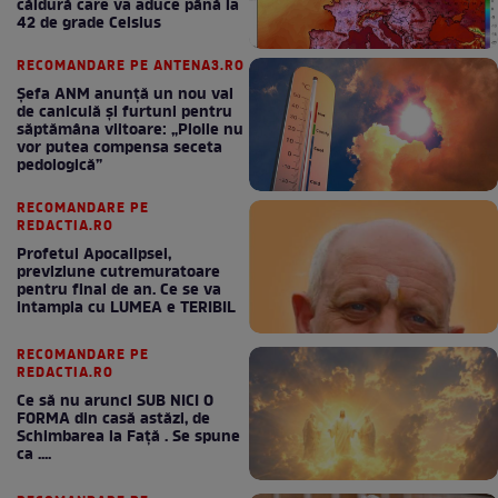
căldură care va aduce până la
42 de grade Celsius
RECOMANDARE PE ANTENA3.RO
Șefa ANM anunță un nou val
de caniculă și furtuni pentru
săptămâna viitoare: „Ploile nu
vor putea compensa seceta
pedologică”
RECOMANDARE PE
REDACTIA.RO
Profetul Apocalipsei,
previziune cutremuratoare
pentru final de an. Ce se va
intampla cu LUMEA e TERIBIL
RECOMANDARE PE
REDACTIA.RO
Ce să nu arunci SUB NICI O
FORMA din casă astăzi, de
Schimbarea la Față . Se spune
ca ....