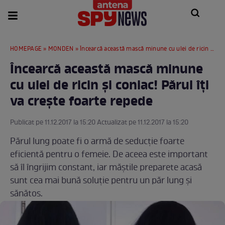
HOMEPAGE
»
MONDEN
» Încearcă această mască minune cu ulei de ricin şi coniac! Părul îţi va creşte foarte repede
Încearcă această mască minune
cu ulei de ricin şi coniac! Părul îţi
va creşte foarte repede
Publicat pe 11.12.2017 la 15:20 Actualizat pe 11.12.2017 la 15:20
Părul lung poate fi o armă de seducţie foarte
eficientă pentru o femeie. De aceea este important
să îl îngrijim constant, iar măştile preparete acasă
sunt cea mai bună soluţie pentru un păr lung şi
sănătos.