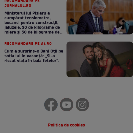
RECOMANDARE PE
JURNALUL.RO
Ministerul lui Pîslaru a
cumpărat tensiometre,
bocanci pentru construcții,
jaluzele, 30 de kilograme de
miere și 50 de kilograme de
cafea
RECOMANDARE PE A1.RO
Cum a surprins-o Dani Oțil pe
soția lui în vacanță: „Și-a
riscat viața în baia fetelor”:
Politica de cookies