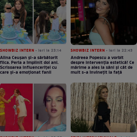
SHOWBIZ INTERN
• ieri la 23:14
SHOWBIZ INTERN
• ieri la 22:43
Alina Ceușan și-a sărbătorit
Andreea Popescu a vorbit
fiica. Perla a împlinit doi ani.
despre intervenția estetică! Ce
Scrisoarea influenceriței cu
mărime a ales la sâni și cât de
care și-a emoționat fanii
mult s-a învinețit la față