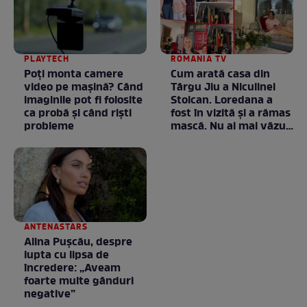
PLAYTECH
ROMANIA TV
Poți monta camere
Cum arată casa din
video pe mașină? Când
Târgu Jiu a Niculinei
imaginile pot fi folosite
Stoican. Loredana a
ca probă și când riști
fost în vizită și a rămas
probleme
mască. Nu ai mai văzut
la nimeni așa ceva:
Fără cuvinte / VIDEO
ANTENASTARS
Alina Pușcău, despre
lupta cu lipsa de
încredere: „Aveam
foarte multe gânduri
negative”