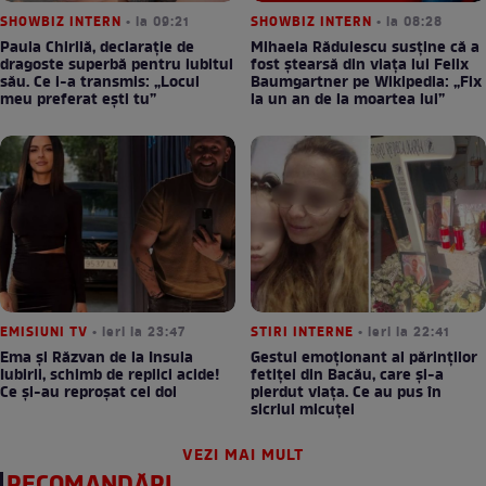
SHOWBIZ INTERN
• la 09:21
SHOWBIZ INTERN
• la 08:28
Paula Chirilă, declarație de
Mihaela Rădulescu susține că a
dragoste superbă pentru iubitul
fost ștearsă din viața lui Felix
său. Ce i-a transmis: „Locul
Baumgartner pe Wikipedia: „Fix
meu preferat ești tu”
la un an de la moartea lui”
EMISIUNI TV
• ieri la 23:47
STIRI INTERNE
• ieri la 22:41
Ema și Răzvan de la Insula
Gestul emoționant al părinților
Iubirii, schimb de replici acide!
fetiței din Bacău, care și-a
Ce și-au reproșat cei doi
pierdut viața. Ce au pus în
sicriul micuței
VEZI MAI MULT