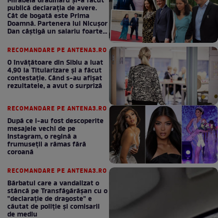
Mirabela Grădinaru și-a făcut
publică declarația de avere.
Cât de bogată este Prima
Doamnă. Partenera lui Nicușor
Dan câștigă un salariu foarte
bun în fiecare lună!
RECOMANDARE PE ANTENA3.RO
O învățătoare din Sibiu a luat
4,90 la Titularizare și a făcut
contestație. Când s-au afișat
rezultatele, a avut o surpriză
RECOMANDARE PE ANTENA3.RO
După ce i-au fost descoperite
mesajele vechi de pe
Instagram, o regină a
frumuseții a rămas fără
coroană
RECOMANDARE PE ANTENA3.RO
Bărbatul care a vandalizat o
stâncă pe Transfăgărășan cu o
"declaraţie de dragoste" e
căutat de poliție și comisarii
de mediu