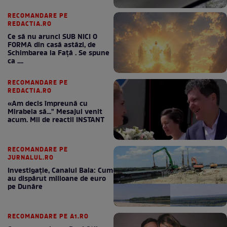
RECOMANDARE PE
REDACTIA.RO
Ce să nu arunci SUB NICI O
FORMA din casă astăzi, de
Schimbarea la Față . Se spune
ca ....
RECOMANDARE PE
REDACTIA.RO
«Am decis împreună cu
Mirabela să..." Mesajul venit
acum. Mii de reactii INSTANT
RECOMANDARE PE
JURNALUL.RO
Investigație, Canalul Bala: Cum
au dispărut milioane de euro
pe Dunăre
RECOMANDARE PE A1.RO