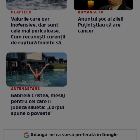
PLAYTECH
ROMANIA TV
Valurile care par
Anunţul şoc al zilei!
inofensive, dar sunt
Puţini ştiau că are
cele mai periculoase.
cancer
Cum recunoști curenții
de ruptură înainte să
intri în apă
ANTENASTARS
Gabriela Cristea, mesaj
pentru cei care îi
judecă silueta: „Corpul
spune o poveste”
Adaugă-ne ca sursă preferată în Google