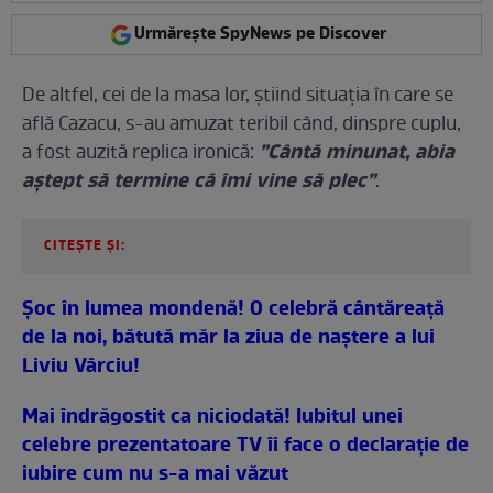
Urmărește SpyNews pe Discover
De altfel, cei de la masa lor, știind situația în care se
află Cazacu, s-au amuzat teribil când, dinspre cuplu,
”Cântă minunat, abia
a fost auzită replica ironică:
aștept să termine că îmi vine să plec”
.
CITEȘTE ȘI:
Șoc în lumea mondenă! O celebră cântăreață
de la noi, bătută măr la ziua de naştere a lui
Liviu Vârciu!
Mai îndrăgostit ca niciodată! Iubitul unei
celebre prezentatoare TV îi face o declarație de
iubire cum nu s-a mai văzut