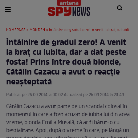
HOMEPAGE
»
MONDEN
» Întâlnire de gradul zero! A venit la braţ cu iubita, dar a dat peste fosta! Prins între două blonde, Cătălin Cazacu a avut o reacţie neaşteptată
Întâlnire de gradul zero! A venit
la braţ cu iubita, dar a dat peste
fosta! Prins între două blonde,
Cătălin Cazacu a avut o reacţie
neaşteptată
Publicat pe 26.09.2014 la 00:02 Actualizat pe 25.09.2014 la 23:49
Cătălin Cazacu a avut parte de un scandal colosal în
momentul în care a fost acuzat de iubita lui din acea
vreme, blonda Emilia Mușală, că ar fi bătut-o cu
bestialitate. Apoi, după o vreme în care, pe lângă un