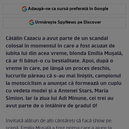
Adaugă-ne ca sursă preferată în Google
Urmărește SpyNews pe Discover
Cătălin Cazacu a avut parte de un scandal
colosal în momentul în care a fost acuzat de
iubita lui din acea vreme, blonda Emilia Mușală,
că ar fi bătut-o cu bestialitate. Apoi, după o
vreme în care, pe lângă un proces deschis,
lucrurile păreau că s-au mai liniștit, campionul
la motociclism a anunțat că formează un cuplu
cu vedeta modei și a Antenei Stars, Maria
Simion. Iar la ziua lui Adi Minune, cei trei au
avut parte de o întâlnire de gradul 0!
Invitată alături de alți cântăreți să facă show pe
scenă, Emilia Mușală a fost prima care a ajuns la