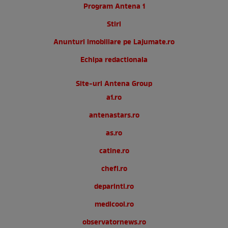
Program Antena 1
Stiri
Anunturi imobiliare pe Lajumate.ro
Echipa redactionala
Site-uri Antena Group
a1.ro
antenastars.ro
as.ro
catine.ro
chefi.ro
deparinti.ro
medicool.ro
observatornews.ro