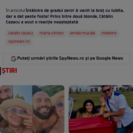
Întâlnire de gradul zero! A venit la braţ cu iubita,
În articolul
dar a dat peste fosta! Prins între două blonde, Cătălin
Cazacu a avut o reacţie neaşteptată
:
catalin cazacu
maria simion
emilia musala
intalnire
spynews.ro
Puteți urmări știrile SpyNews.ro și pe Google News
ȘTIRI