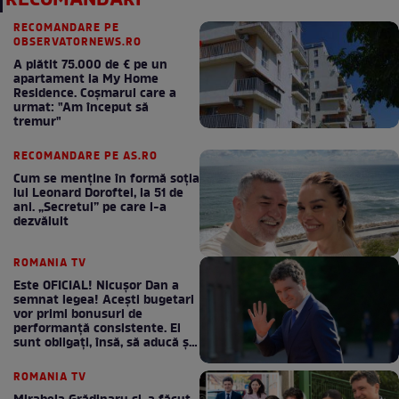
RECOMANDĂRI
RECOMANDARE PE
OBSERVATORNEWS.RO
A plătit 75.000 de € pe un
apartament la My Home
Residence. Coşmarul care a
urmat: "Am început să
tremur"
RECOMANDARE PE AS.RO
Cum se menţine în formă soţia
lui Leonard Doroftei, la 51 de
ani. „Secretul” pe care l-a
dezvăluit
ROMANIA TV
Este OFICIAL! Nicușor Dan a
semnat legea! Acești bugetari
vor primi bonusuri de
performanță consistente. Ei
sunt obligați, însă, să aducă și
bani la bugetul de stat
ROMANIA TV