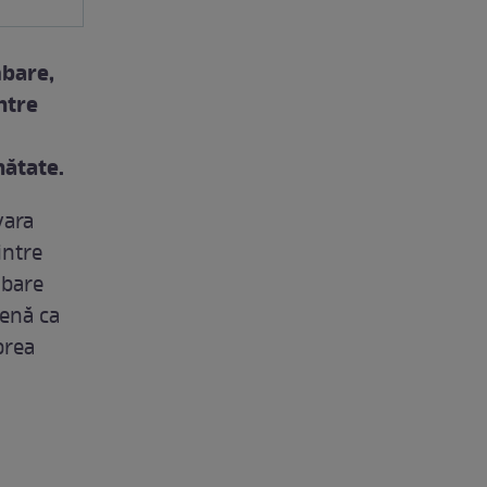
mbare,
intre
nătate.
vara
intre
mbare
tenă ca
prea