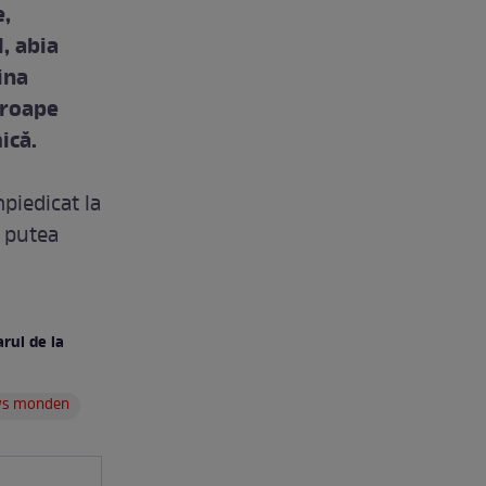
,
, abia
ina
proape
ică.
piedicat la
r putea
rul de la
ws monden