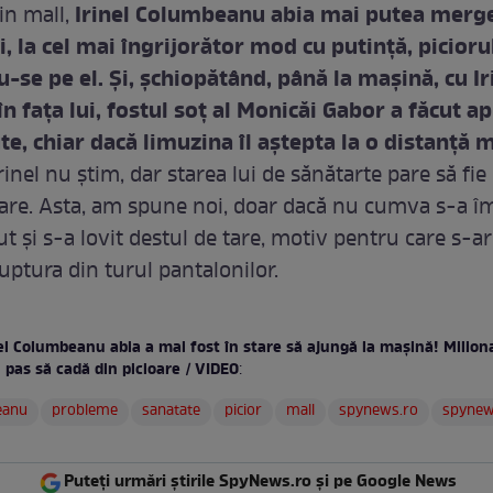
Irinel Columbeanu abia mai putea merge
din mall,
, la cel mai îngrijorător mod cu putință, piciorul
u-se pe el. Și, șchiopătând, până la mașină, cu Ir
 fața lui, fostul soț al Monicăi Gabor a făcut a
e, chiar dacă limuzina îl aștepta la o distanță m
Irinel nu știm, dar starea lui de sănătarte pare să fie
oare. Asta, am spune noi, doar dacă nu cumva s-a îm
ut și s-a lovit destul de tare, motiv pentru care s-a
ruptura din turul pantalonilor.
el Columbeanu abia a mai fost în stare să ajungă la mașină! Miliona
n pas să cadă din picioare / VIDEO
:
eanu
probleme
sanatate
picior
mall
spynews.ro
spyne
Puteți urmări știrile SpyNews.ro și pe Google News