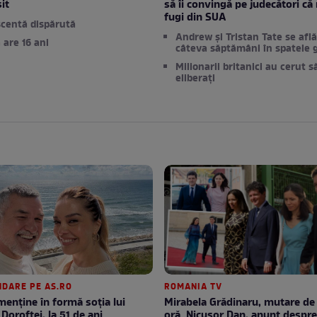
it
să îi convingă pe judecători că
fugi din SUA
centă dispărută
Andrew și Tristan Tate se află
 are 16 ani
câteva săptămâni în spatele g
Milionarii britanici au cerut să
eliberați
DARE PE AS.RO
ROMANIA TV
enţine în formă soţia lui
Mirabela Grădinaru, mutare de ultimă
Doroftei, la 51 de ani.
oră. Nicuşor Dan, anunţ despr