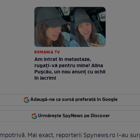
ROMANIA TV
Am intrat în metastaze,
rugaţi-vă pentru mine! Alina
Puşcău, un nou anunţ cu ochii
în lacrimi
Adaugă-ne ca sursă preferată în Google
Urmărește SpyNews pe Discover
impotrivă. Mai exact, reporterii Spynews.ro l-au su