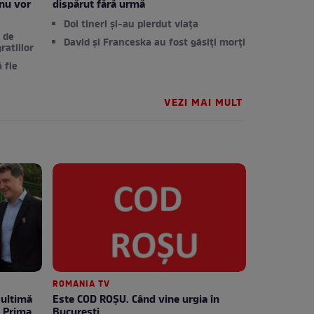
 nu vor
dispărut fără urmă
Doi tineri și-au pierdut viața
 de
David și Franceska au fost găsiți morți
ratiilor
 fie
VEZI MAI MULT
ROMANIA TV
Este COD ROŞU. Când vine urgia în
e Prima
Bucureşti