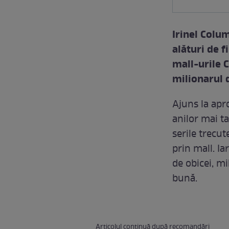
Irinel Colum
alături de f
mall-urile C
milionarul 
Ajuns la apr
anilor mai ta
serile trecut
prin mall. Ia
de obicei, mi
bună.
Articolul continuă după recomandări