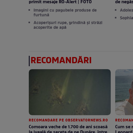
primit mesaje RO-Alert | FOTO
de negăs
Imagini cu pagubele produse de
Adoles
furtună
Sophia
Acoperișuri rupe, grindină și străzi
acoperite de apă
RECOMANDĂRI
RECOMANDARE PE OBSERVATORNEWS.RO
RECOMAN
Comoara veche de 1.700 de ani scoasă
Cum se m
la iveală de seceta de pe Dunăre, între
Leonard 