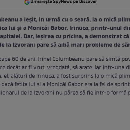
Urmărește SpyNews pe Discover
beanu a ieșit, în urmă cu o seară, la o mică pli
iica lui și a Monicăi Gabor, Irinuca, printr-unul d
apitalei. Dar, ieșirea cu pricina, a demonstrat că
de la Izvorani pare să aibă mari probleme de să
oape 60 de ani, Irinel Columbeanu pare să simtă po
re decât ar fi vrut, vreodată, să arate. Iar într-una d
e, el, alături de Irinuca, a fost surprins la o mică pli
r dacă fetița lui și a Monicăi Gabor era la fel de sprin
lionarul de la Izvorani nu părea să fie într-o formă 