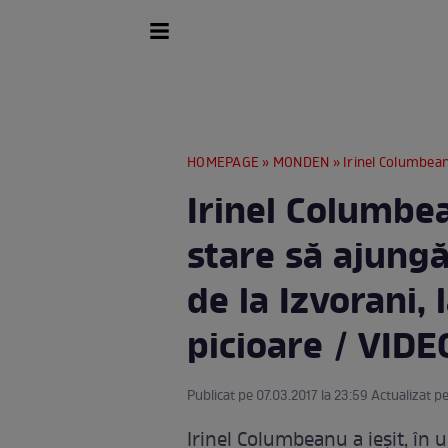
HOMEPAGE
»
MONDEN
» Irinel Columbeanu abia a mai 
Irinel Columbea
stare să ajungă
de la Izvorani,
picioare / VIDE
Publicat pe 07.03.2017 la 23:59 Actualizat pe
Irinel Columbeanu a ieșit, în 