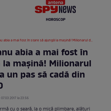
HOROSCOP
fost în stare să ajungă la mașină! Milionarul de la Izvorani, la un pas să cadă din picioare / VIDEO
nu abia a mai fost în
 la mașină! Milionarul
 la un pas să cadă din
O
 07.03.2017 la 23:56
urmă cu o seară, la o mică plimbare, alături