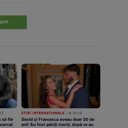
APP
:12
STIRI INTERNATIONALE
• la 21:12
 să fie
David și Francesca aveau doar 20 de
ncercat
ani! Au fost găsiți morți, după ce au