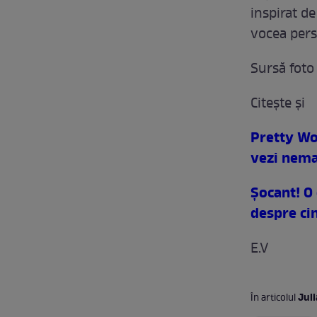
inspirat de
vocea pers
Sursă foto
Citeşte şi
Pretty Wom
vezi nema
Şocant! O 
despre ci
E.V
Jul
În articolul