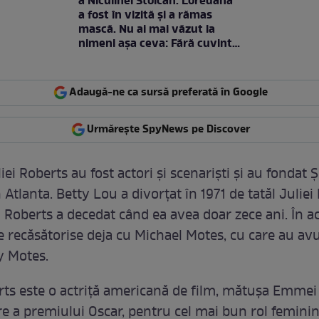
a Niculinei Stoican. Loredana
a fost în vizită și a rămas
mască. Nu ai mai văzut la
nimeni așa ceva: Fără cuvinte
/ VIDEO
Adaugă-ne ca sursă preferată în Google
Urmărește SpyNews pe Discover
liei Roberts au fost actori și scenariști şi au fondat 
 Atlanta. Betty Lou a divorțat în 1971 de tatăl Juliei
i Roberts a decedat când ea avea doar zece ani. În a
 recăsătorise deja cu Michael Motes, cu care au avu
y Motes.
rts este o actriță americană de film, mătușa Emmei
re a premiului Oscar, pentru cel mai bun rol feminin