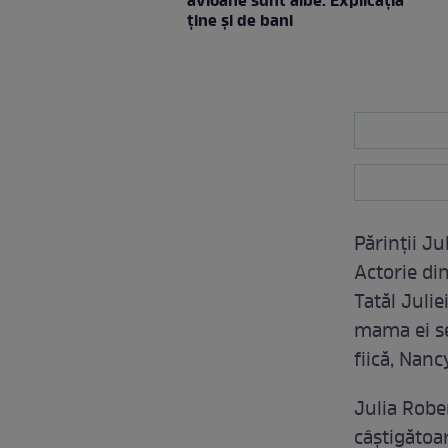
avioane sunt albe. Explicația
ține și de bani
Părinții Ju
Actorie din
Tatăl Julie
mama ei se
fiică, Nanc
Julia Robe
câștigătoa