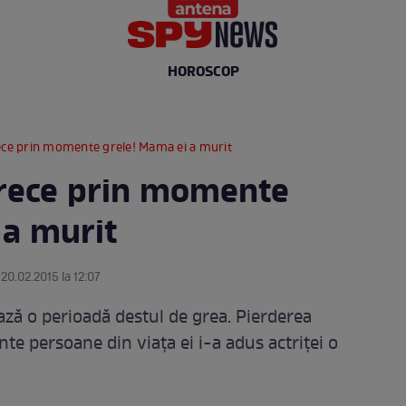
HOROSCOP
rece prin momente grele! Mama ei a murit
trece prin momente
 a murit
 20.02.2015 la 12:07
ază o perioadă destul de grea. Pierderea
te persoane din viaţa ei i-a adus actriţei o