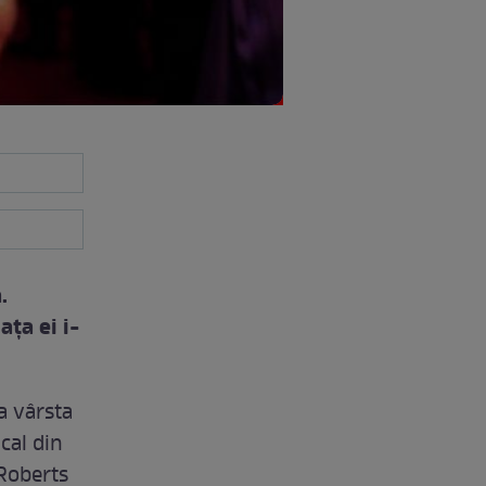
.
ţa ei i-
a vârsta
cal din
Roberts