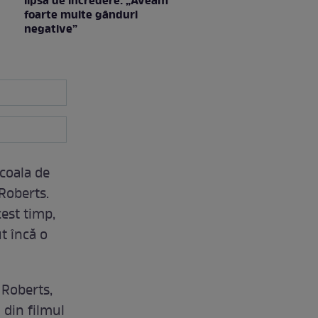
lipsa de încredere: „Aveam
foarte multe gânduri
negative”
Școala de
 Roberts.
cest timp,
t încă o
 Roberts,
 din filmul