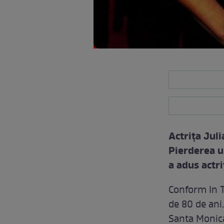
Actriţa Jul
Pierderea u
a adus actri
Conform In T
de 80 de ani
Santa Monica