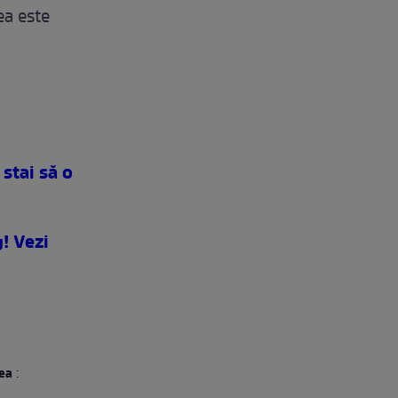
ea este
stai să o
g! Vezi
 ea
: