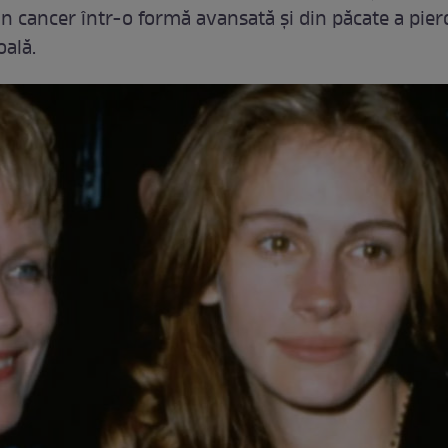
un cancer într-o formă avansată şi din păcate a pier
oală.