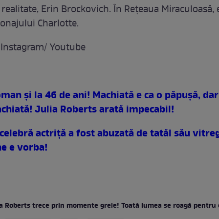
 realitate, Erin Brockovich. În Rețeaua Miraculoasă, 
onajului Charlotte.
 Instagram/ Youtube
an şi la 46 de ani! Machiată e ca o păpuşă, dar 
chiată! Julia Roberts arată impecabil!
celebră actriţă a fost abuzată de tatăl său vitre
ne e vorba!
ia Roberts trece prin momente grele! Toată lumea se roagă pentru