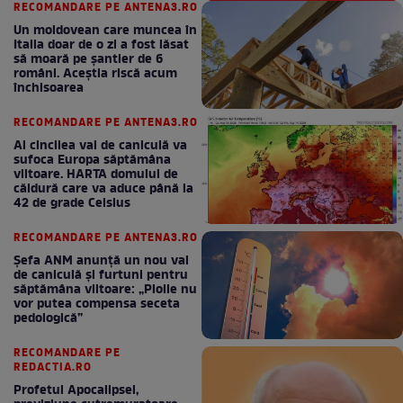
RECOMANDARE PE ANTENA3.RO
Un moldovean care muncea în
Italia doar de o zi a fost lăsat
să moară pe şantier de 6
români. Aceștia riscă acum
închisoarea
RECOMANDARE PE ANTENA3.RO
Al cincilea val de caniculă va
sufoca Europa săptămâna
viitoare. HARTA domului de
căldură care va aduce până la
42 de grade Celsius
RECOMANDARE PE ANTENA3.RO
Șefa ANM anunță un nou val
de caniculă și furtuni pentru
săptămâna viitoare: „Ploile nu
vor putea compensa seceta
pedologică”
RECOMANDARE PE
REDACTIA.RO
Profetul Apocalipsei,