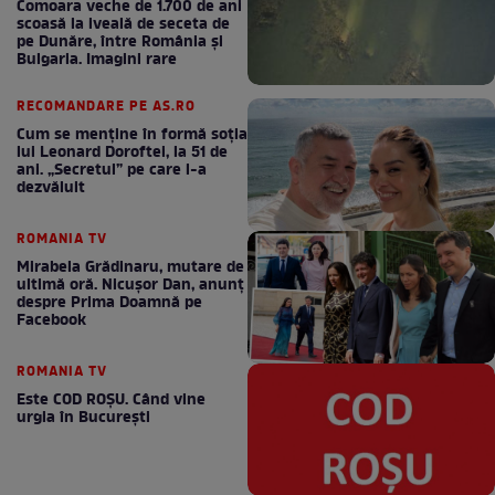
Comoara veche de 1.700 de ani
scoasă la iveală de seceta de
pe Dunăre, între România şi
Bulgaria. Imagini rare
RECOMANDARE PE AS.RO
Cum se menţine în formă soţia
lui Leonard Doroftei, la 51 de
ani. „Secretul” pe care l-a
dezvăluit
ROMANIA TV
Mirabela Grădinaru, mutare de
ultimă oră. Nicuşor Dan, anunţ
despre Prima Doamnă pe
Facebook
ROMANIA TV
Este COD ROŞU. Când vine
urgia în Bucureşti