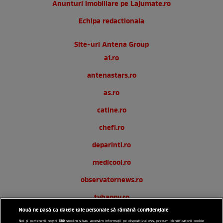
Anunturi imobiliare pe Lajumate.ro
Echipa redactionala
Site-uri Antena Group
a1.ro
antenastars.ro
as.ro
catine.ro
chefi.ro
deparinti.ro
medicool.ro
observatornews.ro
tvhappy.ro
Nouă ne pasă ca datele tale personale să rămână confidențiale
useit.ro
589
Noi și partenerii noștri
stocăm și/sau accesăm informații pe dispozitivul dvs., precum identificatorii cookie