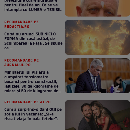
previziune cutremuratoare
pentru final de an. Ce se va
intampla cu LUMEA e TERIBIL
RECOMANDARE PE
REDACTIA.RO
Ce să nu arunci SUB NICI O
FORMA din casă astăzi, de
Schimbarea la Față . Se spune
ca ....
RECOMANDARE PE
JURNALUL.RO
Ministerul lui Pîslaru a
cumpărat tensiometre,
bocanci pentru construcții,
jaluzele, 30 de kilograme de
miere și 50 de kilograme de
cafea
RECOMANDARE PE A1.RO
Cum a surprins-o Dani Oțil pe
soția lui în vacanță: „Și-a
riscat viața în baia fetelor”: