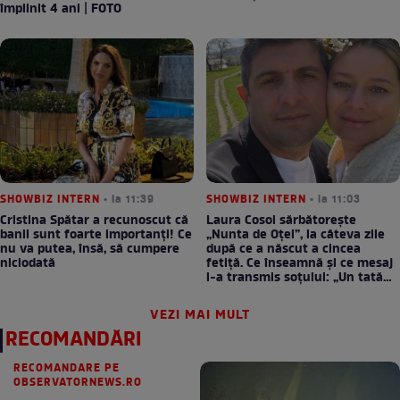
împlinit 4 ani | FOTO
SHOWBIZ INTERN
• la 11:39
SHOWBIZ INTERN
• la 11:03
Cristina Spătar a recunoscut că
Laura Cosoi sărbătorește
banii sunt foarte importanți! Ce
„Nunta de Oțel”, la câteva zile
nu va putea, însă, să cumpere
după ce a născut a cincea
niciodată
fetiță. Ce înseamnă și ce mesaj
i-a transmis soțului: „Un tată
prezent schimbă totul”
VEZI MAI MULT
RECOMANDĂRI
RECOMANDARE PE
OBSERVATORNEWS.RO