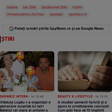
tatiana
bac 2016
bacalaureat 2016
mpfm
mireasa pentru fiul meu
spynews
spynews.ro
Puteți urmări știrile SpyNews.ro și pe Google News
ȘTIRI
SHOWBIZ INTERN
• la 12:49
BEAUTY & LIFESTYLE
• la 12:10
Vlăduța Lupău i-a organizat o
A studiat oamenii fericiți și a
petrecere surpriză lui Iair!
ajuns la următoarele concluzii.
Băiatul cel mare al artistei a
Cum poți face să fii împlinit