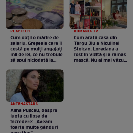
PLAYTECH
ROMANIA TV
Cum obții o mărire de
Cum arată casa din
salariu. Greșeala care îi
Târgu Jiu a Niculinei
costă pe mulți angajați
Stoican. Loredana a
mii de lei, ce nu trebuie
fost în vizită și a rămas
să spui niciodată la
mască. Nu ai mai văzut
negociere
la nimeni așa ceva:
Fără cuvinte / VIDEO
ANTENASTARS
Alina Pușcău, despre
lupta cu lipsa de
încredere: „Aveam
foarte multe gânduri