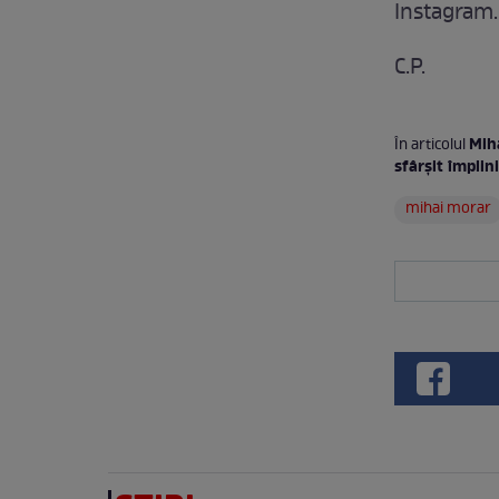
Instagram.
C.P.
Mih
În articolul
sfârşit împlini
mihai morar