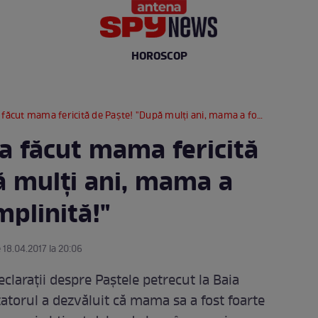
HOROSCOP
 mama fericită de Paşte! "După mulţi ani, mama a fost în sfârşit împlinită!"
a făcut mama fericită
ă mulţi ani, mama a
împlinită!"
 18.04.2017 la 20:06
claraţii despre Paştele petrecut la Baia
atorul a dezvăluit că mama sa a fost foarte