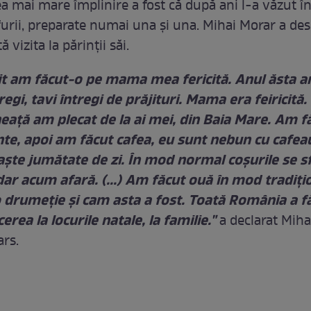
ea mai mare împlinire a fost că după ani l-a văzut î
rfurii, preparate numai una şi una. Mihai Morar a de
 vizita la părinţii săi.
şit am făcut-o pe mama mea fericită. Anul ăsta 
regi, tavi întregi de prăjituri. Mama era feiricită. (
eaţă am plecat de la ai mei, din Baia Mare. Am f
te, apoi am făcut cafea, eu sunt nebun cu cafea
aşte jumătate de zi. În mod normal coşurile se s
 dar acum afară. (...) Am făcut ouă în mod tradiţio
o drumeţie şi cam asta a fost. Toată România a f
cerea la locurile natale, la familie."
a declarat Mih
ars.