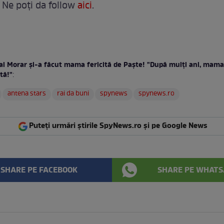
 Ne poți da follow
aici
.
ai Morar şi-a făcut mama fericită de Paşte! "După mulţi ani, mama 
tă!"
:
antena stars
rai da buni
spynews
spynews.ro
Puteți urmări știrile SpyNews.ro și pe Google News
SHARE PE FACEBOOK
SHARE PE WHATS