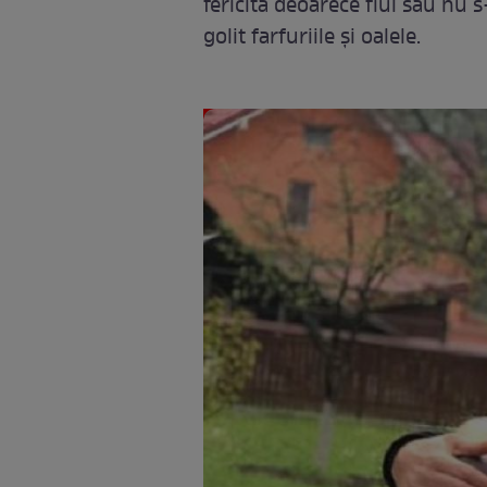
fericită deoarece fiul său nu 
golit farfuriile şi oalele.