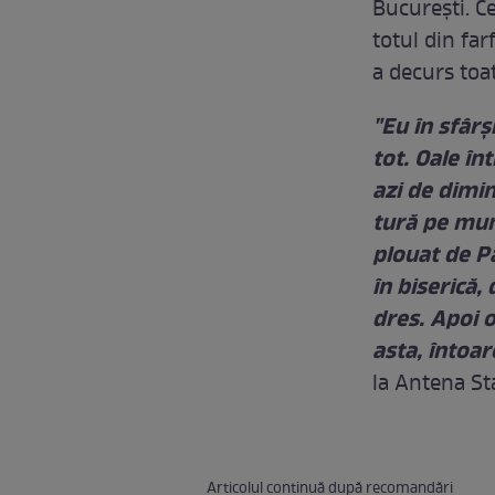
Bucureşti. C
totul din fa
a decurs toată
"Eu în sfâr
tot. Oale înt
azi de dimin
tură pe mun
plouat de P
în biserică,
dres. Apoi 
asta, întoar
la Antena St
Articolul continuă după recomandări