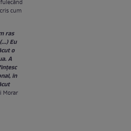
nfulecând
scris cum
am ras
...) Eu
ăcut o
ua. A
finţesc
nal, în
ăcut
ai Morar