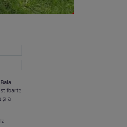
 Baia
st foarte
 şi a
la