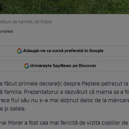
lături de familie, de Paşte
pynews
Adaugă-ne ca sursă preferată în Google
Urmărește SpyNews pe Discover
a făcut primele declaraţii despre Paştele petrecut la
ă familia. Prezentatorul a dezvăluit că mama sa a fo
rece fiul său nu s-a mai abţinut deloc de la mâncare
le şi oalele.
i Morar a fost cea mai fericită de vizita copiilor de 