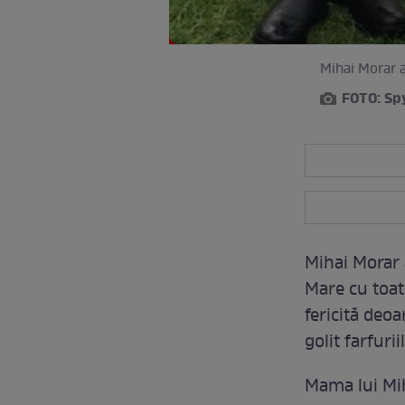
Mihai Morar a
FOTO: S
Mihai Morar 
Mare cu toat
fericită deoa
golit farfurii
Mama lui Miha