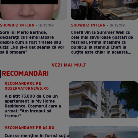
SHOWBIZ INTERN
• la 13:09
SHOWBIZ INTERN
• la 12:39
Sora lui Mario Berinde,
Chefii vin la Summer Well cu
declarații cutremurătoare
cele mai savuroase gustări de
despre cum a fost fratele său
festival. Prima întâlnire cu
ucis: „Nu și-a dat seama că vor
publicul la standul Chefi la
să îl omoare”
cuțite este chiar în această
seară!
VEZI MAI MULT
RECOMANDĂRI
RECOMANDARE PE
OBSERVATORNEWS.RO
A plătit 75.000 de € pe un
apartament la My Home
Residence. Coşmarul care a
urmat: "Am început să
tremur"
RECOMANDARE PE AS.RO
Cum se menţine în formă soţia