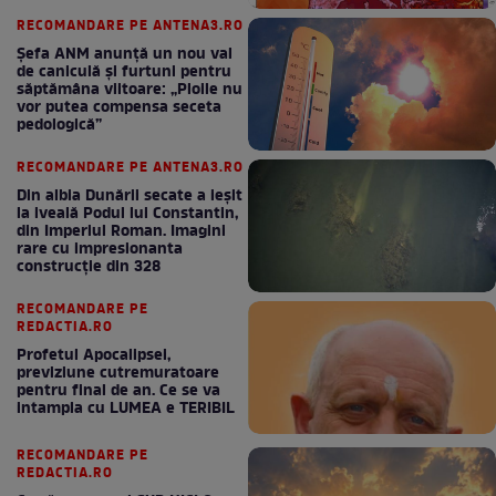
RECOMANDARE PE ANTENA3.RO
Șefa ANM anunță un nou val
de caniculă și furtuni pentru
săptămâna viitoare: „Ploile nu
vor putea compensa seceta
pedologică”
RECOMANDARE PE ANTENA3.RO
Din albia Dunării secate a ieșit
la iveală Podul lui Constantin,
din Imperiul Roman. Imagini
rare cu impresionanta
construcție din 328
RECOMANDARE PE
REDACTIA.RO
Profetul Apocalipsei,
previziune cutremuratoare
pentru final de an. Ce se va
intampla cu LUMEA e TERIBIL
RECOMANDARE PE
REDACTIA.RO