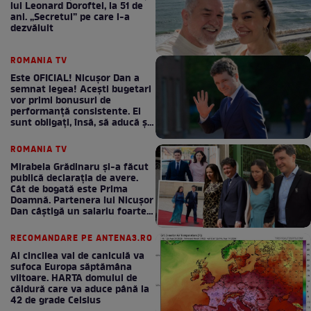
lui Leonard Doroftei, la 51 de
ani. „Secretul” pe care l-a
dezvăluit
ROMANIA TV
Este OFICIAL! Nicușor Dan a
semnat legea! Acești bugetari
vor primi bonusuri de
performanță consistente. Ei
sunt obligați, însă, să aducă și
bani la bugetul de stat
ROMANIA TV
Mirabela Grădinaru și-a făcut
publică declarația de avere.
Cât de bogată este Prima
Doamnă. Partenera lui Nicușor
Dan câștigă un salariu foarte
bun în fiecare lună!
RECOMANDARE PE ANTENA3.RO
Al cincilea val de caniculă va
sufoca Europa săptămâna
viitoare. HARTA domului de
căldură care va aduce până la
42 de grade Celsius