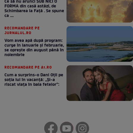
Ce să nu arunci SUB NICI O
FORMA din casă astăzi, de
Schimbarea la Față . Se spune
ca ....
RECOMANDARE PE
JURNALUL.RO
Vom avea apă după program:
curge în ianuarie și februarie,
se oprește din august până în
noiembrie
RECOMANDARE PE A1.RO
Cum a surprins-o Dani Oțil pe
soția lui în vacanță: „Și-a
riscat viața în baia fetelor”: