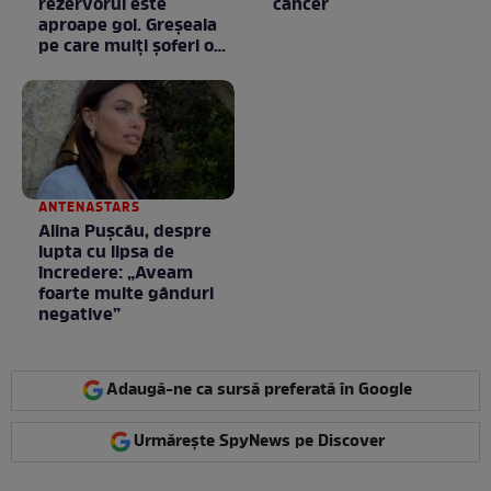
rezervorul este
cancer
aproape gol. Greșeala
pe care mulți șoferi o
fac fără să știe
ANTENASTARS
Alina Pușcău, despre
lupta cu lipsa de
încredere: „Aveam
foarte multe gânduri
negative”
Adaugă-ne ca sursă preferată în Google
Urmărește SpyNews pe Discover