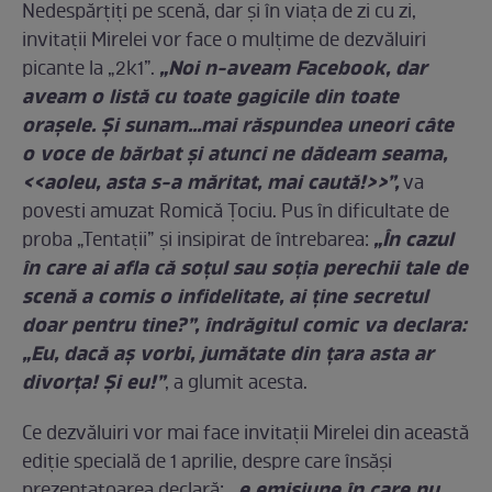
Nedespărţiţi pe scenă, dar şi în viaţa de zi cu zi,
invitaţii Mirelei vor face o mulţime de dezvăluiri
„Noi n-aveam Facebook, dar
picante la „2k1”.
aveam o listă cu toate gagicile din toate
oraşele. Şi sunam…mai răspundea uneori câte
o voce de bărbat şi atunci ne dădeam seama,
<<aoleu, asta s-a măritat, mai caută!>>”,
va
povesti amuzat Romică Ţociu. Pus în dificultate de
„În cazul
proba „Tentaţii” şi insipirat de întrebarea:
în care ai afla că soţul sau soţia perechii tale de
scenă a comis o infidelitate, ai ţine secretul
doar pentru tine?”, îndrăgitul comic va declara:
„Eu, dacă aş vorbi, jumătate din ţara asta ar
divorţa! Şi eu!”
, a glumit acesta.
Ce dezvăluiri vor mai face invitaţii Mirelei din această
ediţie specială de 1 aprilie, despre care însăşi
„e emisiune în care nu
prezentatoarea declară: