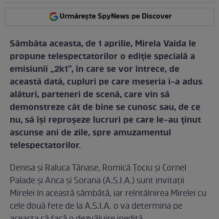
Urmărește SpyNews pe Discover
Sâmbăta aceasta, de 1 aprilie, Mirela Vaida le
propune telespectatorilor o ediţie specială a
emisiunii „2k1”, în care se vor întrece, de
această dată, cupluri pe care meseria i-a adus
alături, parteneri de scenă, care vin să
demonstreze cât de bine se cunosc sau, de ce
nu, să îşi reproşeze lucruri pe care le-au ţinut
ascunse ani de zile, spre amuzamentul
telespectatorilor.
Denisa şi Raluca Tănase, Romică Ţociu şi Cornel
Palade şi Anca şi Sorana (A.S.I.A.) sunt invitaţii
Mirelei în această sâmbătă, iar reîntâlnirea Mirelei cu
cele două fete de la A.S.I.A. o va determina pe