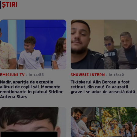
ȘTIRI
EMISIUNI TV
• la 14:55
SHOWBIZ INTERN
• la 13:49
Nadir, apariție de excepție
Tiktokerul Alin Borcan a fost
alături de copiii săi. Momente
reținut, din nou! Ce acuzații
emoționante în platoul Știrilor
grave i se aduc de această dată
Antena Stars