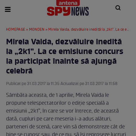
HOMEPAGE
»
MONDEN
» Mirela Vaida, dezvăluire inedită la „2k1”. La ce emisiune concurs la participat înainte să ajungă celebră
Mirela Vaida, dezvăluire inedită
la „2k1”. La ce emisiune concurs
la participat înainte să ajungă
celebră
Publicat pe 31.03.2017 la 11:35 Actualizat pe 31.03.2017 la 11:58
Sâmbăta aceasta, de 1 aprilie, Mirela Vaida le
propune telespectatorilor o ediţie specială a
emisiunii „2k1”, în care se vor întrece, de această
dată, cupluri pe care meseria i-a adus alături,
parteneri de scenă, care vin să demonstreze cât de
bine se cunosc sau, de ce nu, să îşi reproşeze lucruri