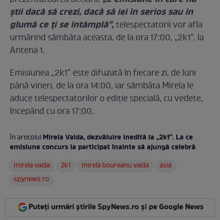
ştii dacă să crezi, dacă să iei în serios sau în
glumă ce ţi se întâmplă”,
telespectatorii vor afla
urmărind sâmbăta aceasta, de la ora 17:00, „2k1”, la
Antena 1.
Emisiunea „2k1” este difuzată în fiecare zi, de luni
până vineri, de la ora 14:00, iar sâmbăta Mirela le
aduce telespectatorilor o ediţie specială, cu vedete,
începând cu ora 17:00.
Mirela Vaida, dezvăluire inedită la „2k1”. La ce
În articolul
emisiune concurs la participat înainte să ajungă celebră
:
mirela vaida
2k1
mirela boureanu vaida
asia
spynews.ro
Puteți urmări știrile SpyNews.ro și pe Google News