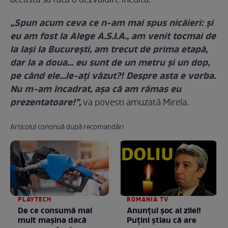
aceasta să facă o dezvăluire inedită.
„Spun acum ceva ce n-am mai spus nicăieri: şi
eu am fost la Alege A.S.I.A., am venit tocmai de
la Iaşi la Bucureşti, am trecut de prima etapă,
dar la a doua… eu sunt de un metru şi un dop,
pe când ele…le-aţi văzut?! Despre asta e vorba.
Nu m-am încadrat, aşa că am rămas eu
prezentatoare!”,
va povesti amuzată Mirela.
Articolul continuă după recomandări
PLAYTECH
ROMANIA TV
De ce consumă mai
Anunţul şoc al zilei!
mult mașina dacă
Puţini ştiau că are