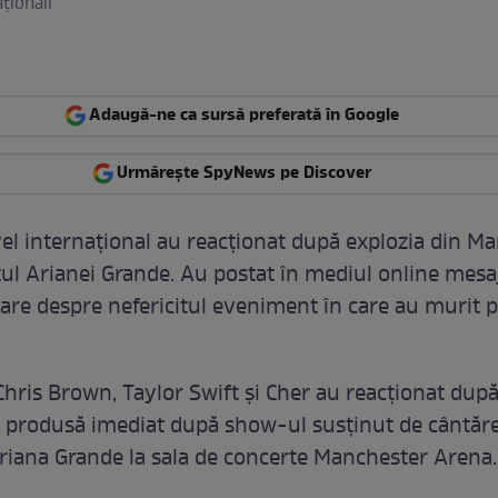
aţionali
Adaugă-ne ca sursă preferată în Google
Urmărește SpyNews pe Discover
ivel internaţional au reacţionat după explozia din M
tul Arianei Grande. Au postat în mediul online mesa
re despre nefericitul eveniment în care au murit 
 Chris Brown, Taylor Swift şi Cher au reacţionat după
a produsă imediat după show-ul susţinut de cântăr
iana Grande la sala de concerte Manchester Arena.