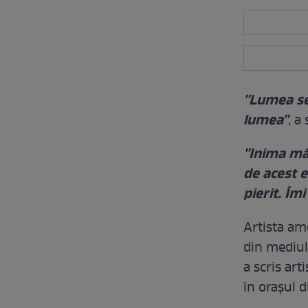
''Lumea s
lumea''
, a
''Inima mă
de acest e
pierit. Îmi
Artista am
din mediul
a scris art
în oraşul d