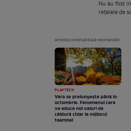
Nu au fost i
reţelele de s
Articolul continuă după recomandări
PLAYTECH
Vara se prelungeşte până în
octombrie. Fenomenul care
va aduce noi valuri de
căldură chiar la mijlocul
toamnei