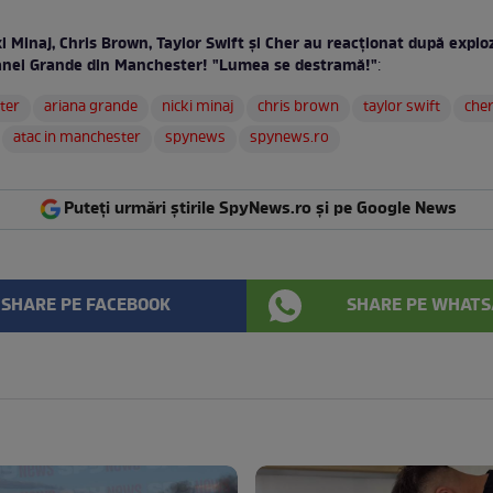
i Minaj, Chris Brown, Taylor Swift şi Cher au reacţionat după exploz
anei Grande din Manchester! "Lumea se destramă!"
:
ter
ariana grande
nicki minaj
chris brown
taylor swift
che
atac in manchester
spynews
spynews.ro
Puteți urmări știrile SpyNews.ro și pe Google News
SHARE PE FACEBOOK
SHARE PE WHATS