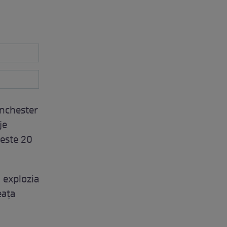
anchester
je
peste 20
 explozia
eaţa