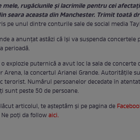
e mele, rugăciunile şi lacrimile pentru cei afectaţ
din seara aceasta din Manchester. Trimit toată d
ris pe unul dintre conturile sale de social media Tayl
nde a anunţat astăzi că îşi va suspenda concertele 
a perioadă.
o explozie puternică a avut loc la sala de concerte 
 Arena, la concertul Arianei Grande. Autoritățile su
ac terorist. Numărul persoanelor decedate în atentat
iți sunt peste 50 de persoane.
lăcut articolul, te așteptăm și pe pagina de
Faceboo
 Ne poți da follow
aici.