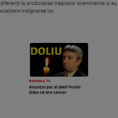
ndiferenţi la producerea tragicelor evenimente şi au 
ocializare indignarea lor.
ROMANIA TV
Anunţul şoc al zilei! Puţini
ştiau că are cancer