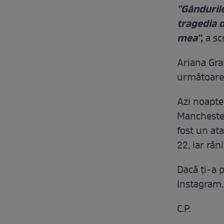
''Gânduril
tragedia 
mea'',
a sc
Ariana Gra
următoare
Azi noapte 
Manchester
fost un at
22, iar răn
Dacă ți-a p
Instagram.
C.P.