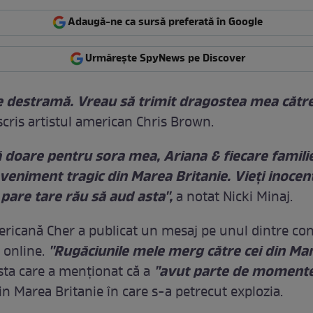
Adaugă-ne ca sursă preferată în Google
Urmărește SpyNews pe Discover
e destramă. Vreau să trimit dragostea mea către
 scris artistul american Chris Brown.
 doare pentru sora mea, Ariana & fiecare famili
veniment tragic din Marea Britanie. Vieţi inocen
 pare tare rău să aud asta'',
a notat Nicki Minaj.
ericană Cher a publicat un mesaj pe unul dintre con
''Rugăciunile mele merg către cei din Ma
 online.
''avut parte de momente 
ista care a menţionat că a
in Marea Britanie în care s-a petrecut explozia.