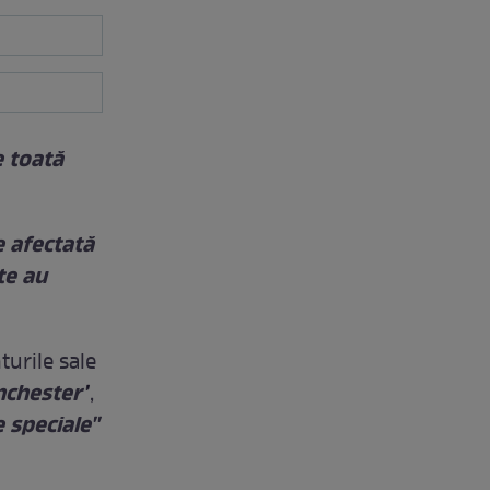
 toată
e afectată
te au
turile sale
nchester'
',
speciale''