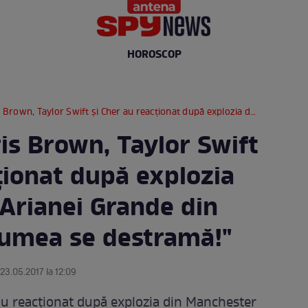
HOROSCOP
 Swift şi Cher au reacţionat după explozia de la concertul Arianei Grande din Manchester! "Lumea se destramă!"
ris Brown, Taylor Swift
ţionat după explozia
 Arianei Grande din
Lumea se destramă!"
 23.05.2017 la 12:09
 au reacţionat după explozia din Manchester