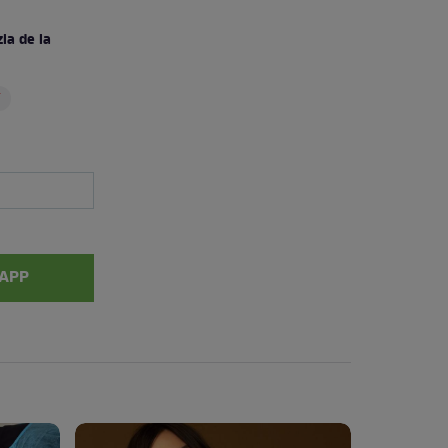
ia de la
r
APP