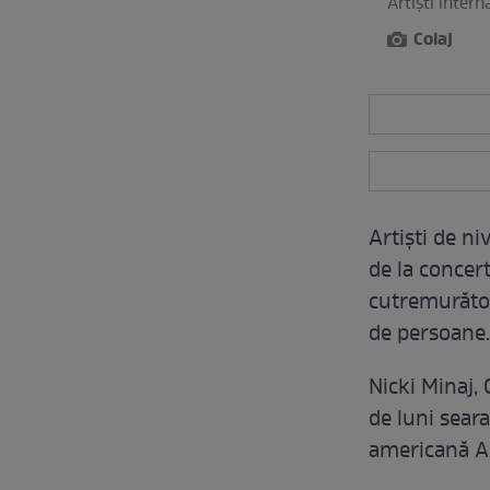
Artişti intern
Colaj
Artişti de n
de la concer
cutremurătoa
de persoane.
Nicki Minaj,
de luni sear
americană Ar