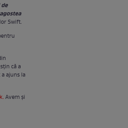
i de
ragostea
or Swift.
pentru
din
sțin că a
 a ajuns la
k.
Avem și