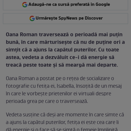
Adaugă-ne ca sursă preferată în Google
Urmărește SpyNews pe Discover
Oana Roman traversează o perioadă mai puţin
bună, în care mărturiseşte că nu de puţine ori a
simţit că a ajuns la capătul puterilor. Cu toate
astea, vedeta a dezvăluit ce-i dă energie să
treacă peste toate şi să meargă mai departe.
Oana Roman a postat pe o reţea de socializare o
fotografie cu fetiţa ei, Isabella, însoţită de un mesaj
în care le vorbeşte prietenilor ei virtuali despre
perioada grea pe care o traversează.
Vedeta susţine că deşi are momente în care simte că
a ajuns la capătul puterilor, fetiţa ei este cea care îi
dă energie şi o face să se simtă o femeie împlinită.