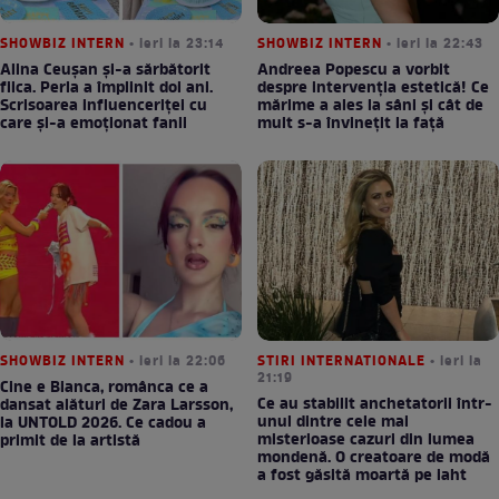
SHOWBIZ INTERN
• ieri la 23:14
SHOWBIZ INTERN
• ieri la 22:43
Alina Ceușan și-a sărbătorit
Andreea Popescu a vorbit
fiica. Perla a împlinit doi ani.
despre intervenția estetică! Ce
Scrisoarea influenceriței cu
mărime a ales la sâni și cât de
care și-a emoționat fanii
mult s-a învinețit la față
SHOWBIZ INTERN
• ieri la 22:06
STIRI INTERNATIONALE
• ieri la
21:19
Cine e Bianca, românca ce a
Ce au stabilit anchetatorii într-
dansat alături de Zara Larsson,
unul dintre cele mai
la UNTOLD 2026. Ce cadou a
misterioase cazuri din lumea
primit de la artistă
mondenă. O creatoare de modă
a fost găsită moartă pe iaht