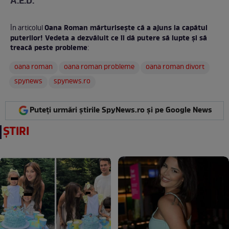
A.E.D.
Oana Roman mărturiseşte că a ajuns la capătul
În articolul
puterilor! Vedeta a dezvăluit ce îi dă putere să lupte şi să
treacă peste probleme
:
oana roman
oana roman probleme
oana roman divort
spynews
spynews.ro
Puteți urmări știrile SpyNews.ro și pe Google News
ȘTIRI