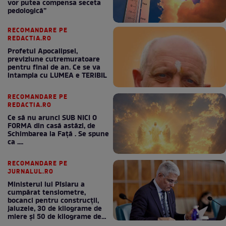
vor putea compensa seceta
pedologică”
RECOMANDARE PE
REDACTIA.RO
Profetul Apocalipsei,
previziune cutremuratoare
pentru final de an. Ce se va
intampla cu LUMEA e TERIBIL
RECOMANDARE PE
REDACTIA.RO
Ce să nu arunci SUB NICI O
FORMA din casă astăzi, de
Schimbarea la Față . Se spune
ca ....
RECOMANDARE PE
JURNALUL.RO
Ministerul lui Pîslaru a
cumpărat tensiometre,
bocanci pentru construcții,
jaluzele, 30 de kilograme de
miere și 50 de kilograme de
cafea