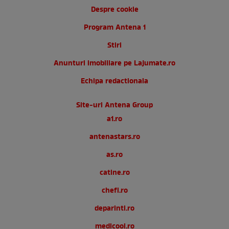
Despre cookie
Program Antena 1
Stiri
Anunturi imobiliare pe Lajumate.ro
Echipa redactionala
Site-uri Antena Group
a1.ro
antenastars.ro
as.ro
catine.ro
chefi.ro
deparinti.ro
medicool.ro