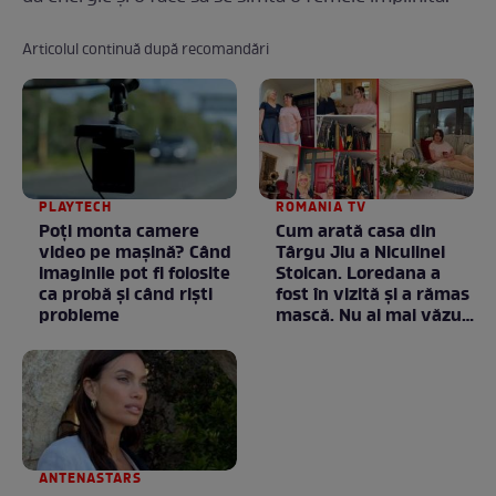
Articolul continuă după recomandări
PLAYTECH
ROMANIA TV
Poți monta camere
Cum arată casa din
video pe mașină? Când
Târgu Jiu a Niculinei
imaginile pot fi folosite
Stoican. Loredana a
ca probă și când riști
fost în vizită și a rămas
probleme
mască. Nu ai mai văzut
la nimeni așa ceva:
Fără cuvinte / VIDEO
ANTENASTARS