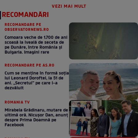
VEZI MAI MULT
RECOMANDĂRI
RECOMANDARE PE
OBSERVATORNEWS.RO
Comoara veche de 1.700 de ani
scoasă la iveală de seceta de
pe Dunăre, între România şi
Bulgaria. Imagini rare
RECOMANDARE PE AS.RO
Cum se menţine în formă soţia
lui Leonard Doroftei, la 51 de
ani. „Secretul” pe care l-a
dezvăluit
ROMANIA TV
Mirabela Grădinaru, mutare de
ultimă oră. Nicuşor Dan, anunţ
despre Prima Doamnă pe
Facebook