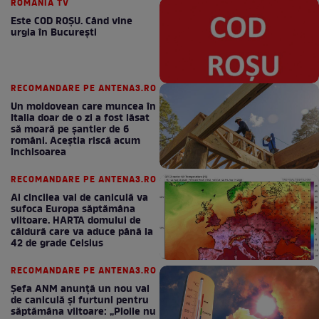
ROMANIA TV
Este COD ROŞU. Când vine
urgia în Bucureşti
RECOMANDARE PE ANTENA3.RO
Un moldovean care muncea în
Italia doar de o zi a fost lăsat
să moară pe şantier de 6
români. Aceștia riscă acum
închisoarea
RECOMANDARE PE ANTENA3.RO
Al cincilea val de caniculă va
sufoca Europa săptămâna
viitoare. HARTA domului de
căldură care va aduce până la
42 de grade Celsius
RECOMANDARE PE ANTENA3.RO
Șefa ANM anunță un nou val
de caniculă și furtuni pentru
săptămâna viitoare: „Ploile nu