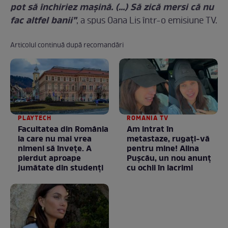
pot să închiriez maşină. (...) Să zică mersi că nu
fac altfel banii”
, a spus Oana Lis într-o emisiune TV.
Articolul continuă după recomandări
PLAYTECH
ROMANIA TV
Facultatea din România
Am intrat în
la care nu mai vrea
metastaze, rugaţi-vă
nimeni să înveţe. A
pentru mine! Alina
pierdut aproape
Puşcău, un nou anunţ
jumătate din studenţi
cu ochii în lacrimi