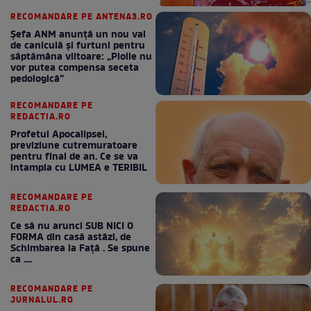
RECOMANDARE PE ANTENA3.RO
Șefa ANM anunță un nou val
de caniculă și furtuni pentru
săptămâna viitoare: „Ploile nu
vor putea compensa seceta
pedologică”
RECOMANDARE PE
REDACTIA.RO
Profetul Apocalipsei,
previziune cutremuratoare
pentru final de an. Ce se va
intampla cu LUMEA e TERIBIL
RECOMANDARE PE
REDACTIA.RO
Ce să nu arunci SUB NICI O
FORMA din casă astăzi, de
Schimbarea la Față . Se spune
ca ....
RECOMANDARE PE
JURNALUL.RO