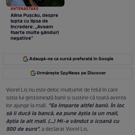
ANTENASTARS
Alina Pușcău, despre
lupta cu lipsa de
încredere: „Aveam
foarte multe gânduri
negative”
Adaugă-ne ca sursă preferată în Google
Urmărește SpyNews pe Discover
Viorel Lis nu este deloc mulțumit de felul în care
soția lui gestionează banii și susține că toată averea
”Ea împarte altfel banii. În loc
lor ajunge la mall.
să îi ducă la bancă, ea pune ăştia la un mall,
ăştia la alt mall. (...) Mi-a vândut o icoană cu
500 de euro”
, a declarat Viorel Lis.