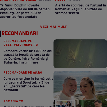
STIRI INTERNATIONALE
• la 16:26
METEO
• la 16:06
Taifunul Dolphin lovește
Alertă de cod roșu de furtuni în
Japonia! Sute de mii de oameni,
România! Regiunile vizate de
evacuați, iar peste 500 de
vremea severă
zboruri au fost anulate
VEZI MAI MULT
RECOMANDĂRI
RECOMANDARE PE
OBSERVATORNEWS.RO
Comoara veche de 1.700 de ani
scoasă la iveală de seceta de
pe Dunăre, între România şi
Bulgaria. Imagini rare
RECOMANDARE PE AS.RO
Cum se menţine în formă soţia
lui Leonard Doroftei, la 51 de
ani. „Secretul” pe care l-a
dezvăluit
ROMANIA TV