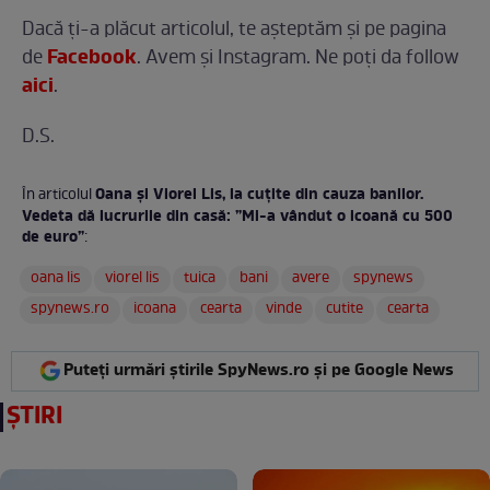
Dacă ți-a plăcut articolul, te așteptăm și pe pagina
Facebook
de
. Avem și Instagram. Ne poți da follow
aici
.
D.S.
Oana și Viorel Lis, la cuțite din cauza banilor.
În articolul
Vedeta dă lucrurile din casă: ”Mi-a vândut o icoană cu 500
de euro”
:
oana lis
viorel lis
tuica
bani
avere
spynews
spynews.ro
icoana
cearta
vinde
cutite
cearta
Puteți urmări știrile SpyNews.ro și pe Google News
ȘTIRI