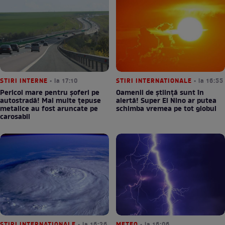
STIRI INTERNE
• la 17:10
STIRI INTERNATIONALE
• la 16:55
Pericol mare pentru șoferi pe
Oamenii de știință sunt în
autostradă! Mai multe țepuse
alertă! Super El Nino ar putea
metalice au fost aruncate pe
schimba vremea pe tot globul
carosabil