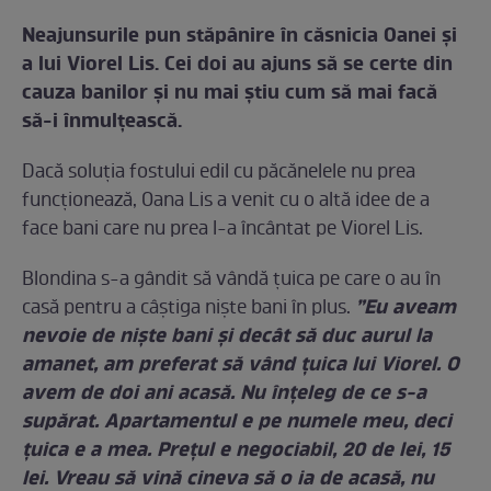
Neajunsurile pun stăpânire în căsnicia Oanei și
a lui Viorel Lis. Cei doi au ajuns să se certe din
cauza banilor și nu mai știu cum să mai facă
să-i înmulțească.
Dacă soluția fostului edil cu păcănelele nu prea
funcționează, Oana Lis a venit cu o altă idee de a
face bani care nu prea l-a încântat pe Viorel Lis.
Blondina s-a gândit să vândă țuica pe care o au în
”Eu aveam
casă pentru a câștiga niște bani în plus.
nevoie de nişte bani şi decât să duc aurul la
amanet, am preferat să vând ţuica lui Viorel. O
avem de doi ani acasă. Nu înţeleg de ce s-a
supărat. Apartamentul e pe numele meu, deci
ţuica e a mea. Preţul e negociabil, 20 de lei, 15
lei. Vreau să vină cineva să o ia de acasă, nu