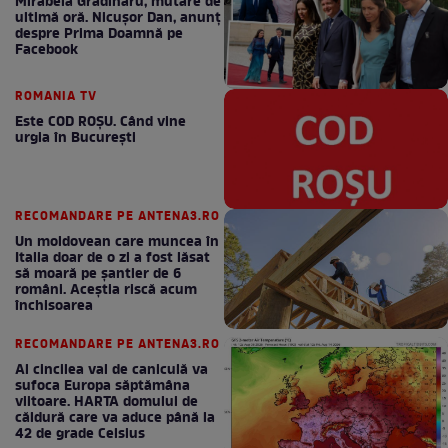
Mirabela Grădinaru, mutare de
ultimă oră. Nicuşor Dan, anunţ
despre Prima Doamnă pe
Facebook
ROMANIA TV
Este COD ROŞU. Când vine
urgia în Bucureşti
RECOMANDARE PE ANTENA3.RO
Un moldovean care muncea în
Italia doar de o zi a fost lăsat
să moară pe şantier de 6
români. Aceștia riscă acum
închisoarea
RECOMANDARE PE ANTENA3.RO
Al cincilea val de caniculă va
sufoca Europa săptămâna
viitoare. HARTA domului de
căldură care va aduce până la
42 de grade Celsius