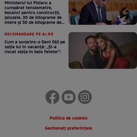
Ministerul lui Pîslaru a
cumpărat tensiometre,
bocanci pentru construcții,
jaluzele, 30 de kilograme de
miere și 50 de kilograme de
cafea
RECOMANDARE PE A1.RO
Cum a surprins-o Dani Oțil pe
soția lui în vacanță: „Și-a
riscat viața în baia fetelor”:
Politica de cookies
Gestionați preferințele