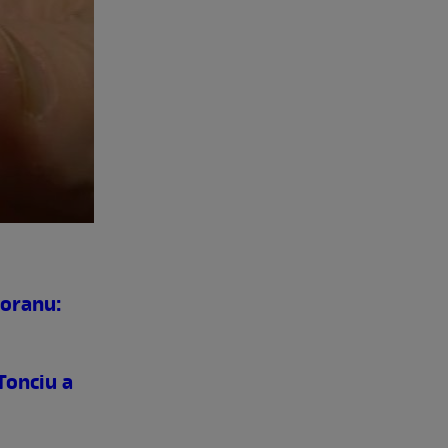
voranu:
Tonciu a