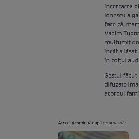
încercarea di
Ionescu a gă
face că, marţ
Vadim Tudor 
mulţumit doar
încât a lăsat
în colţul aud
Gestul făcut
difuzate ima
acordul famil
Articolul continuă după recomandări