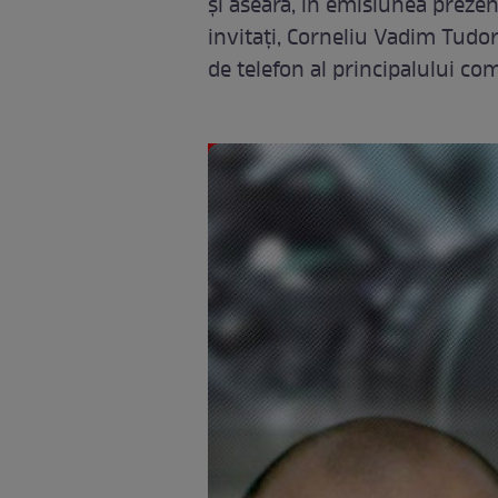
şi aseară, în emisiunea preze
invitaţi, Corneliu Vadim Tudor
de telefon al principalului co