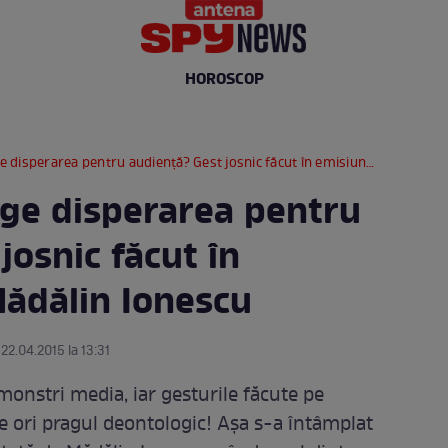
HOROSCOP
rarea pentru audienţă? Gest josnic făcut în emisiunea lui Mădălin Ionescu
ge disperarea pentru
josnic făcut în
Mădălin Ionescu
 22.04.2015 la 13:31
onstri media, iar gesturile făcute pe
 ori pragul deontologic! Aşa s-a întâmplat