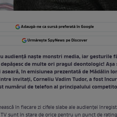
Adaugă-ne ca sursă preferată în Google
Urmărește SpyNews pe Discover
u audienţă naşte monstri media, iar gesturile f
 depăşesc de multe ori pragul deontologic! Aşa 
i aseară, în emisiunea prezentată de Mădălin Io
ntre invitaţi, Corneliu Vadim Tudor, a fost încur
st numărul de telefon al principalului competito
ească în fiecare zi cifele slabe ale audienţei înregist
 TV sunt în stare de orice pentru un punct de rating