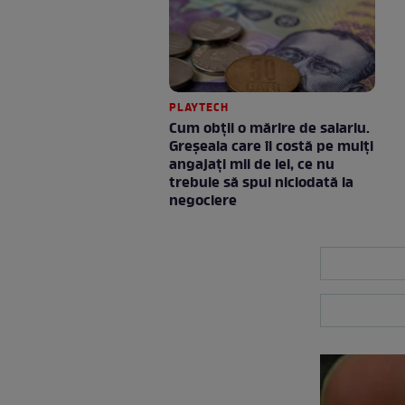
PLAYTECH
Cum obții o mărire de salariu.
Greșeala care îi costă pe mulți
angajați mii de lei, ce nu
trebuie să spui niciodată la
negociere