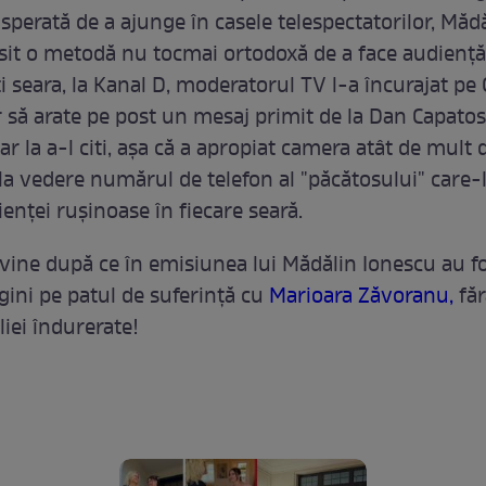
sperată de a ajunge în casele telespectatorilor, Măd
sit o metodă nu tocmai ortodoxă de a face audienţă
i seara, la Kanal D, moderatorul TV l-a încurajat pe
să arate pe post un mesaj primit de la Dan Capatos
 la a-l citi, aşa că a apropiat camera atât de mult 
 la vedere numărul de telefon al "păcătosului" care-l
ienţei ruşinoase în fiecare seară.
 vine după ce în emisiunea lui Mădălin Ionescu au f
gini pe patul de suferinţă cu
Marioara Zăvoranu,
făr
iei îndurerate!