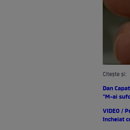
Citeşte şi:
Dan Capat
"M-ai sufo
VIDEO / P
încheiat 