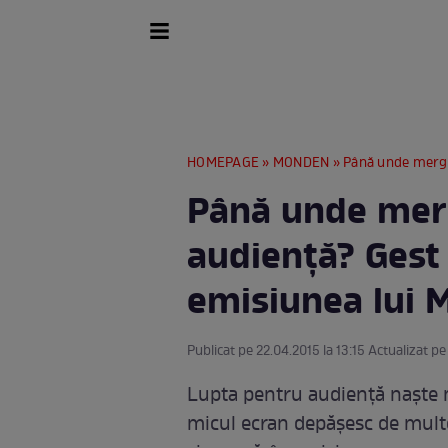
HOMEPAGE
»
MONDEN
» Până unde merge dispe
Până unde mer
audienţă? Gest 
emisiunea lui 
Publicat pe 22.04.2015 la 13:15 Actualizat pe
Lupta pentru audienţă naşte m
micul ecran depăşesc de multe