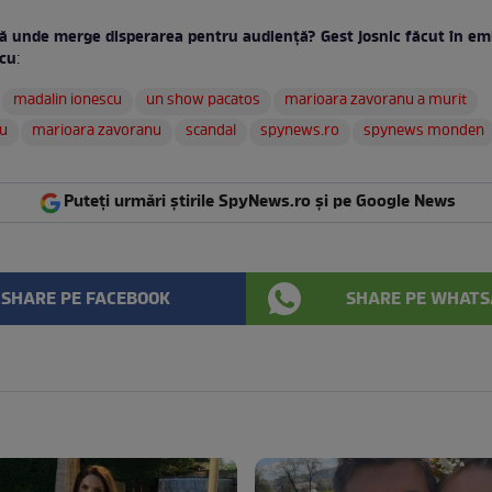
ă unde merge disperarea pentru audienţă? Gest josnic făcut în emi
scu
:
madalin ionescu
un show pacatos
marioara zavoranu a murit
u
marioara zavoranu
scandal
spynews.ro
spynews monden
Puteți urmări știrile SpyNews.ro și pe Google News
SHARE PE FACEBOOK
SHARE PE WHATS