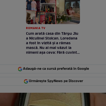
ROMANIA TV
Cum arată casa din Târgu Jiu
a Niculinei Stoican. Loredana
a fost în vizită și a rămas
mască. Nu ai mai văzut la
nimeni așa ceva: Fără cuvinte
/ VIDEO
Adaugă-ne ca sursă preferată în Google
Urmărește SpyNews pe Discover