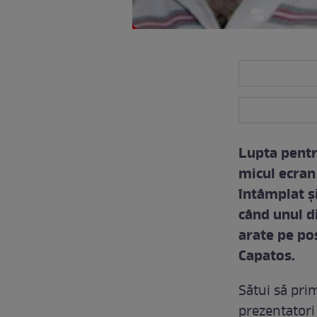
Lupta pentr
micul ecran
întâmplat ş
când unul di
arate pe po
Capatos.
Sătui să prim
prezentatori