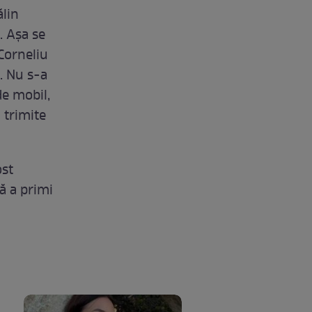
ălin
. Aşa se
 Corneliu
. Nu s-a
de mobil,
 trimite
ost
ă a primi