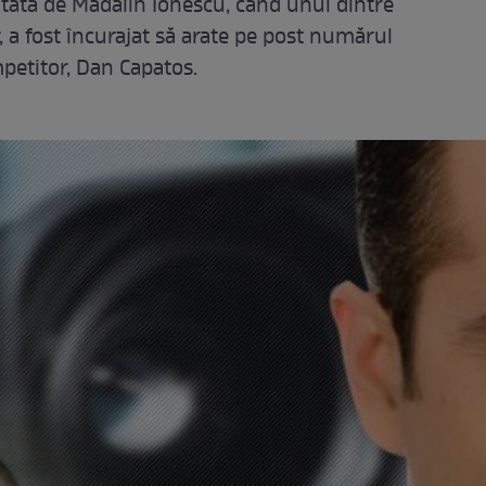
ntată de Mădălin Ionescu, când unul dintre
, a fost încurajat să arate pe post numărul
mpetitor, Dan Capatos.