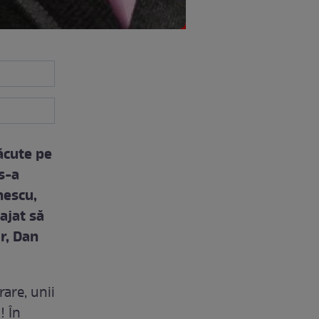
ăcute pe
s-a
nescu,
ajat să
r, Dan
rare, unii
! În