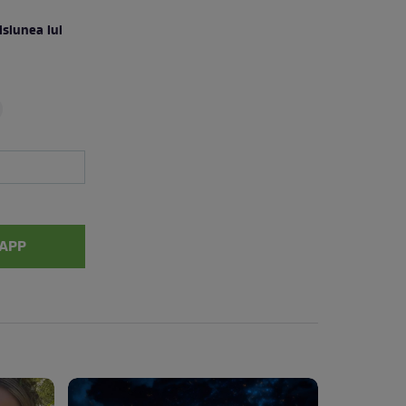
siunea lui
APP