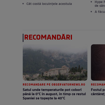
Hype F
Cât costă locuințele acestuia
de săn
A făc
RECOMANDĂRI
RECOMANDARE PE OBSERVATORNEWS.RO
RECOMAN
Satul unde temperaturile pot coborî
Fostul p
până la 0°C în august, în timp ce restul
cântăreţ
Spaniei se topește la 40°C