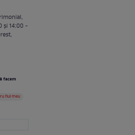
rimonial,
0 şi 14:00 -
rest,
"Să facem
ru fiul meu