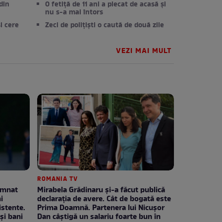
din
O fetiță de 11 ani a plecat de acasă și
nu s-a mai întors
i cere
Zeci de polițiști o caută de două zile
VEZI MAI MULT
ROMANIA TV
emnat
Mirabela Grădinaru și-a făcut publică
i
declarația de avere. Cât de bogată este
stente.
Prima Doamnă. Partenera lui Nicușor
și bani
Dan câștigă un salariu foarte bun în