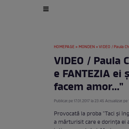
HOMEPAGE
»
MONDEN
» VIDEO / Paula Chiri
VIDEO / Paula C
e FANTEZIA ei ş
facem amor..."
Publicat pe 17.01.2017 la 23:45 Actualizat pe
Provocată la proba "Taci şi îng
a mărturisit care e dorinţa e