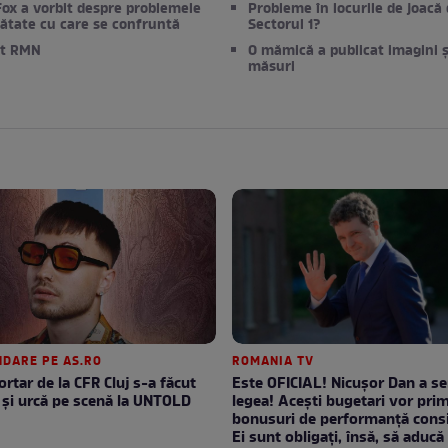
ox a vorbit despre problemele
Probleme în locurile de joacă 
ătate cu care se confruntă
Sectorul 1?
ut RMN
O mămică a publicat imagini ș
măsuri
DARE PE AS.RO
ROMANIA TV
ortar de la CFR Cluj s-a făcut
Este OFICIAL! Nicușor Dan a s
 şi urcă pe scenă la UNTOLD
legea! Acești bugetari vor prim
bonusuri de performanță consi
Ei sunt obligați, însă, să aducă 