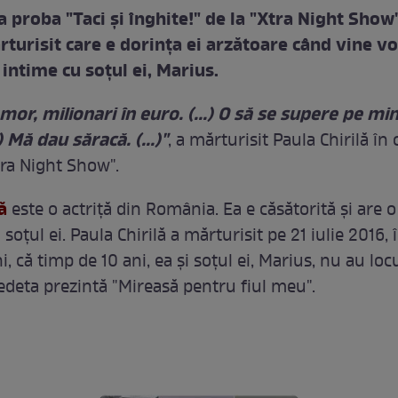
 proba "Taci şi înghite!" de la "Xtra Night Show
rturisit care e dorinţa ei arzătoare când vine v
ntime cu soţul ei, Marius.
or, milionari în euro. (...) O să se supere pe m
) Mă dau săracă. (...)"
, a mărturisit Paula Chirilă în
tra Night Show".
lă
este o actriţă din România. Ea e căsătorită şi are o 
oţul ei. Paula Chirilă a mărturisit pe 21 iulie 2016, 
, că timp de 10 ani, ea și soțul ei, Marius, nu au loc
deta prezintă "Mireasă pentru fiul meu".