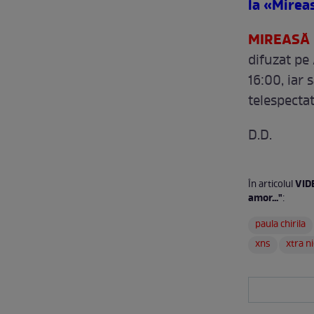
la «Mirea
MIREASĂ 
difuzat pe 
16:00, iar 
telespecta
D.D.
VIDE
În articolul
amor..."
:
paula chirila
xns
xtra n