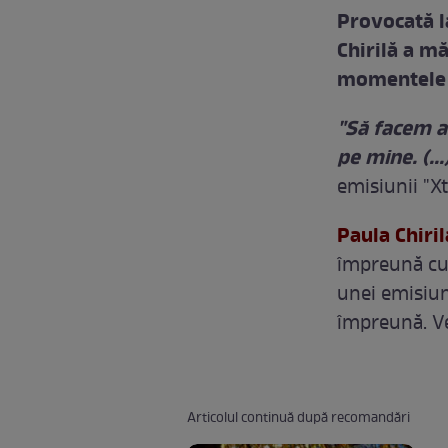
Provocată la
Chirilă a mă
momentele i
"Să facem am
pe mine. (...
emisiunii "X
Paula Chiri
împreună cu s
unei emisiuni
împreună. Ve
Articolul continuă după recomandări