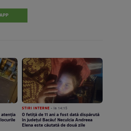
APP
STIRI INTERNE
• la 14:15
 atenția
O fetiță de 11 ani a fost dată dispărută
locurile
în județul Bacău! Neculcia Andreea
Elena este căutată de două zile