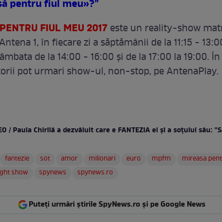
să pentru fiul meu»?"
PENTRU FIUL MEU 2017
este un reality-show mat
Antena 1, în fiecare zi a săptămânii de la 11:15 - 13:0
sâmbata de la 14:00 - 16:00 şi de la 17:00 la 19:00. În 
torii pot urmari show-ul, non-stop, pe AntenaPlay.
O / Paula Chirilă a dezvăluit care e FANTEZIA ei şi a soţului său: 
fantezie
sot
amor
milionari
euro
mpfm
mireasa pent
ight show
spynews
spynews.ro
Puteți urmări știrile SpyNews.ro și pe Google News