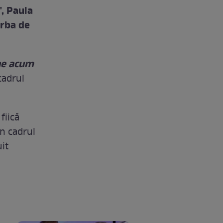
", Paula
orba de
ine acum
 cadrul
fiică
în cadrul
uit