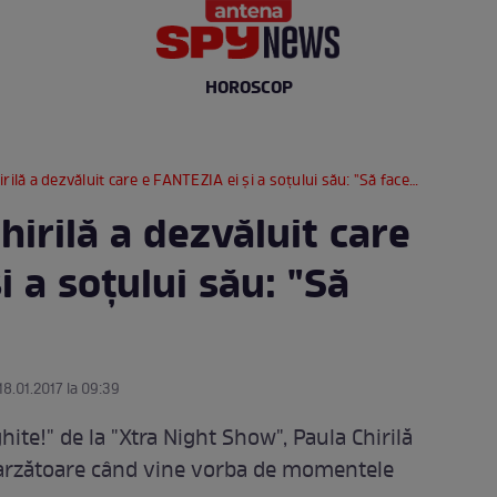
HOROSCOP
lă a dezvăluit care e FANTEZIA ei şi a soţului său: "Să facem amor..."
hirilă a dezvăluit care
i a soţului său: "Să
 18.01.2017 la 09:39
hite!" de la "Xtra Night Show", Paula Chirilă
i arzătoare când vine vorba de momentele