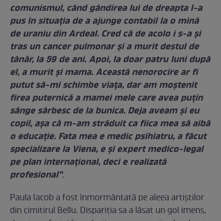
comunismul, când gândirea lui de dreapta l-a
pus în situația de a ajunge contabil la o mină
de uraniu din Ardeal. Cred că de acolo i s-a și
tras un cancer pulmonar și a murit destul de
tânăr, la 59 de ani. Apoi, la doar patru luni după
el, a murit și mama. Această nenorocire ar fi
putut să-mi schimbe viața, dar am moștenit
firea puternică a mamei mele care avea puțin
sânge sârbesc de la bunica. Deja aveam și eu
copil, așa că m-am străduit ca fiica mea să aibă
o educație. Fata mea e medic psihiatru, a făcut
specializare la Viena, e și expert medico-legal
pe plan internațional, deci e realizată
profesional”
.
Paula Iacob a fost înmormântată pe aleea artiştilor
din cimitirul Bellu. Dispariţia sa a lăsat un gol imens,