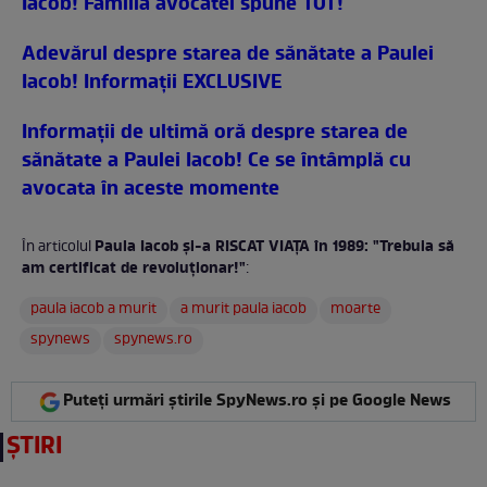
Iacob! Familia avocatei spune TOT!
Adevărul despre starea de sănătate a Paulei
Iacob! Informații EXCLUSIVE
Informaţii de ultimă oră despre starea de
sănătate a Paulei Iacob! Ce se întâmplă cu
avocata în aceste momente
Paula Iacob și-a RISCAT VIAŢA în 1989: "Trebuia să
În articolul
am certificat de revoluționar!"
:
paula iacob a murit
a murit paula iacob
moarte
spynews
spynews.ro
Puteți urmări știrile SpyNews.ro și pe Google News
ȘTIRI