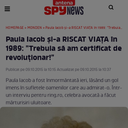
HOMEPAGE
»
MONDEN
» Paula Iacob și-a RISCAT VIAŢA în 1989: "Trebuia să am certificat de revoluționar!"
Paula Iacob și-a RISCAT VIAŢA în
1989: "Trebuia să am certificat de
revoluționar!"
Publicat pe 09.10.2015 la 10:15 Actualizat pe 09.10.2015 la 10:37
Paula Iacob a fost înmormântată ieri, lăsând un gol
imens în sufletele oamenilor care au admirat-o. Într-
un interviu pentru ring.ro, celebra avocată a făcut
mărturisiri uluitoare.