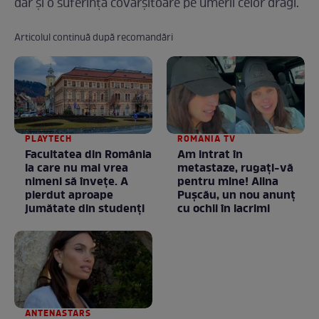
dar şi o suferinţă covârşitoare pe umerii celor dragi.
Articolul continuă după recomandări
PLAYTECH
ROMANIA TV
Facultatea din România
Am intrat în
la care nu mai vrea
metastaze, rugaţi-vă
nimeni să înveţe. A
pentru mine! Alina
pierdut aproape
Puşcău, un nou anunţ
jumătate din studenţi
cu ochii în lacrimi
ANTENASTARS