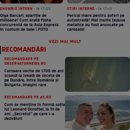
SHOWBIZ INTERN
• la 17:25
STIRI INTERNE
• la 17:10
Olga Barcari, apariție de
Pericol mare pentru șoferi pe
milioane! Cum arată fosta
autostradă! Mai multe țepuse
concurentă de la Asia Express
metalice au fost aruncate pe
în costum de baie | FOTO
carosabil
VEZI MAI MULT
RECOMANDĂRI
RECOMANDARE PE
OBSERVATORNEWS.RO
Comoara veche de 1.700 de ani
scoasă la iveală de seceta de
pe Dunăre, între România şi
Bulgaria. Imagini rare
RECOMANDARE PE AS.RO
Cum se menţine în formă soţia
lui Leonard Doroftei, la 51 de
ani. „Secretul” pe care l-a
dezvăluit