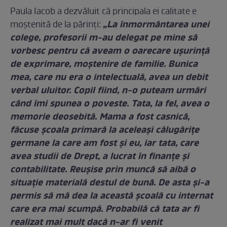
Paula Iacob a dezvăluit că principala ei calitate e
„La înmormântarea unei
moștenită de la părinți:
colege, profesorii m-au delegat pe mine să
vorbesc pentru că aveam o oarecare ușurință
de exprimare, moștenire de familie. Bunica
mea, care nu era o intelectuală, avea un debit
verbal uluitor. Copil fiind, n-o puteam urmări
când îmi spunea o poveste. Tata, la fel, avea o
memorie deosebită. Mama a fost casnică,
făcuse școala primară la aceleași călugărițe
germane la care am fost și eu, iar tata, care
avea studii de Drept, a lucrat în finanțe și
contabilitate. Reușise prin muncă să aibă o
situație materială destul de bună. De asta și-a
permis să mă dea la această școală cu internat
care era mai scumpă. Probabilă că tata ar fi
realizat mai mult dacă n-ar fi venit