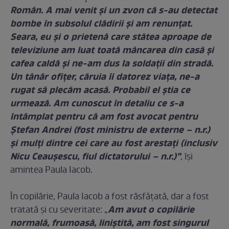
Român. A mai venit și un zvon că s-au detectat
bombe în subsolul clădirii și am renunțat.
Seara, eu și o prietenă care stătea aproape de
televiziune am luat toată mâncarea din casă și
cafea caldă și ne-am dus la soldații din stradă.
Un tânăr ofițer, căruia îi datorez viața, ne-a
rugat să plecăm acasă. Probabil el știa ce
urmează. Am cunoscut în detaliu ce s-a
întâmplat pentru că am fost avocat pentru
Ștefan Andrei (fost ministru de externe – n.r.)
și mulți dintre cei care au fost arestați (inclusiv
Nicu Ceaușescu, fiul dictatorului – n.r.)
”
, își
amintea Paula Iacob.
În copilărie, Paula Iacob a fost răsfățată, dar a fost
Am avut o copilărie
tratată şi cu severitate: „
normală, frumoasă, liniștită, am fost singurul