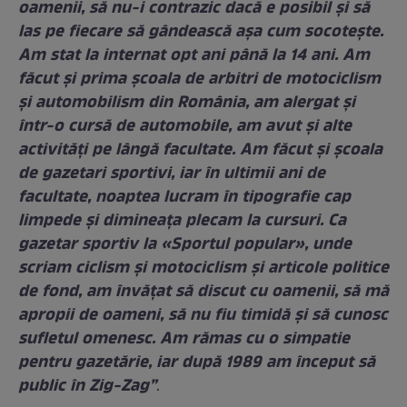
oamenii, să nu-i contrazic dacă e posibil și să
las pe fiecare să gândească așa cum socotește.
Am stat la internat opt ani până la 14 ani.
Am
făcut și prima școala de arbitri de motociclism
și automobilism din România, am alergat și
într-o cursă de automobile, am avut și alte
activități pe lângă facultate. Am făcut și școala
de gazetari sportivi, iar în ultimii ani de
facultate, noaptea lucram în tipografie cap
limpede și dimineața plecam la cursuri. Ca
gazetar sportiv la «Sportul popular», unde
scriam ciclism și motociclism și articole politice
de fond, am învățat să discut cu oamenii, să mă
apropii de oameni, să nu fiu timidă și să cunosc
sufletul omenesc. Am rămas cu o simpatie
pentru gazetărie, iar după 1989 am început să
public în Zig-Zag”
.