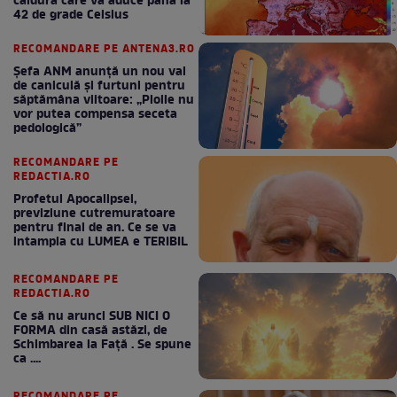
căldură care va aduce până la
42 de grade Celsius
RECOMANDARE PE ANTENA3.RO
Șefa ANM anunță un nou val
de caniculă și furtuni pentru
săptămâna viitoare: „Ploile nu
vor putea compensa seceta
pedologică”
RECOMANDARE PE
REDACTIA.RO
Profetul Apocalipsei,
previziune cutremuratoare
pentru final de an. Ce se va
intampla cu LUMEA e TERIBIL
RECOMANDARE PE
REDACTIA.RO
Ce să nu arunci SUB NICI O
FORMA din casă astăzi, de
Schimbarea la Față . Se spune
ca ....
RECOMANDARE PE