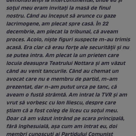
demonstranții la Intercontinental, unde eu și
soțul meu eram invitați la masă de finul
nostru. Când au început să arunce cu gaze
lacrimogene, am plecat spre casă. În 22
decembrie, am plecat la tribunal, că aveam
proces. Acolo, niște figuri suspecte m-au trimis
acasă. Era clar că erau forțe ale securității și nu
se putea intra. Am plecat la un prieten care
locuia deasupra Teatrului Nottara și am văzut
când au venit tancurile. Când au chemat un
avocat care nu e membru de partid, m-am
prezentat, dar n-am putut urca pe tanc, că
aveam o fustă strâmtă.
Am intrat la TVR și am
vrut să vorbesc cu Ion Iliescu, despre care
știam că a fost coleg de liceu cu soțul meu.
Doar că am văzut intrând pe scara principală,
fără înghesuială, așa cum am intrat eu, doi
membri cunoscuți ai Partidului Comunist