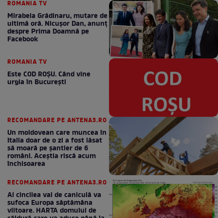
ROMANIA TV
Mirabela Grădinaru, mutare de
ultimă oră. Nicuşor Dan, anunţ
despre Prima Doamnă pe
Facebook
ROMANIA TV
Este COD ROŞU. Când vine
urgia în Bucureşti
RECOMANDARE PE ANTENA3.RO
Un moldovean care muncea în
Italia doar de o zi a fost lăsat
să moară pe şantier de 6
români. Aceștia riscă acum
închisoarea
RECOMANDARE PE ANTENA3.RO
Al cincilea val de caniculă va
sufoca Europa săptămâna
viitoare. HARTA domului de