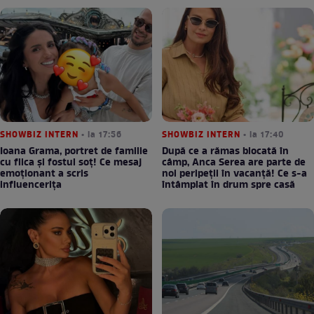
SHOWBIZ INTERN
• la 17:56
SHOWBIZ INTERN
• la 17:40
Ioana Grama, portret de familie
După ce a rămas blocată în
cu fiica și fostul soț! Ce mesaj
câmp, Anca Serea are parte de
emoționant a scris
noi peripeții în vacanță! Ce s-a
influencerița
întâmplat în drum spre casă