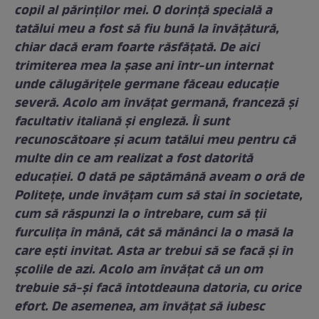
copil al părinților mei. O dorință specială a
tatălui meu a fost să fiu bună la învățătură,
chiar dacă eram foarte răsfățată. De aici
trimiterea mea la șase ani într-un internat
unde călugărițele germane făceau educație
severă. Acolo am învățat germană, franceză și
facultativ italiană și engleză. Îi sunt
recunoscătoare și acum tatălui meu pentru că
multe din ce am realizat a fost datorită
educației. O dată pe săptămână aveam o oră de
Politețe, unde învățam cum să stai în societate,
cum să răspunzi la o întrebare, cum să ții
furculița în mână, cât să mănânci la o masă la
care ești invitat. Asta ar trebui să se facă și în
școlile de azi. Acolo am învățat că un om
trebuie să-și facă întotdeauna datoria, cu orice
efort. De asemenea, am învățat să iubesc