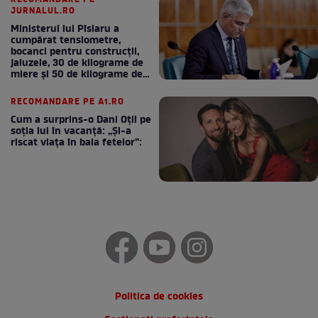
JURNALUL.RO
Ministerul lui Pîslaru a
cumpărat tensiometre,
bocanci pentru construcții,
jaluzele, 30 de kilograme de
miere și 50 de kilograme de
cafea
RECOMANDARE PE A1.RO
Cum a surprins-o Dani Oțil pe
soția lui în vacanță: „Și-a
riscat viața în baia fetelor”:
Politica de cookies