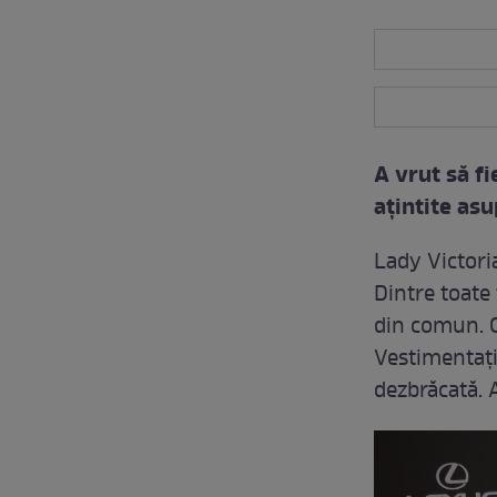
A vrut să fi
aţintite asu
Lady Victori
Dintre toate 
din comun. Cu
Vestimentaţi
dezbrăcată. 