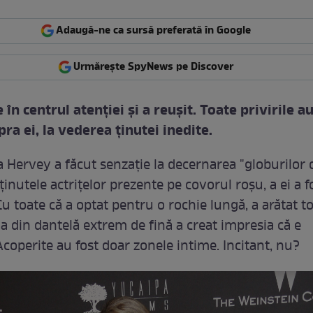
Adaugă-ne ca sursă preferată în Google
Urmărește SpyNews pe Discover
e în centrul atenţiei şi a reuşit. Toate privirile a
pra ei, la vederea ţinutei inedite.
a Hervey a făcut senzaţie la decernarea "globurilor d
ţinutele actriţelor prezente pe covorul roşu, a ei a fo
 toate că a optat pentru o rochie lungă, a arătat to
a din dantelă extrem de fină a creat impresia că e
Acoperite au fost doar zonele intime. Incitant, nu?