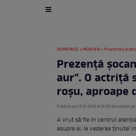
HOMEPAGE
»
MONDEN
» Prezenţă şocantă la "
Prezenţă şocant
aur". O actriţă 
roşu, aproape 
Publicat pe 13.01.2014 la 15:58 Actualizat pe 
A vrut să fie în centrul atenţiei
asupra ei, la vederea ţinutei i