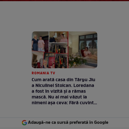
ROMANIA TV
Cum arată casa din Târgu Jiu
a Niculinei Stoican. Loredana
a fost în vizită și a rămas
mască. Nu ai mai văzut la
nimeni așa ceva: Fără cuvinte
/ VIDEO
Adaugă-ne ca sursă preferată în Google