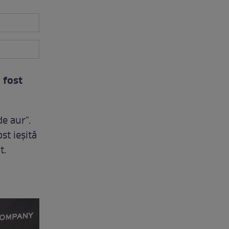
u fost
e aur".
st ieşită
t.