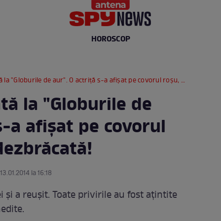
HOROSCOP
Globurile de aur". O actriţă s-a afişat pe covorul roşu, aproape dezbrăcată!
ă la "Globurile de
s-a afişat pe covorul
dezbrăcată!
13.01.2014 la 16:18
 şi a reuşit. Toate privirile au fost aţintite
nedite.