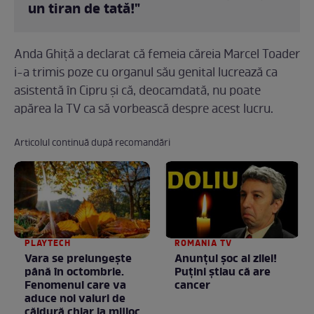
un tiran de tată!"
Anda Ghiţă a declarat că femeia căreia Marcel Toader
i-a trimis poze cu organul său genital lucrează ca
asistentă în Cipru şi că, deocamdată, nu poate
apărea la TV ca să vorbească despre acest lucru.
Articolul continuă după recomandări
PLAYTECH
ROMANIA TV
Vara se prelungeşte
Anunţul şoc al zilei!
până în octombrie.
Puţini ştiau că are
Fenomenul care va
cancer
aduce noi valuri de
căldură chiar la mijlocul