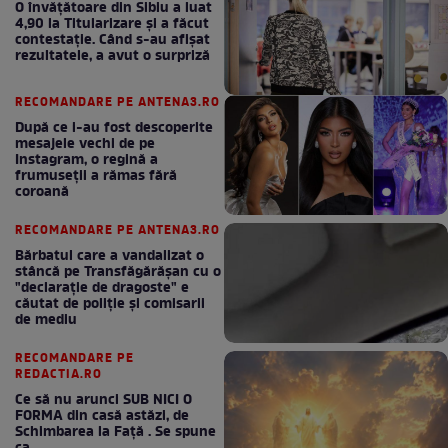
O învățătoare din Sibiu a luat
4,90 la Titularizare și a făcut
contestație. Când s-au afișat
rezultatele, a avut o surpriză
RECOMANDARE PE ANTENA3.RO
După ce i-au fost descoperite
mesajele vechi de pe
Instagram, o regină a
frumuseții a rămas fără
coroană
RECOMANDARE PE ANTENA3.RO
Bărbatul care a vandalizat o
stâncă pe Transfăgărășan cu o
"declaraţie de dragoste" e
căutat de poliție și comisarii
de mediu
RECOMANDARE PE
REDACTIA.RO
Ce să nu arunci SUB NICI O
FORMA din casă astăzi, de
Schimbarea la Față . Se spune