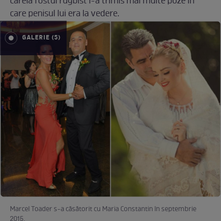
căreia fostul rugbist i-a trimis mai multe poze în
care penisul lui era la vedere.
GALERIE (5)
Marcel Toader s-a căsătorit cu Maria Constantin în septembrie
2015.