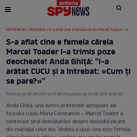
HOMEPAGE
»
MONDEN
» S-a aflat cine e femeia căreia Marcel Toader i-a trimis poze deocheate! Anda Ghiţă: "I-a arătat CUCU şi a întrebat: «Cum ţi se pare?»"
S-a aflat cine e femeia căreia
Marcel Toader i-a trimis poze
deocheate! Anda Ghiţă: "I-a
arătat CUCU şi a întrebat: «Cum ţi
se pare?»"
Publicat pe 29.08.2017 la 23:40 Actualizat pe 30.08.2017 la 02:46
Anda Ghiţă, una dintre prietenele apropiate ale
fostului cuplu Maria Constantin – Marcel Toader a
continuat şirul dezvăluirilor despre episodul picant
din mariajul celor doi. Vedeta a spus cine este femeia