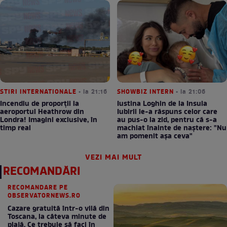
STIRI INTERNATIONALE
• la 21:16
SHOWBIZ INTERN
• la 21:06
Incendiu de proporții la
Iustina Loghin de la Insula
aeroportul Heathrow din
Iubirii le-a răspuns celor care
Londra! Imagini exclusive, în
au pus-o la zid, pentru că s-a
timp real
machiat înainte de naștere: "Nu
am pomenit așa ceva"
VEZI MAI MULT
RECOMANDĂRI
RECOMANDARE PE
OBSERVATORNEWS.RO
Cazare gratuită într-o vilă din
Toscana, la câteva minute de
plajă. Ce trebuie să faci în