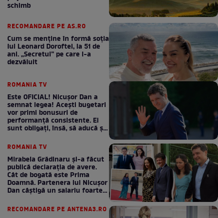
schimb
RECOMANDARE PE AS.RO
Cum se menţine în formă soţia
lui Leonard Doroftei, la 51 de
ani. „Secretul” pe care l-a
dezvăluit
ROMANIA TV
Este OFICIAL! Nicușor Dan a
semnat legea! Acești bugetari
vor primi bonusuri de
performanță consistente. Ei
sunt obligați, însă, să aducă și
bani la bugetul de stat
ROMANIA TV
Mirabela Grădinaru și-a făcut
publică declarația de avere.
Cât de bogată este Prima
Doamnă. Partenera lui Nicușor
Dan câștigă un salariu foarte
bun în fiecare lună!
RECOMANDARE PE ANTENA3.RO