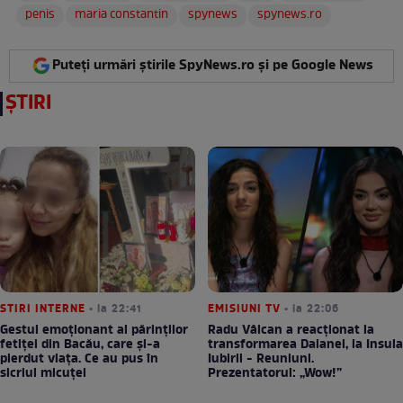
penis
maria constantin
spynews
spynews.ro
Puteți urmări știrile SpyNews.ro și pe Google News
ȘTIRI
STIRI INTERNE
• la 22:41
EMISIUNI TV
• la 22:06
Gestul emoționant al părinților
Radu Vâlcan a reacționat la
fetiței din Bacău, care și-a
transformarea Daianei, la Insula
pierdut viața. Ce au pus în
Iubirii - Reuniuni.
sicriul micuței
Prezentatorul: „Wow!”