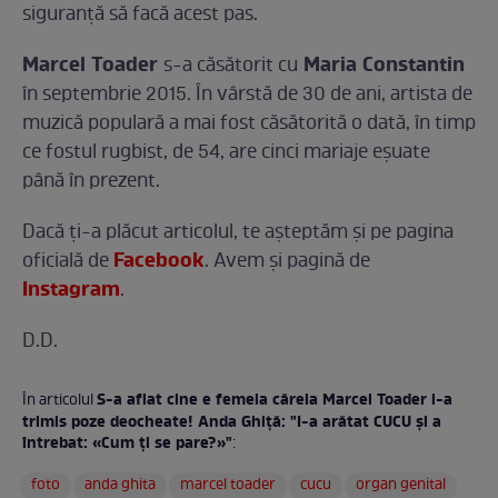
siguranţă să facă acest pas.
Marcel Toader
Maria Constantin
s-a căsătorit cu
în septembrie 2015. În vârstă de 30 de ani, artista de
muzică populară a mai fost căsătorită o dată, în timp
ce fostul rugbist, de 54, are cinci mariaje eşuate
până în prezent.
Dacă ți-a plăcut articolul, te așteptăm și pe pagina
Facebook
oficială de
. Avem şi pagină de
Instagram
.
D.D.
S-a aflat cine e femeia căreia Marcel Toader i-a
În articolul
trimis poze deocheate! Anda Ghiţă: "I-a arătat CUCU şi a
întrebat: «Cum ţi se pare?»"
:
foto
anda ghita
marcel toader
cucu
organ genital