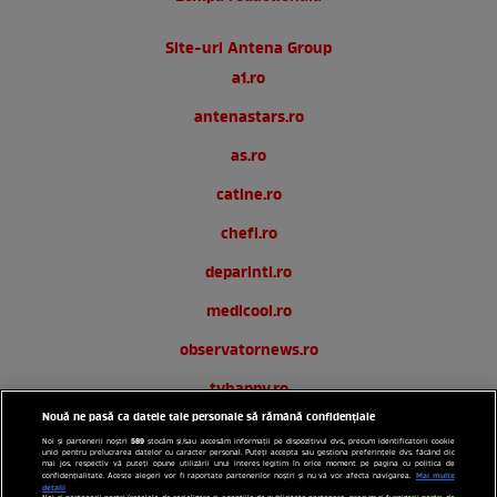
Site-uri Antena Group
a1.ro
antenastars.ro
as.ro
catine.ro
chefi.ro
deparinti.ro
medicool.ro
observatornews.ro
tvhappy.ro
Nouă ne pasă ca datele tale personale să rămână confidențiale
useit.ro
589
Noi și partenerii noștri
stocăm și/sau accesăm informații pe dispozitivul dvs., precum identificatorii cookie
unici pentru prelucrarea datelor cu caracter personal. Puteți accepta sau gestiona preferințele dvs. făcând clic
zutv.ro
mai jos, respectiv vă puteți opune utilizării unui interes legitim în orice moment pe pagina cu politica de
Mai multe
confidențialitate. Aceste alegeri vor fi raportate partenerilor noștri și nu vă vor afecta navigarea.
detalii