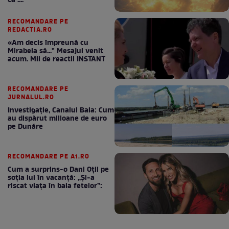
ca ....
RECOMANDARE PE
REDACTIA.RO
«Am decis împreună cu
Mirabela să..." Mesajul venit
acum. Mii de reactii INSTANT
RECOMANDARE PE
JURNALUL.RO
Investigație, Canalul Bala: Cum
au dispărut milioane de euro
pe Dunăre
RECOMANDARE PE A1.RO
Cum a surprins-o Dani Oțil pe
soția lui în vacanță: „Și-a
riscat viața în baia fetelor”: