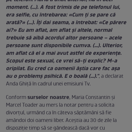
moment. (...). A fost trimis de pe telefonul lui,
era selfie, cu întrebarea: «Cum ţi se pare că
arată?» (...). Îţi dai seama, a întrebat: «Ce părere
ai?» Eu am aflat, am aflat şi altele, normal
trebuie să aibă acordul altor persoane – acele
persoane sunt disponibile cumva. (...). Ulterior,
am aflat că el a mai avut astfel de experienţe.
Scopul este sexual, ce vrei să-ți explic? M-a
oripilat. Eu cred ca oamenii ăștia care fac așa
au o problemș psihică. E o boală (...)."
, a declarat
Anda Ghiţă în cadrul unei emisiuni Tv.
surselor noastre
Conform
, Maria Constantin şi
Marcel Toader au mers la notar pentru a solicita
divorţul, urmând ca în câteva săptămâni să fie
amândoi doi oameni liber. Aceştia au 30 de zile la
dispoziţie timp să se gândească dacă vor cu