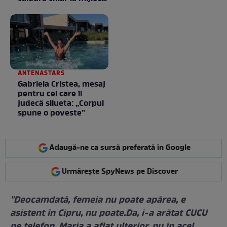
toamnei
ANTENASTARS
Gabriela Cristea, mesaj
pentru cei care îi
judecă silueta: „Corpul
spune o poveste”
Adaugă-ne ca sursă preferată în Google
Urmărește SpyNews pe Discover
"Deocamdată, femeia nu poate apărea, e
asistent în Cipru, nu poate.Da, i-a arătat CUCU
pe telefon. Maria a aflat ulterior, nu în acel