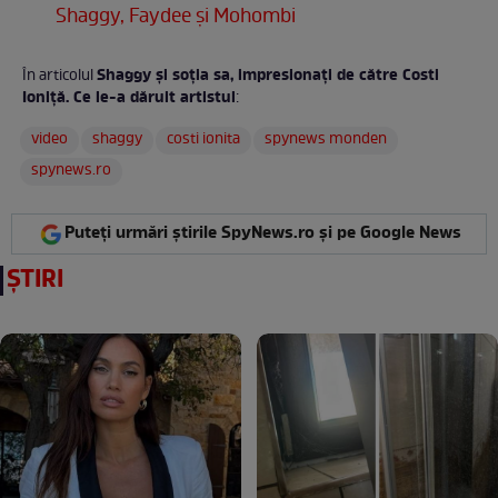
Shaggy, Faydee şi Mohombi
Shaggy și soția sa, impresionați de către Costi
În articolul
Ioniță. Ce le-a dăruit artistul
:
video
shaggy
costi ionita
spynews monden
spynews.ro
Puteți urmări știrile SpyNews.ro și pe Google News
ȘTIRI