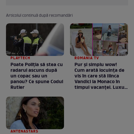
Articolul continuă după recomandări
PLAYTECH
ROMANIA TV
Poate Poliția să stea cu
Pur și simplu wow!
radarul ascuns după
Cum arată locuința de
un copac sau un
vis în care stă Ilinca
panou? Ce spune Codul
Vandici la Monaco în
Rutier
timpul vacanței. Luxul
e în starea lui pură.
Totul arată ca în filme!
/ GALERIE FOTO
ANTENASTARS