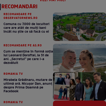
VEZI MAI MULT
RECOMANDĂRI
RECOMANDARE PE
OBSERVATORNEWS.RO
Comuna cu 7.000 de locuitori
care are atât de mulți bani
încât nu știe ce să facă cu ei
RECOMANDARE PE AS.RO
Cum se menţine în formă soţia
lui Leonard Doroftei, la 51 de
ani. „Secretul” pe care l-a
dezvăluit
ROMANIA TV
Mirabela Grădinaru, mutare de
ultimă oră. Nicuşor Dan, anunţ
despre Prima Doamnă pe
Facebook
ROMANIA TV