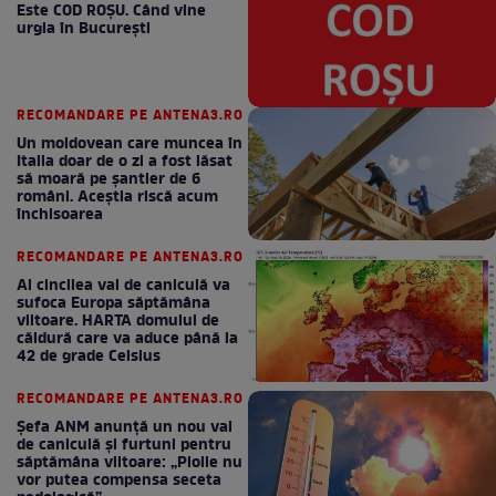
Este COD ROŞU. Când vine
urgia în Bucureşti
RECOMANDARE PE ANTENA3.RO
Un moldovean care muncea în
Italia doar de o zi a fost lăsat
să moară pe şantier de 6
români. Aceștia riscă acum
închisoarea
RECOMANDARE PE ANTENA3.RO
Al cincilea val de caniculă va
sufoca Europa săptămâna
viitoare. HARTA domului de
căldură care va aduce până la
42 de grade Celsius
RECOMANDARE PE ANTENA3.RO
Șefa ANM anunță un nou val
de caniculă și furtuni pentru
săptămâna viitoare: „Ploile nu
vor putea compensa seceta