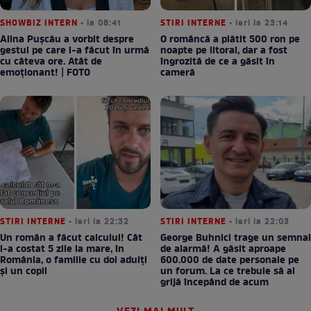
SHOWBIZ INTERN
• la 08:41
STIRI INTERNE
• ieri la 23:14
Alina Pușcău a vorbit despre
O româncă a plătit 500 ron pe
gestul pe care l-a făcut în urmă
noapte pe litoral, dar a fost
cu câteva ore. Atât de
îngrozită de ce a găsit în
emoționant! | FOTO
cameră
STIRI INTERNE
• ieri la 22:32
STIRI INTERNE
• ieri la 22:03
Un român a făcut calculul! Cât
George Buhnici trage un semnal
l-a costat 5 zile la mare, în
de alarmă! A găsit aproape
România, o familie cu doi adulți
600.000 de date personale pe
și un copil
un forum. La ce trebuie să ai
grijă începând de acum