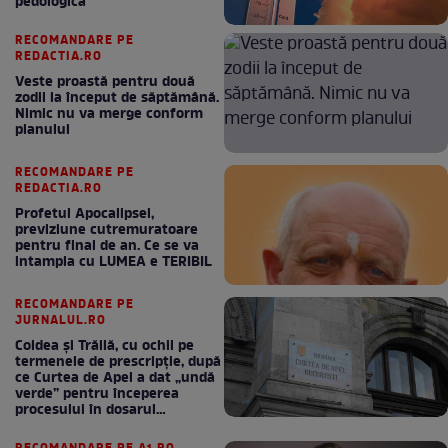
pedologică”
RECOMANDARE PE
REDACTIA.RO
Veste proastă pentru două
zodii la început de săptămână.
Nimic nu va merge conform
planului
RECOMANDARE PE
REDACTIA.RO
Profetul Apocalipsei,
previziune cutremuratoare
pentru final de an. Ce se va
intampla cu LUMEA e TERIBIL
RECOMANDARE PE
JURNALUL.RO
Coldea și Trăilă, cu ochii pe
termenele de prescripție, după
ce Curtea de Apel a dat „undă
verde” pentru începerea
procesului în dosarul
„Generalilor”