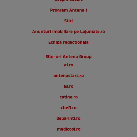
Program Antena 1
Stiri
Anunturi imobiliare pe Lajumate.ro
Echipa redactionala
Site-uri Antena Group
a1.ro
antenastars.ro
as.ro
catine.ro
chefi.ro
deparinti.ro
medicool.ro