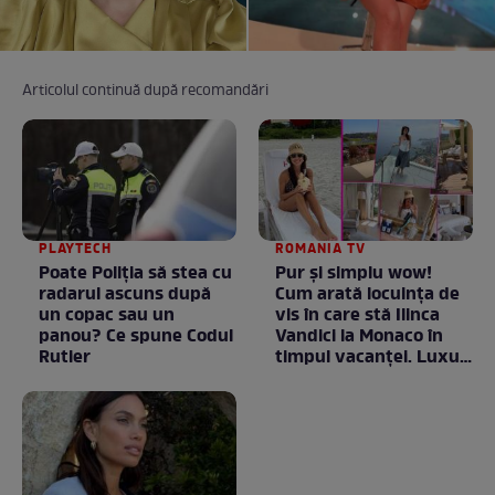
Articolul continuă după recomandări
PLAYTECH
ROMANIA TV
Poate Poliția să stea cu
Pur și simplu wow!
radarul ascuns după
Cum arată locuința de
un copac sau un
vis în care stă Ilinca
panou? Ce spune Codul
Vandici la Monaco în
Rutier
timpul vacanței. Luxul
e în starea lui pură.
Totul arată ca în filme!
/ GALERIE FOTO