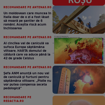
RECOMANDARE PE ANTENA3.RO
Un moldovean care muncea în
Italia doar de o zi a fost lăsat
să moară pe şantier de 6
români. Aceștia riscă acum
închisoarea
RECOMANDARE PE ANTENA3.RO
Al cincilea val de caniculă va
sufoca Europa săptămâna
viitoare. HARTA domului de
căldură care va aduce până la
42 de grade Celsius
RECOMANDARE PE ANTENA3.RO
Șefa ANM anunță un nou val
de caniculă și furtuni pentru
săptămâna viitoare: „Ploile nu
vor putea compensa seceta
pedologică”
RECOMANDARE PE
REDACTIA.RO