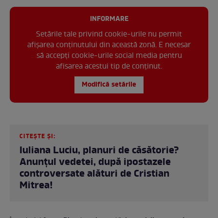
INFORMARE
Setările tale privind cookie-urile nu permit
afișarea conținutului din această zonă. E necesar
să accepți cookie-urile social media pentru
afisarea acestui tip de conținut.
Modifică setările
CITEȘTE ȘI:
Iuliana Luciu, planuri de căsătorie?
Anunțul vedetei, după ipostazele
controversate alături de Cristian
Mitrea!