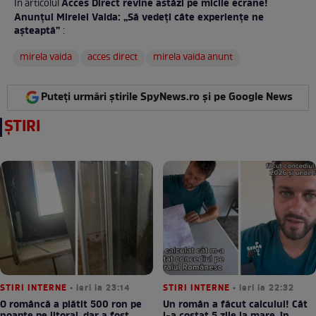
Acces Direct revine astăzi pe micile ecrane!
În articolul
Anunțul Mirelei Vaida: „Să vedeți câte experiențe ne
așteaptă”
:
mirela vaida
acces direct
mirela vaida anunt
Puteți urmări știrile SpyNews.ro și pe Google News
ȘTIRI
STIRI INTERNE
• ieri la 23:14
STIRI INTERNE
• ieri la 22:32
O româncă a plătit 500 ron pe
Un român a făcut calculul! Cât