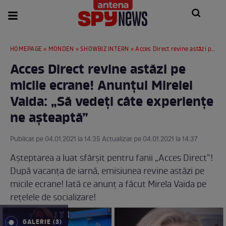
HOMEPAGE
»
MONDEN
»
SHOWBIZ INTERN
» Acces Direct revine astăzi pe micile ecrane! Anunțul Mirelei Vaida: „Să vedeți câte experiențe ne așteaptă”
Acces Direct revine astăzi pe
micile ecrane! Anunțul Mirelei
Vaida: „Să vedeți câte experiențe
ne așteaptă”
Publicat pe 04.01.2021 la 14:35 Actualizat pe 04.01.2021 la 14:37
Așteptarea a luat sfârșit pentru fanii „Acces Direct”!
După vacanța de iarnă, emisiunea revine astăzi pe
micile ecrane! Iată ce anunț a făcut Mirela Vaida pe
rețelele de socializare!
GALERIE (3)