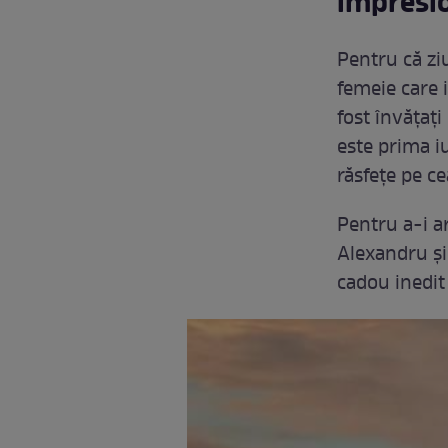
impresio
Pentru că zi
femeie care i
fost învățați
este prima i
răsfețe pe ce
Pentru a-i ar
Alexandru și
cadou inedit