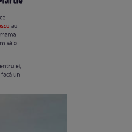
Martie
ice
escu
au
um mama
um să o
entru ei,
i facă un