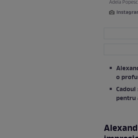
Adela Popescu
Instagr
Alexand
o profu
Cadoul 
pentru 
Alexandr