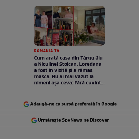
ROMANIA TV
Cum arată casa din Târgu Jiu
a Niculinei Stoican. Loredana
a fost în vizită și a rămas
mască. Nu ai mai văzut la
nimeni așa ceva: Fără cuvinte
/ VIDEO
Adaugă-ne ca sursă preferată în Google
Urmărește SpyNews pe Discover