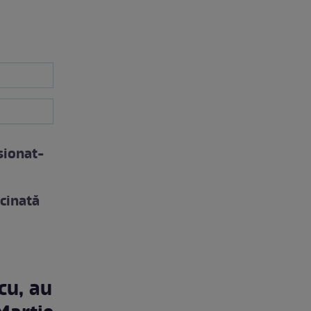
sionat-
cinată
cu, au