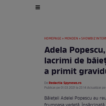
HOMEPAGE
»
MONDEN
»
SHOWBIZ INTER
Adela Popescu,
lacrimi de băieț
a primit gravid
Redactia Spynews.ro
De
.
Publicat pe 01.03.2021 la 23:14 Actualizat pe
Băiețeii Adelei Popescu au reu
frumoasa vedetă. Însărcinată 