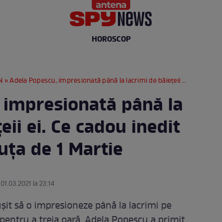
HOROSCOP
N
» Adela Popescu, impresionată până la lacrimi de băiețeii ei. Ce cadou inedit a primit graviduța de 1 Martie
 impresionată până la
eii ei. Ce cadou inedit
uța de 1 Martie
 01.03.2021 la 23:14
șit să o impresioneze până la lacrimi pe
pentru a treia oară, Adela Popescu a primit