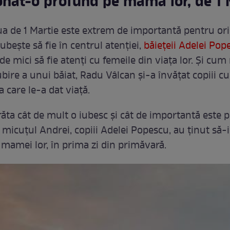
nat-o profund pe mama lor, de 1 
ua de 1 Martie este extrem de importantă pentru or
ubește să fie în centrul atenției,
băiețeii Adelei Pop
 de mici să fie atenți cu femeile din viața lor. Și c
ubire a unui băiat, Radu Vâlcan și-a învățat copiii c
a care le-a dat viață.
ăta cât de mult o iubesc și cât de importantă este p
 micuțul Andrei, copiii Adelei Popescu, au ținut să-
 mamei lor, în prima zi din primăvară.