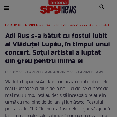
HOMEPAGE
»
MONDEN
»
SHOWBIZ INTERN
» Adi Rus s-a bătut cu fostul iubit al Vlăduței Lupău, în timpul unui concert. Soțul artistei a luptat din greu pentru inima ei
Adi Rus s-a bătut cu fostul iubit
al Vlăduței Lupău, în timpul unui
concert. Soțul artistei a luptat
din greu pentru inima ei
Publicat pe 12.04.2021 la 23:36 Actualizat pe 12.04.2021 la 23:39
Vlăduța Lupău și Adi Rus formează unul dintre cele
mai frumoase cupluri de la noi. Cei doi se cunosc de
mai mult timp, însă au decis să înceapă o relație în
urmă cu mai bine de doi ani și jumătate. Fostului
portar al lui CFR Cluj nu i-a fost deloc ușor să ajungă
la inima actualei sale soții, iar în urmă cu ceva timp