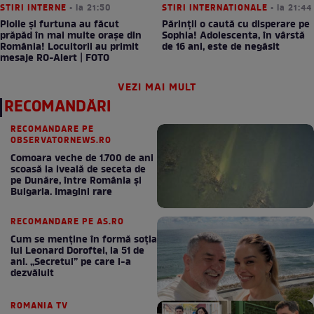
STIRI INTERNE
• la 21:50
STIRI INTERNATIONALE
• la 21:44
Ploile și furtuna au făcut
Părinții o caută cu disperare pe
prăpăd în mai multe orașe din
Sophia! Adolescenta, în vârstă
România! Locuitorii au primit
de 16 ani, este de negăsit
mesaje RO-Alert | FOTO
VEZI MAI MULT
RECOMANDĂRI
RECOMANDARE PE
OBSERVATORNEWS.RO
Comoara veche de 1.700 de ani
scoasă la iveală de seceta de
pe Dunăre, între România şi
Bulgaria. Imagini rare
RECOMANDARE PE AS.RO
Cum se menţine în formă soţia
lui Leonard Doroftei, la 51 de
ani. „Secretul” pe care l-a
dezvăluit
ROMANIA TV