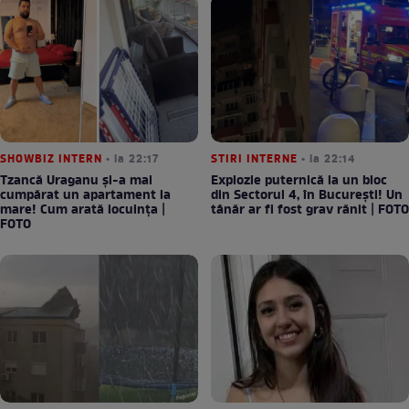
SHOWBIZ INTERN
• la 22:17
STIRI INTERNE
• la 22:14
Tzancă Uraganu și-a mai
Explozie puternică la un bloc
cumpărat un apartament la
din Sectorul 4, în București! Un
mare! Cum arată locuința |
tânăr ar fi fost grav rănit | FOTO
FOTO