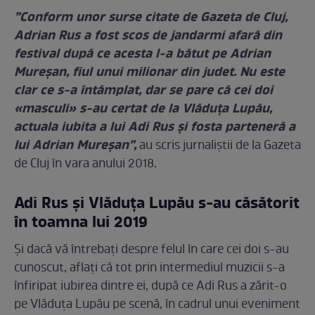
”Conform unor surse citate de Gazeta de Cluj,
Adrian Rus a fost scos de jandarmi afară din
festival după ce acesta l-a bătut pe Adrian
Mureșan, fiul unui milionar din judet. Nu este
clar ce s-a întâmplat, dar se pare că cei doi
«masculi» s-au certat de la Vlăduța Lupău,
actuala iubita a lui Adi Rus și fosta parteneră a
lui Adrian Mureșan”,
au scris jurnaliștii de la Gazeta
de Cluj în vara anului 2018.
Adi Rus și Vlăduța Lupău s-au căsătorit
în toamna lui 2019
Și dacă vă întrebați despre felul în care cei doi s-au
cunoscut, aflați că tot prin intermediul muzicii s-a
înfiripat iubirea dintre ei, după ce Adi Rus a zărit-o
pe Vlăduța Lupău pe scenă, în cadrul unui eveniment