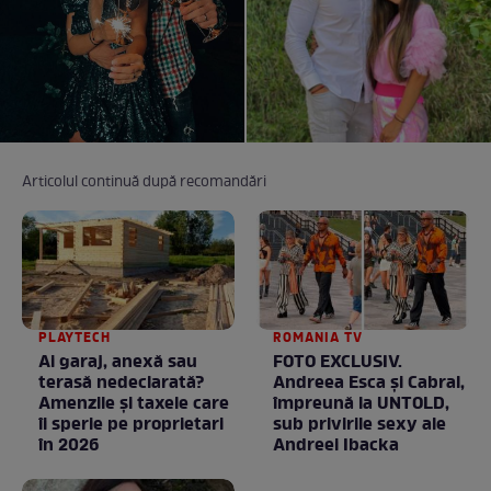
Articolul continuă după recomandări
PLAYTECH
ROMANIA TV
Ai garaj, anexă sau
FOTO EXCLUSIV.
terasă nedeclarată?
Andreea Esca şi Cabral,
Amenzile și taxele care
împreună la UNTOLD,
îi sperie pe proprietari
sub privirile sexy ale
în 2026
Andreei Ibacka