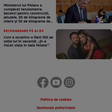
Ministerul lui Pîslaru a
cumpărat tensiometre,
bocanci pentru construcții,
jaluzele, 30 de kilograme de
miere și 50 de kilograme de
cafea
RECOMANDARE PE A1.RO
Cum a surprins-o Dani Oțil pe
soția lui în vacanță: „Și-a
riscat viața în baia fetelor”:
Politica de cookies
Gestionați preferințele