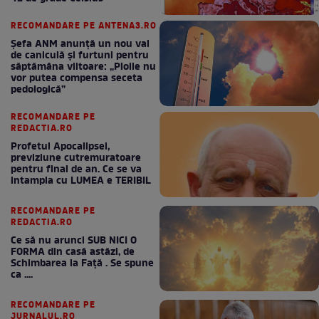
RECOMANDARE PE ANTENA3.RO
Șefa ANM anunță un nou val
de caniculă și furtuni pentru
săptămâna viitoare: „Ploile nu
vor putea compensa seceta
pedologică”
RECOMANDARE PE
REDACTIA.RO
Profetul Apocalipsei,
previziune cutremuratoare
pentru final de an. Ce se va
intampla cu LUMEA e TERIBIL
RECOMANDARE PE
REDACTIA.RO
Ce să nu arunci SUB NICI O
FORMA din casă astăzi, de
Schimbarea la Față . Se spune
ca ....
RECOMANDARE PE
JURNALUL.RO