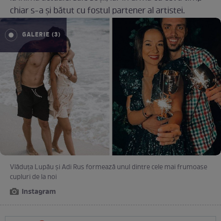
chiar s-a și bătut cu fostul partener al artistei.
GALERIE (3)
Vlăduța Lupău și Adi Rus formează unul dintre cele mai frumoase
cupluri de la noi
Instagram