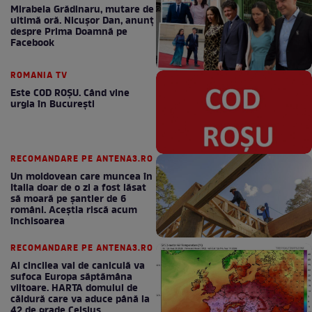
Mirabela Grădinaru, mutare de
ultimă oră. Nicuşor Dan, anunţ
despre Prima Doamnă pe
Facebook
ROMANIA TV
Este COD ROŞU. Când vine
urgia în Bucureşti
RECOMANDARE PE ANTENA3.RO
Un moldovean care muncea în
Italia doar de o zi a fost lăsat
să moară pe şantier de 6
români. Aceștia riscă acum
închisoarea
RECOMANDARE PE ANTENA3.RO
Al cincilea val de caniculă va
sufoca Europa săptămâna
viitoare. HARTA domului de
căldură care va aduce până la
42 de grade Celsius