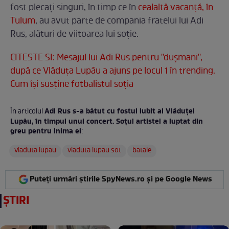
fost plecați singuri, în timp ce în
cealaltă vacanță, în
Tulum
, au avut parte de compania fratelui lui Adi
Rus, alături de viitoarea lui soție.
CITESTE SI: Mesajul lui Adi Rus pentru ''dușmani'',
după ce Vlăduța Lupău a ajuns pe locul 1 în trending.
Cum își susține fotbalistul soția
Adi Rus s-a bătut cu fostul iubit al Vlăduței
În articolul
Lupău, în timpul unui concert. Soțul artistei a luptat din
greu pentru inima ei
:
vladuta lupau
vladuta lupau sot
bataie
Puteți urmări știrile SpyNews.ro și pe Google News
ȘTIRI