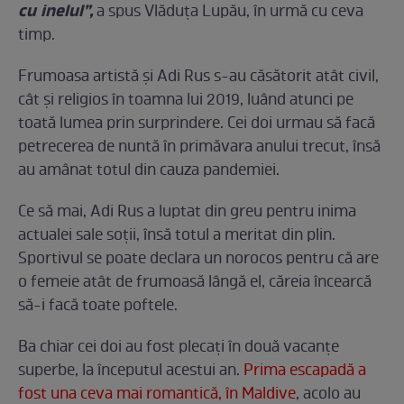
cu inelul”,
a spus Vlăduța Lupău, în urmă cu ceva
timp.
Frumoasa artistă și Adi Rus s-au căsătorit atât civil,
cât și religios în toamna lui 2019, luând atunci pe
toată lumea prin surprindere. Cei doi urmau să facă
petrecerea de nuntă în primăvara anului trecut, însă
au amânat totul din cauza pandemiei.
Ce să mai, Adi Rus a luptat din greu pentru inima
actualei sale soții, însă totul a meritat din plin.
Sportivul se poate declara un norocos pentru că are
o femeie atât de frumoasă lângă el, căreia încearcă
să-i facă toate poftele.
Ba chiar cei doi au fost plecați în două vacanțe
superbe, la începutul acestui an.
Prima escapadă a
fost una ceva mai romantică, în Maldive
, acolo au