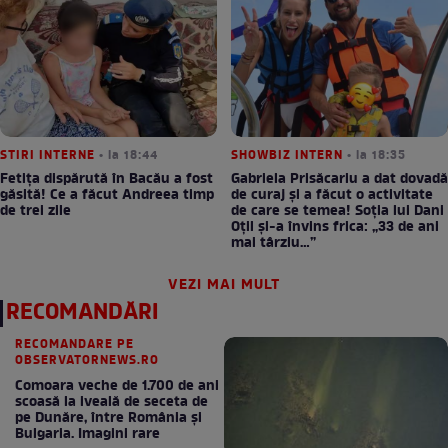
STIRI INTERNE
• la 18:44
SHOWBIZ INTERN
• la 18:35
Fetița dispărută în Bacău a fost
Gabriela Prisăcariu a dat dovadă
găsită! Ce a făcut Andreea timp
de curaj și a făcut o activitate
de trei zile
de care se temea! Soția lui Dani
Oțil și-a învins frica: „33 de ani
mai târziu…”
VEZI MAI MULT
RECOMANDĂRI
RECOMANDARE PE
OBSERVATORNEWS.RO
Comoara veche de 1.700 de ani
scoasă la iveală de seceta de
pe Dunăre, între România şi
Bulgaria. Imagini rare