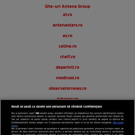
Site-uri Antena Group
a1.ro
antenastars.ro
as.ro
catine.ro
chefi.ro
deparinti.ro
medicool.ro
observatornews.ro
tvhappy.ro
Nouă ne pasă ca datele tale personale să rămână confidențiale
useit.ro
589
Noi și partenerii noștri
stocăm și/sau accesăm informații pe dispozitivul dvs., precum identificatorii cookie
unici pentru prelucrarea datelor cu caracter personal. Puteți accepta sau gestiona preferințele dvs. făcând clic
zutv.ro
mai jos, respectiv vă puteți opune utilizării unui interes legitim în orice moment pe pagina cu politica de
Mai multe
confidențialitate. Aceste alegeri vor fi raportate partenerilor noștri și nu vă vor afecta navigarea.
detalii
Noi si partenerii nostri (retelele de socializare si agentiile de publicitate partenere, precum si furnizorii nostri de
Trends AntenaPLAY
servicii de date analitice) prelucram date pentru a permite website-ului sa functioneze, pentru a personaliza
continutul si anunturile publicitare afisate in functie de interesele si/sau profilul dvs., pentru a va oferi