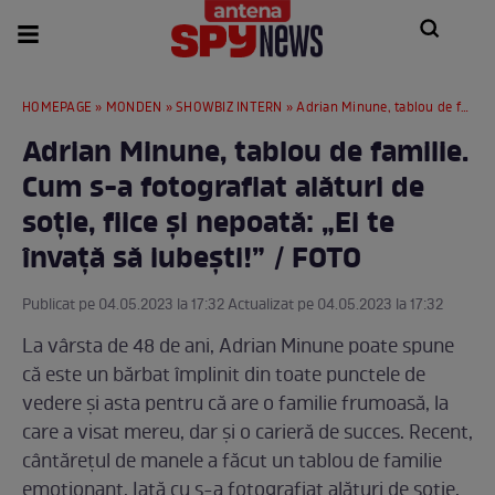
HOMEPAGE
»
MONDEN
»
SHOWBIZ INTERN
» Adrian Minune, tablou de familie. Cum s-a fotografiat alături de soție, fiice și nepoată: „Ei te învață să iubești!” / FOTO
Adrian Minune, tablou de familie.
Cum s-a fotografiat alături de
soție, fiice și nepoată: „Ei te
învață să iubești!” / FOTO
Publicat pe 04.05.2023 la 17:32 Actualizat pe 04.05.2023 la 17:32
La vârsta de 48 de ani, Adrian Minune poate spune
că este un bărbat împlinit din toate punctele de
vedere și asta pentru că are o familie frumoasă, la
care a visat mereu, dar și o carieră de succes. Recent,
cântărețul de manele a făcut un tablou de familie
emoționant. Iată cu s-a fotografiat alături de soție,