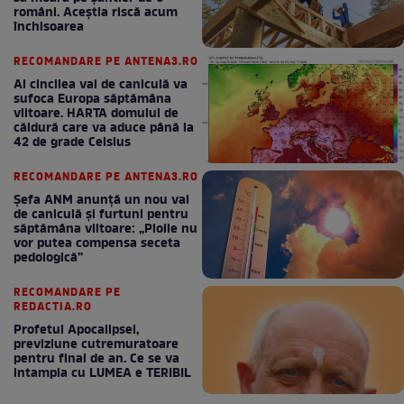
români. Aceștia riscă acum
închisoarea
RECOMANDARE PE ANTENA3.RO
Al cincilea val de caniculă va
sufoca Europa săptămâna
viitoare. HARTA domului de
căldură care va aduce până la
42 de grade Celsius
RECOMANDARE PE ANTENA3.RO
Șefa ANM anunță un nou val
de caniculă și furtuni pentru
săptămâna viitoare: „Ploile nu
vor putea compensa seceta
pedologică”
RECOMANDARE PE
REDACTIA.RO
Profetul Apocalipsei,
previziune cutremuratoare
pentru final de an. Ce se va
intampla cu LUMEA e TERIBIL