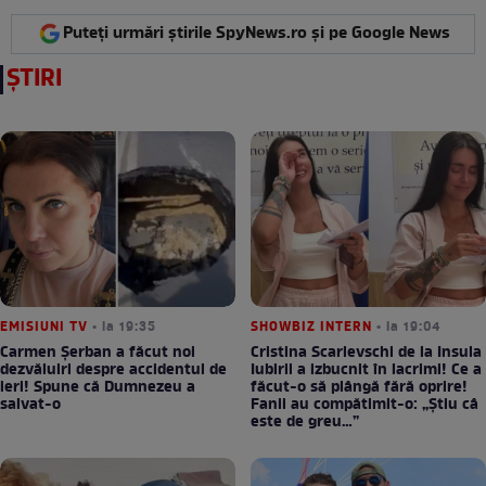
Puteți urmări știrile SpyNews.ro și pe Google News
ȘTIRI
EMISIUNI TV
• la 19:35
SHOWBIZ INTERN
• la 19:04
Carmen Șerban a făcut noi
Cristina Scarlevschi de la Insula
dezvăluiri despre accidentul de
Iubirii a izbucnit în lacrimi! Ce a
ieri! Spune că Dumnezeu a
făcut-o să plângă fără oprire!
salvat-o
Fanii au compătimit-o: „Știu câ
este de greu…”