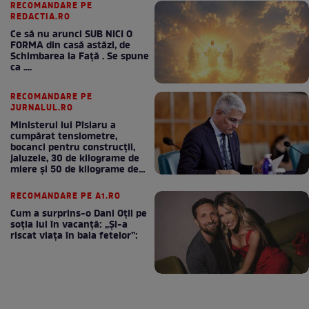
RECOMANDARE PE
REDACTIA.RO
Ce să nu arunci SUB NICI O
FORMA din casă astăzi, de
Schimbarea la Față . Se spune
ca ....
RECOMANDARE PE
JURNALUL.RO
Ministerul lui Pîslaru a
cumpărat tensiometre,
bocanci pentru construcții,
jaluzele, 30 de kilograme de
miere și 50 de kilograme de
cafea
RECOMANDARE PE A1.RO
Cum a surprins-o Dani Oțil pe
soția lui în vacanță: „Și-a
riscat viața în baia fetelor”: