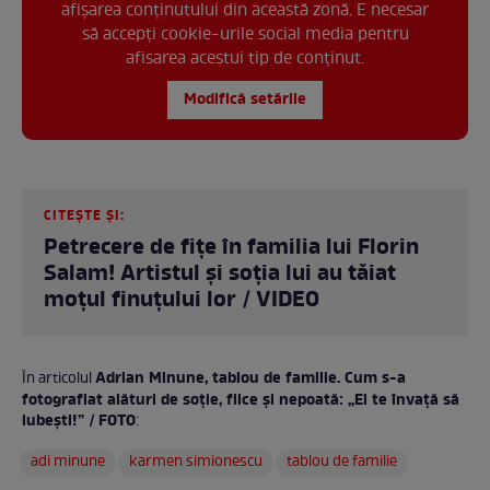
afișarea conținutului din această zonă. E necesar
să accepți cookie-urile social media pentru
afisarea acestui tip de conținut.
Modifică setările
CITEȘTE ȘI:
Petrecere de fițe în familia lui Florin
Salam! Artistul și soția lui au tăiat
moțul finuțului lor / VIDEO
Adrian Minune, tablou de familie. Cum s-a
În articolul
fotografiat alături de soție, fiice și nepoată: „Ei te învață să
iubești!” / FOTO
:
adi minune
karmen simionescu
tablou de familie