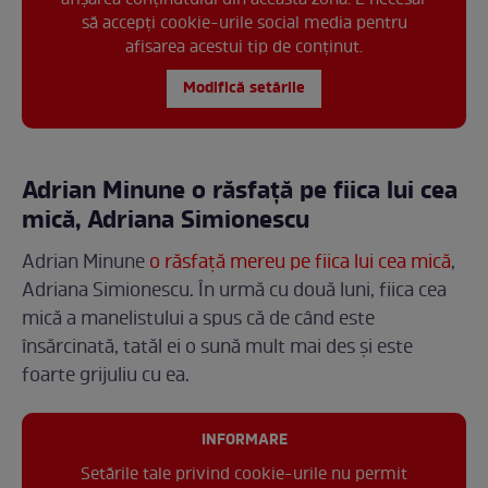
afișarea conținutului din această zonă. E necesar
să accepți cookie-urile social media pentru
afisarea acestui tip de conținut.
Modifică setările
Adrian Minune o răsfață pe fiica lui cea
mică, Adriana Simionescu
Adrian Minune
o răsfață mereu pe fiica lui cea mică
,
Adriana Simionescu. În urmă cu două luni, fiica cea
mică a manelistului a spus că de când este
însărcinată, tatăl ei o sună mult mai des și este
foarte grijuliu cu ea.
INFORMARE
Setările tale privind cookie-urile nu permit