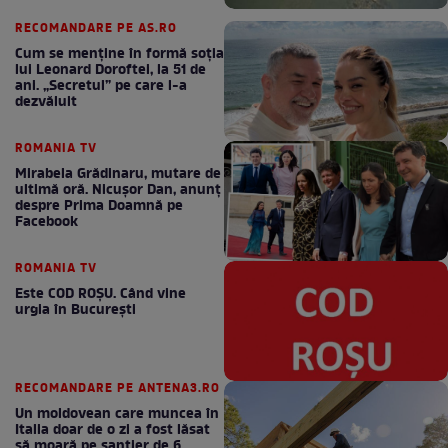
RECOMANDARE PE AS.RO
Cum se menţine în formă soţia
lui Leonard Doroftei, la 51 de
ani. „Secretul” pe care l-a
dezvăluit
ROMANIA TV
Mirabela Grădinaru, mutare de
ultimă oră. Nicuşor Dan, anunţ
despre Prima Doamnă pe
Facebook
ROMANIA TV
Este COD ROŞU. Când vine
urgia în Bucureşti
RECOMANDARE PE ANTENA3.RO
Un moldovean care muncea în
Italia doar de o zi a fost lăsat
să moară pe şantier de 6