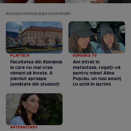
Articolul continuă după recomandări
PLAYTECH
ROMANIA TV
Facultatea din România
Am intrat în
la care nu mai vrea
metastaze, rugaţi-vă
nimeni să înveţe. A
pentru mine! Alina
pierdut aproape
Puşcău, un nou anunţ
jumătate din studenţi
cu ochii în lacrimi
ANTENASTARS