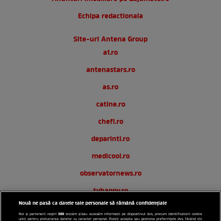
Echipa redactionala
Site-uri Antena Group
a1.ro
antenastars.ro
as.ro
catine.ro
chefi.ro
deparinti.ro
medicool.ro
observatornews.ro
tvhappy.ro
Nouă ne pasă ca datele tale personale să rămână confidențiale
useit.ro
589
Noi și partenerii noștri
stocăm și/sau accesăm informații pe dispozitivul dvs., precum identificatorii cookie
unici pentru prelucrarea datelor cu caracter personal. Puteți accepta sau gestiona preferințele dvs. făcând clic