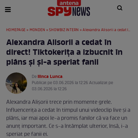
HOMEPAGE
»
MONDEN
»
SHOWBIZ INTERN
» Alexandra Alisorii a cedat în direct! Tiktokerița a izbucnit în plâns și și-a speriat fanii
Alexandra Alisorii a cedat în
direct! Tiktokerița a izbucnit în
plâns și și-a speriat fanii
Ilinca Lunca
De
.
Publicat pe 03.06.2026 la 12:26 Actualizat pe
03.06.2026 la 12:26
Alexandra Alișorii trece prin momente grele.
Influencerița a cedat în timpul unui videoclip live și a
plâns, iar mai apoi le-a promis fanilor că va face un
anunț important. Ce s-a întâmplat ulterior, însă, i-a
speriat pe fanii ei.