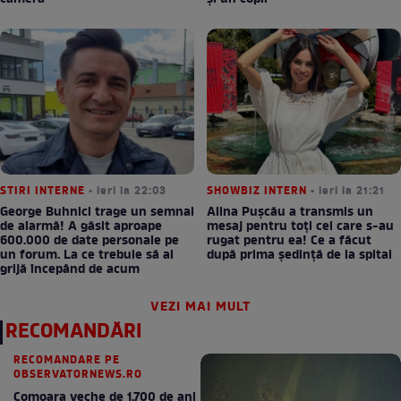
STIRI INTERNE
• ieri la 22:03
SHOWBIZ INTERN
• ieri la 21:21
George Buhnici trage un semnal
Alina Pușcău a transmis un
de alarmă! A găsit aproape
mesaj pentru toți cei care s-au
600.000 de date personale pe
rugat pentru ea! Ce a făcut
un forum. La ce trebuie să ai
după prima ședință de la spital
grijă începând de acum
VEZI MAI MULT
RECOMANDĂRI
RECOMANDARE PE
OBSERVATORNEWS.RO
Comoara veche de 1.700 de ani