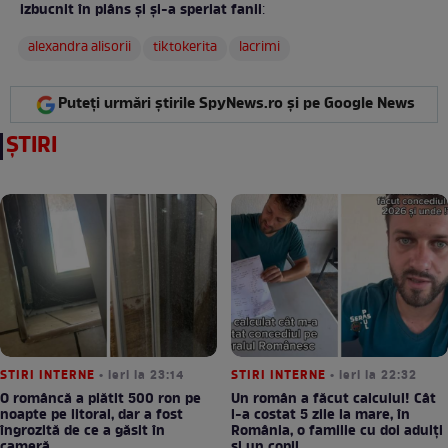
izbucnit în plâns și și-a speriat fanii
:
alexandra alisorii
tiktokerita
lacrimi
Puteți urmări știrile SpyNews.ro și pe Google News
ȘTIRI
STIRI INTERNE
• ieri la 23:14
STIRI INTERNE
• ieri la 22:32
O româncă a plătit 500 ron pe
Un român a făcut calculul! Cât
noapte pe litoral, dar a fost
l-a costat 5 zile la mare, în
îngrozită de ce a găsit în
România, o familie cu doi adulți
cameră
și un copil