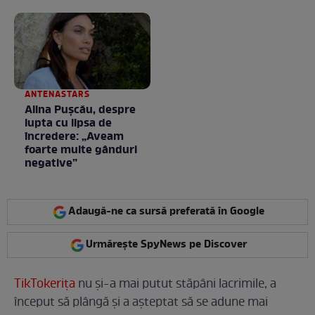
e în starea lui pură.
Totul arată ca în filme!
/ GALERIE FOTO
ANTENASTARS
Alina Pușcău, despre
lupta cu lipsa de
încredere: „Aveam
foarte multe gânduri
negative”
Adaugă-ne ca sursă preferată în Google
Urmărește SpyNews pe Discover
TikTokerița
nu și-a mai putut stăpâni lacrimile, a
început să plângă și a așteptat să se adune mai