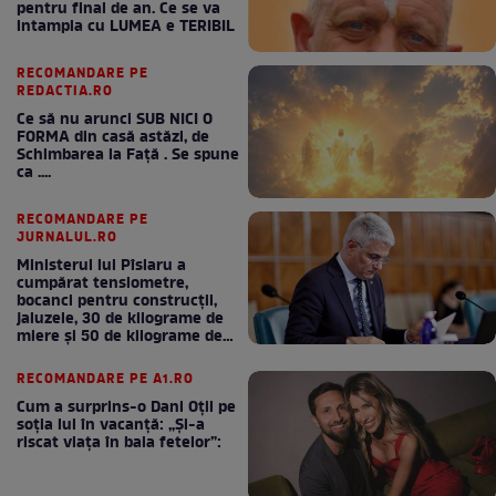
pentru final de an. Ce se va
intampla cu LUMEA e TERIBIL
RECOMANDARE PE
REDACTIA.RO
Ce să nu arunci SUB NICI O
FORMA din casă astăzi, de
Schimbarea la Față . Se spune
ca ....
RECOMANDARE PE
JURNALUL.RO
Ministerul lui Pîslaru a
cumpărat tensiometre,
bocanci pentru construcții,
jaluzele, 30 de kilograme de
miere și 50 de kilograme de
cafea
RECOMANDARE PE A1.RO
Cum a surprins-o Dani Oțil pe
soția lui în vacanță: „Și-a
riscat viața în baia fetelor”: