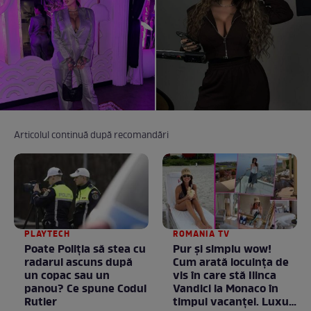
Articolul continuă după recomandări
PLAYTECH
ROMANIA TV
Poate Poliția să stea cu
Pur și simplu wow!
radarul ascuns după
Cum arată locuința de
un copac sau un
vis în care stă Ilinca
panou? Ce spune Codul
Vandici la Monaco în
Rutier
timpul vacanței. Luxul