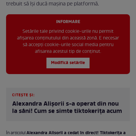
trebuit să își ducă mașina pe platformă.
INFORMARE
Setările tale privind cookie-urile nu permit
afișarea conținutului din această zonă. E necesar
să accepți cookie-urile social media pentru
afisarea acestui tip de conținut.
Modifică setările
CITEȘTE ȘI:
Alexandra Alișorii s-a operat din nou
la sâni! Cum se simte tiktokerița acum
Alexandra Alisorii a cedat în direct! Tiktokerița a
În articolul