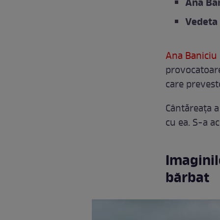
Ana Ban
Vedeta 
Ana Baniciu
provocatoare
care prevest
Cântăreața a 
cu ea. S-a ac
Imaginil
bărbat