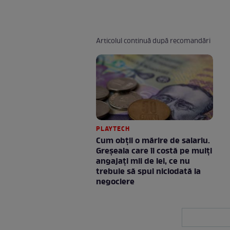
Articolul continuă după recomandări
PLAYTECH
Cum obții o mărire de salariu.
Greșeala care îi costă pe mulți
angajați mii de lei, ce nu
trebuie să spui niciodată la
negociere