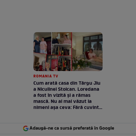
ROMANIA TV
Cum arată casa din Târgu Jiu
a Niculinei Stoican. Loredana
a fost în vizită și a rămas
mască. Nu ai mai văzut la
nimeni așa ceva: Fără cuvinte
/ VIDEO
Adaugă-ne ca sursă preferată în Google