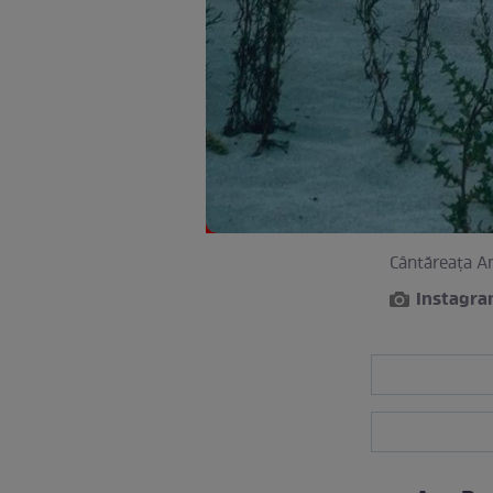
Cântăreața An
Instagr