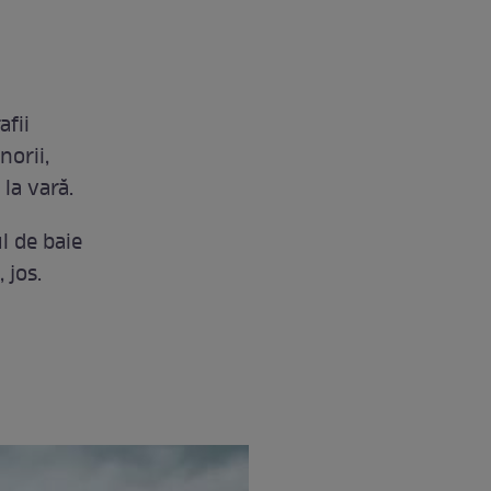
afii
norii,
la vară.
l de baie
 jos.