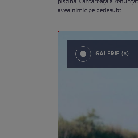
piscină. Cântăreața a renunțat 
avea nimic pe dedesubt.
GALERIE (3)