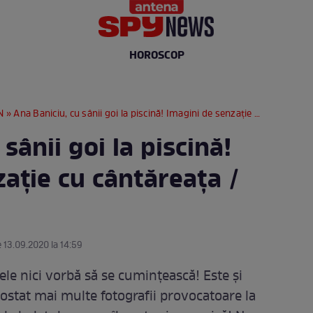
HOROSCOP
N
» Ana Baniciu, cu sânii goi la piscină! Imagini de senzație cu cântăreața / FOTO
sânii goi la piscină!
ație cu cântăreața /
e 13.09.2020 la 14:59
ele nici vorbă să se cumințească! Este și
postat mai multe fotografii provocatoare la