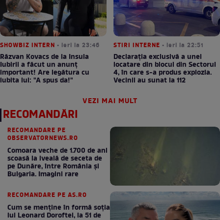
SHOWBIZ INTERN
• ieri la 23:46
STIRI INTERNE
• ieri la 22:51
Răzvan Kovacs de la Insula
Declarația exclusivă a unei
Iubirii a făcut un anunț
locatare din blocul din Sectorul
important! Are legătura cu
4, în care s-a produs explozia.
iubita lui: "A spus da!"
Vecinii au sunat la 112
VEZI MAI MULT
RECOMANDĂRI
RECOMANDARE PE
OBSERVATORNEWS.RO
Comoara veche de 1.700 de ani
scoasă la iveală de seceta de
pe Dunăre, între România şi
Bulgaria. Imagini rare
RECOMANDARE PE AS.RO
Cum se menţine în formă soţia
lui Leonard Doroftei, la 51 de