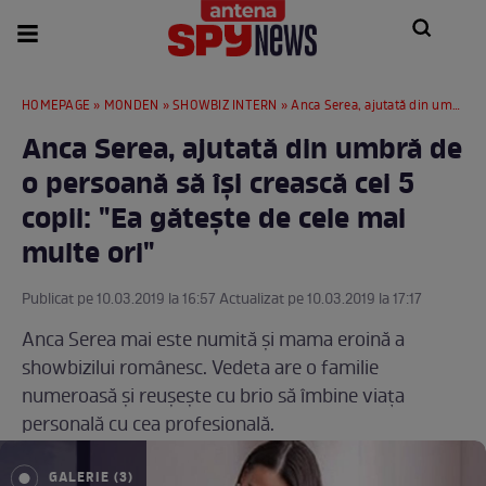
HOMEPAGE
»
MONDEN
»
SHOWBIZ INTERN
» Anca Serea, ajutată din umbră de o persoană să își crească cei 5 copii: "Ea gătește de cele mai multe ori"
Anca Serea, ajutată din umbră de
o persoană să își crească cei 5
copii: "Ea gătește de cele mai
multe ori"
Publicat pe 10.03.2019 la 16:57 Actualizat pe 10.03.2019 la 17:17
Anca Serea mai este numită și mama eroină a
showbizilui românesc. Vedeta are o familie
numeroasă și reușește cu brio să îmbine viața
personală cu cea profesională.
GALERIE (3)