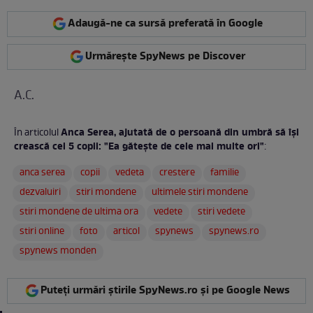
Adaugă-ne ca sursă preferată în Google
Urmărește SpyNews pe Discover
A.C.
Anca Serea, ajutată de o persoană din umbră să își
În articolul
crească cei 5 copii: "Ea gătește de cele mai multe ori"
:
anca serea
copii
vedeta
crestere
familie
dezvaluiri
stiri mondene
ultimele stiri mondene
stiri mondene de ultima ora
vedete
stiri vedete
stiri online
foto
articol
spynews
spynews.ro
spynews monden
Puteți urmări știrile SpyNews.ro și pe Google News