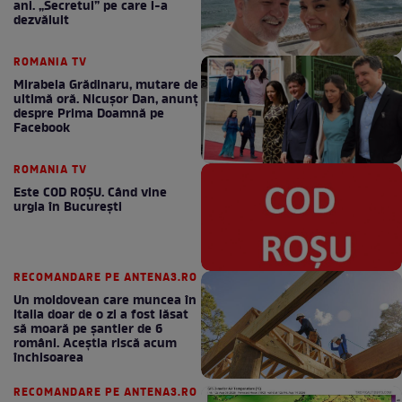
ani. „Secretul” pe care l-a
dezvăluit
ROMANIA TV
Mirabela Grădinaru, mutare de
ultimă oră. Nicuşor Dan, anunţ
despre Prima Doamnă pe
Facebook
ROMANIA TV
Este COD ROŞU. Când vine
urgia în Bucureşti
RECOMANDARE PE ANTENA3.RO
Un moldovean care muncea în
Italia doar de o zi a fost lăsat
să moară pe şantier de 6
români. Aceștia riscă acum
închisoarea
RECOMANDARE PE ANTENA3.RO