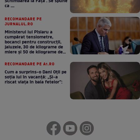
Schimbarea la Față . Se spune
ca ....
RECOMANDARE PE
JURNALUL.RO
Ministerul lui Pîslaru a
cumpărat tensiometre,
bocanci pentru construcții,
jaluzele, 30 de kilograme de
miere și 50 de kilograme de
cafea
RECOMANDARE PE A1.RO
Cum a surprins-o Dani Oțil pe
soția lui în vacanță: „Și-a
riscat viața în baia fetelor”: