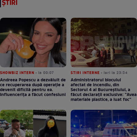
ȘTIRI
SHOWBIZ INTERN
• la 00:07
STIRI INTERNE
• ieri la 23:54
Andreea Popescu a dezvăluit de
Administratorul blocului
ce recuperarea după operație a
afectat de incendiu, din
devenit dificilă pentru ea.
Sectorul 4 al Bucureștiului, a
Influencerița a făcut confesiuni
făcut declarații exclusive: ”Avea
materiale plastice, a luat foc”