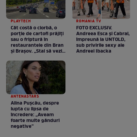
PLAYTECH
ROMANIA TV
Cât costă o ciorbă, o
FOTO EXCLUSIV.
porţie de cartofi prăjiţi
Andreea Esca şi Cabral,
sau o friptură în
împreună la UNTOLD,
restaurantele din Bran
sub privirile sexy ale
şi Braşov. „Stai să vezi
Andreei Ibacka
ce chirii sunt”
ANTENASTARS
Alina Pușcău, despre
lupta cu lipsa de
încredere: „Aveam
foarte multe gânduri
negative”