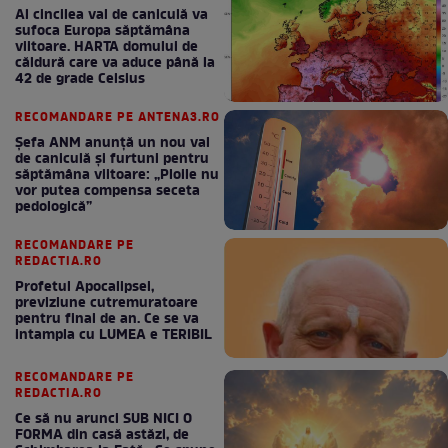
Al cincilea val de caniculă va
sufoca Europa săptămâna
viitoare. HARTA domului de
căldură care va aduce până la
42 de grade Celsius
RECOMANDARE PE ANTENA3.RO
Șefa ANM anunță un nou val
de caniculă și furtuni pentru
săptămâna viitoare: „Ploile nu
vor putea compensa seceta
pedologică”
RECOMANDARE PE
REDACTIA.RO
Profetul Apocalipsei,
previziune cutremuratoare
pentru final de an. Ce se va
intampla cu LUMEA e TERIBIL
RECOMANDARE PE
REDACTIA.RO
Ce să nu arunci SUB NICI O
FORMA din casă astăzi, de