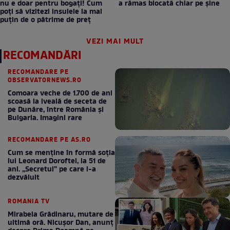
nu e doar pentru bogați! Cum
a rămas blocată chiar pe șine
poți să vizitezi insulele la mai
puțin de o pătrime de preț
VEZI MAI MULT
RECOMANDĂRI
RECOMANDARE PE
OBSERVATORNEWS.RO
Comoara veche de 1.700 de ani
scoasă la iveală de seceta de
pe Dunăre, între România şi
Bulgaria. Imagini rare
RECOMANDARE PE AS.RO
Cum se menţine în formă soţia
lui Leonard Doroftei, la 51 de
ani. „Secretul” pe care l-a
dezvăluit
ROMANIA TV
Mirabela Grădinaru, mutare de
ultimă oră. Nicuşor Dan, anunţ