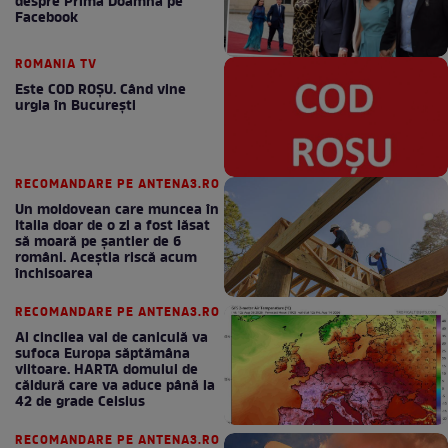
despre Prima Doamnă pe
Facebook
ROMANIA TV
Este COD ROŞU. Când vine
urgia în Bucureşti
RECOMANDARE PE ANTENA3.RO
Un moldovean care muncea în
Italia doar de o zi a fost lăsat
să moară pe şantier de 6
români. Aceștia riscă acum
închisoarea
RECOMANDARE PE ANTENA3.RO
Al cincilea val de caniculă va
sufoca Europa săptămâna
viitoare. HARTA domului de
căldură care va aduce până la
42 de grade Celsius
RECOMANDARE PE ANTENA3.RO