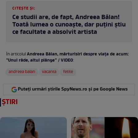
CITEȘTE ȘI:
Ce studii are, de fapt, Andreea Bălan!
Toată lumea o cunoaște, dar puțini știu
ce facultate a absolvit artista
Andreea Bălan, mărturisiri despre viața de acum:
În articolul
”Unul râde, altul plânge” / VIDEO
:
andreea balan
vacanta
fetite
Puteți urmări știrile SpyNews.ro și pe Google News
ȘTIRI