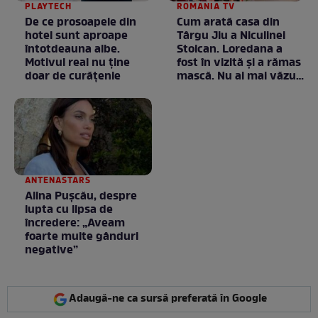
PLAYTECH
ROMANIA TV
De ce prosoapele din
Cum arată casa din
hotel sunt aproape
Târgu Jiu a Niculinei
întotdeauna albe.
Stoican. Loredana a
Motivul real nu ține
fost în vizită și a rămas
doar de curățenie
mască. Nu ai mai văzut
la nimeni așa ceva:
Fără cuvinte / VIDEO
ANTENASTARS
Alina Pușcău, despre
lupta cu lipsa de
încredere: „Aveam
foarte multe gânduri
negative”
Adaugă-ne ca sursă preferată în Google