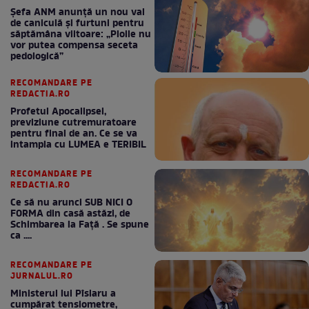
Șefa ANM anunță un nou val
de caniculă și furtuni pentru
săptămâna viitoare: „Ploile nu
vor putea compensa seceta
pedologică”
RECOMANDARE PE
REDACTIA.RO
Profetul Apocalipsei,
previziune cutremuratoare
pentru final de an. Ce se va
intampla cu LUMEA e TERIBIL
RECOMANDARE PE
REDACTIA.RO
Ce să nu arunci SUB NICI O
FORMA din casă astăzi, de
Schimbarea la Față . Se spune
ca ....
RECOMANDARE PE
JURNALUL.RO
Ministerul lui Pîslaru a
cumpărat tensiometre,