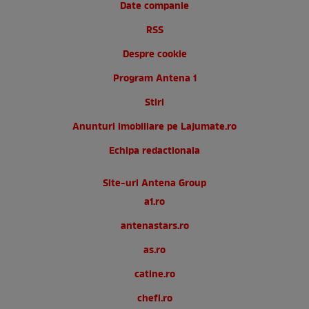
Date companie
RSS
Despre cookie
Program Antena 1
Stiri
Anunturi imobiliare pe Lajumate.ro
Echipa redactionala
Site-uri Antena Group
a1.ro
antenastars.ro
as.ro
catine.ro
chefi.ro