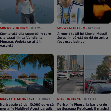
SHOWBIZ INTERN
• la 17:10
SHOWBIZ INTERN
• la 17:03
Cum arată vila superbă în care
A murit tatăl lui Lionel Messi!
s-a cazat Ilinca Vandici la
Jorge, în vârstă de 68 de ani, a
Monaco. Vedeta se află în
fost grav bolnav
vacanță
BEAUTY & LIFESTYLE
• la 16:34
STIRI INTERNE
• la 16:34
Nu trebuie să dai 10.000 euro să
Pericol în Pipera, la bariera de
mergi în Maldive! Acest paradis
pe Șoseaua Petricani. O mașină