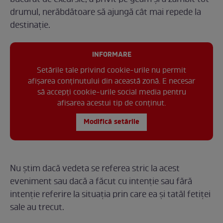
bucurat de excursie, a privit pe geam și a zâmbit tot
drumul, nerăbdătoare să ajungă cât mai repede la
destinație.
INFORMARE
Setările tale privind cookie-urile nu permit
afișarea conținutului din această zonă. E necesar
să accepți cookie-urile social media pentru
afisarea acestui tip de conținut.
Modifică setările
Nu știm dacă vedeta se referea stric la acest
eveniment sau dacă a făcut cu intenție sau fără
intenție referire la situația prin care ea și tatăl fetiței
sale au trecut.