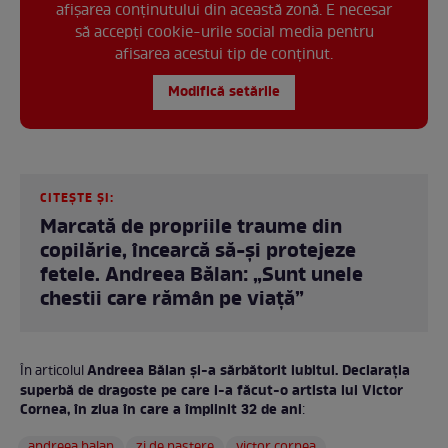
afișarea conținutului din această zonă. E necesar
să accepți cookie-urile social media pentru
afisarea acestui tip de conținut.
Modifică setările
CITEȘTE ȘI:
Marcată de propriile traume din
copilărie, încearcă să-și protejeze
fetele. Andreea Bălan: „Sunt unele
chestii care rămân pe viață”
Andreea Bălan și-a sărbătorit iubitul. Declarația
În articolul
superbă de dragoste pe care i-a făcut-o artista lui Victor
Cornea, în ziua în care a împlinit 32 de ani
: