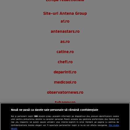
Echipa redactionala
Site-uri Antena Group
a1.ro
antenastars.ro
as.ro
catine.ro
chefi.ro
deparinti.ro
medicool.ro
observatornews.ro
tvhappy.ro
Nouă ne pasă ca datele tale personale să rămână confidențiale
useit.ro
589
Noi și partenerii noștri
stocăm și/sau accesăm informații pe dispozitivul dvs., precum identificatorii cookie
unici pentru prelucrarea datelor cu caracter personal. Puteți accepta sau gestiona preferințele dvs. făcând clic
zutv.ro
mai jos, respectiv vă puteți opune utilizării unui interes legitim în orice moment pe pagina cu politica de
Mai multe
confidențialitate. Aceste alegeri vor fi raportate partenerilor noștri și nu vă vor afecta navigarea.
detalii