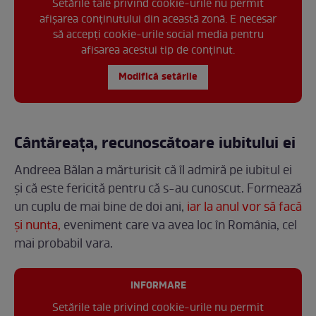
Setările tale privind cookie-urile nu permit
afișarea conținutului din această zonă. E necesar
să accepți cookie-urile social media pentru
afisarea acestui tip de conținut.
Modifică setările
Cântăreața, recunoscătoare iubitului ei
Andreea Bălan a mărturisit că îl admiră pe iubitul ei
și că este fericită pentru că s-au cunoscut. Formează
un cuplu de mai bine de doi ani,
iar la anul vor să facă
și nunta,
eveniment care va avea loc în România, cel
mai probabil vara.
INFORMARE
Setările tale privind cookie-urile nu permit