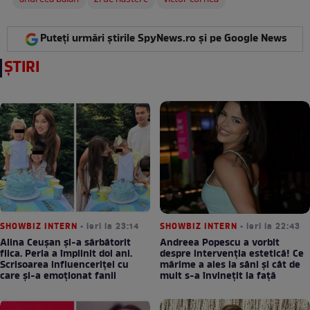
andreea balan
zi de nastere
victor cornea
Puteți urmări știrile SpyNews.ro și pe Google News
ȘTIRI
SHOWBIZ INTERN
• ieri la 23:14
SHOWBIZ INTERN
• ieri la 22:43
Alina Ceușan și-a sărbătorit
Andreea Popescu a vorbit
fiica. Perla a împlinit doi ani.
despre intervenția estetică! Ce
Scrisoarea influenceriței cu
mărime a ales la sâni și cât de
care și-a emoționat fanii
mult s-a învinețit la față