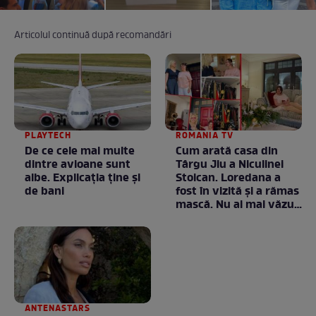
Articolul continuă după recomandări
PLAYTECH
ROMANIA TV
De ce cele mai multe
Cum arată casa din
dintre avioane sunt
Târgu Jiu a Niculinei
albe. Explicația ține și
Stoican. Loredana a
de bani
fost în vizită și a rămas
mască. Nu ai mai văzut
la nimeni așa ceva:
Fără cuvinte / VIDEO
ANTENASTARS