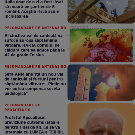
Italia doar de o zi a fost lăsat
să moară pe şantier de 6
români. Aceștia riscă acum
închisoarea
RECOMANDARE PE ANTENA3.RO
Al cincilea val de caniculă va
sufoca Europa săptămâna
viitoare. HARTA domului de
căldură care va aduce până la
42 de grade Celsius
RECOMANDARE PE ANTENA3.RO
Șefa ANM anunță un nou val
de caniculă și furtuni pentru
săptămâna viitoare: „Ploile nu
vor putea compensa seceta
pedologică”
RECOMANDARE PE
REDACTIA.RO
Profetul Apocalipsei,
previziune cutremuratoare
pentru final de an. Ce se va
intampla cu LUMEA e TERIBIL