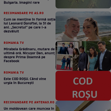
Bulgaria. Imagini rare
RECOMANDARE PE AS.RO
Cum se menţine în formă soţia
lui Leonard Doroftei, la 51 de
ani. „Secretul” pe care l-a
dezvăluit
ROMANIA TV
Mirabela Grădinaru, mutare de
ultimă oră. Nicuşor Dan, anunţ
despre Prima Doamnă pe
Facebook
ROMANIA TV
Este COD ROŞU. Când vine
urgia în Bucureşti
RECOMANDARE PE ANTENA3.RO
Un moldovean care muncea în