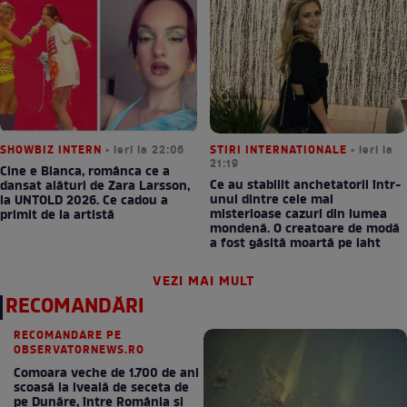
SHOWBIZ INTERN
• ieri la 22:06
STIRI INTERNATIONALE
• ieri la
21:19
Cine e Bianca, românca ce a
Ce au stabilit anchetatorii într-
dansat alături de Zara Larsson,
unul dintre cele mai
la UNTOLD 2026. Ce cadou a
misterioase cazuri din lumea
primit de la artistă
mondenă. O creatoare de modă
a fost găsită moartă pe iaht
VEZI MAI MULT
RECOMANDĂRI
RECOMANDARE PE
OBSERVATORNEWS.RO
Comoara veche de 1.700 de ani
scoasă la iveală de seceta de
pe Dunăre, între România şi