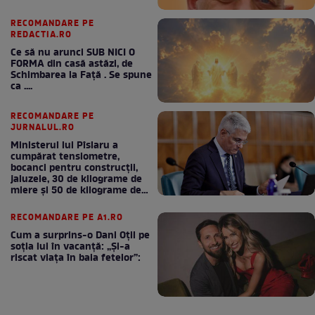
RECOMANDARE PE
REDACTIA.RO
Ce să nu arunci SUB NICI O
FORMA din casă astăzi, de
Schimbarea la Față . Se spune
ca ....
RECOMANDARE PE
JURNALUL.RO
Ministerul lui Pîslaru a
cumpărat tensiometre,
bocanci pentru construcții,
jaluzele, 30 de kilograme de
miere și 50 de kilograme de
cafea
RECOMANDARE PE A1.RO
Cum a surprins-o Dani Oțil pe
soția lui în vacanță: „Și-a
riscat viața în baia fetelor”: