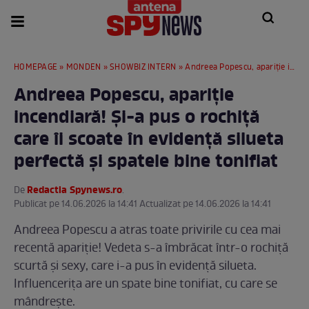
HOMEPAGE
»
MONDEN
»
SHOWBIZ INTERN
» Andreea Popescu, apariție incendiară! Și-a pus o rochiță care îi scoate în evidență silueta perfectă și spatele bine tonifiat
Andreea Popescu, apariție
incendiară! Și-a pus o rochiță
care îi scoate în evidență silueta
perfectă și spatele bine tonifiat
Redactia Spynews.ro
De
.
Publicat pe 14.06.2026 la 14:41 Actualizat pe 14.06.2026 la 14:41
Andreea Popescu a atras toate privirile cu cea mai
recentă apariție! Vedeta s-a îmbrăcat într-o rochiță
scurtă și sexy, care i-a pus în evidență silueta.
Influencerița are un spate bine tonifiat, cu care se
mândrește.