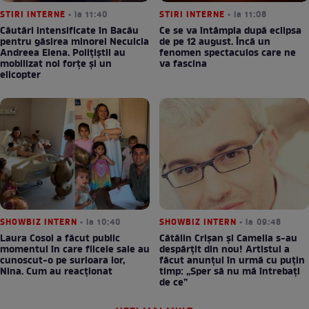
STIRI INTERNE
• la 11:40
STIRI INTERNE
• la 11:08
Căutări intensificate în Bacău
Ce se va întâmpla după eclipsa
pentru găsirea minorei Neculcia
de pe 12 august. Încă un
Andreea Elena. Polițiștii au
fenomen spectaculos care ne
mobilizat noi forțe și un
va fascina
elicopter
SHOWBIZ INTERN
• la 10:40
SHOWBIZ INTERN
• la 09:48
Laura Cosoi a făcut public
Cătălin Crișan și Camelia s-au
momentul în care fiicele sale au
despărțit din nou! Artistul a
cunoscut-o pe surioara lor,
făcut anunțul în urmă cu puțin
Nina. Cum au reacționat
timp: „Sper să nu mă întrebați
de ce”