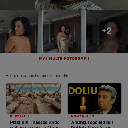
+2
MAI MULTE FOTOGRAFII
Articolul continuă după recomandări
PLAYTECH
ROMANIA TV
Plaja din Thassos unde
Anunţul şoc al zilei!