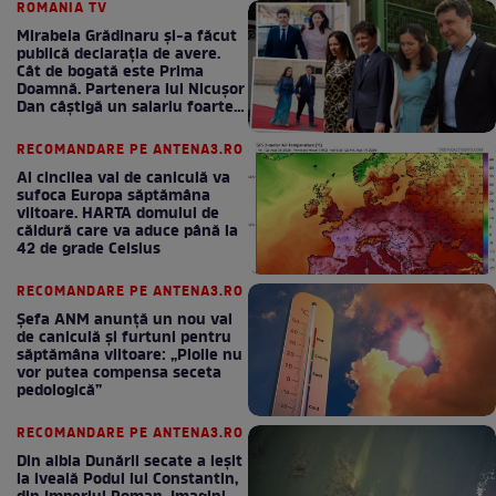
ROMANIA TV
Mirabela Grădinaru și-a făcut
publică declarația de avere.
Cât de bogată este Prima
Doamnă. Partenera lui Nicușor
Dan câștigă un salariu foarte
bun în fiecare lună!
RECOMANDARE PE ANTENA3.RO
Al cincilea val de caniculă va
sufoca Europa săptămâna
viitoare. HARTA domului de
căldură care va aduce până la
42 de grade Celsius
RECOMANDARE PE ANTENA3.RO
Șefa ANM anunță un nou val
de caniculă și furtuni pentru
săptămâna viitoare: „Ploile nu
vor putea compensa seceta
pedologică”
RECOMANDARE PE ANTENA3.RO
Din albia Dunării secate a ieșit
la iveală Podul lui Constantin,