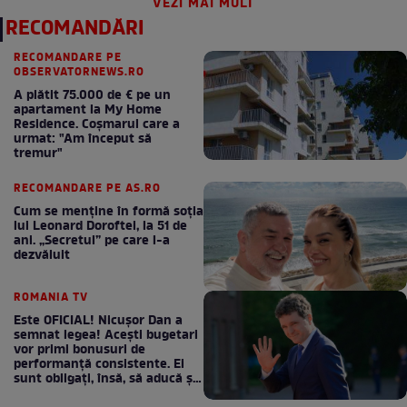
VEZI MAI MULT
RECOMANDĂRI
RECOMANDARE PE
OBSERVATORNEWS.RO
A plătit 75.000 de € pe un
apartament la My Home
Residence. Coşmarul care a
urmat: "Am început să
tremur"
RECOMANDARE PE AS.RO
Cum se menţine în formă soţia
lui Leonard Doroftei, la 51 de
ani. „Secretul” pe care l-a
dezvăluit
ROMANIA TV
Este OFICIAL! Nicușor Dan a
semnat legea! Acești bugetari
vor primi bonusuri de
performanță consistente. Ei
sunt obligați, însă, să aducă și
bani la bugetul de stat