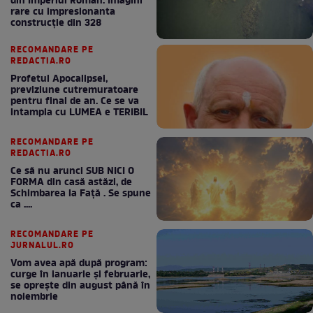
din Imperiul Roman. Imagini
rare cu impresionanta
construcție din 328
RECOMANDARE PE
REDACTIA.RO
Profetul Apocalipsei,
previziune cutremuratoare
pentru final de an. Ce se va
intampla cu LUMEA e TERIBIL
RECOMANDARE PE
REDACTIA.RO
Ce să nu arunci SUB NICI O
FORMA din casă astăzi, de
Schimbarea la Față . Se spune
ca ....
RECOMANDARE PE
JURNALUL.RO
Vom avea apă după program:
curge în ianuarie și februarie,
se oprește din august până în
noiembrie