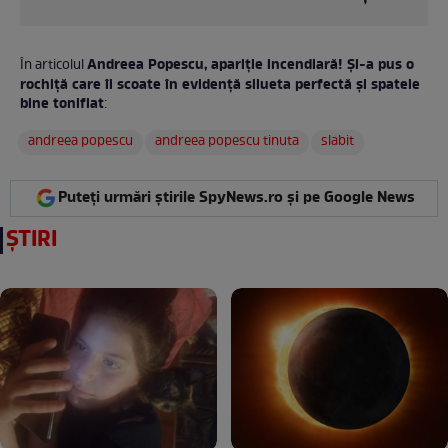
Andreea Popescu, apariție incendiară! Și-a pus o
În articolul
rochiță care îi scoate în evidență silueta perfectă și spatele
bine tonifiat
:
andreea popescu
andreea popescu tinuta
slabit
Puteți urmări știrile SpyNews.ro și pe Google News
ȘTIRI