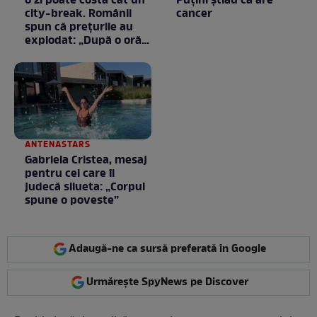
o zi poate costa cât un
Puţini ştiau că are
city-break. Românii
cancer
spun că prețurile au
explodat: „După o oră
am plecat”
ANTENASTARS
Gabriela Cristea, mesaj
pentru cei care îi
judecă silueta: „Corpul
spune o poveste”
Adaugă-ne ca sursă preferată în Google
Urmărește SpyNews pe Discover