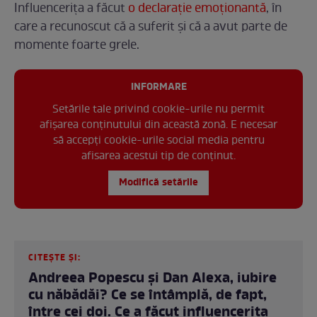
Influencerița a făcut
o declarație emoționantă
, în
care a recunoscut că a suferit și că a avut parte de
momente foarte grele.
INFORMARE
Setările tale privind cookie-urile nu permit
afișarea conținutului din această zonă. E necesar
să accepți cookie-urile social media pentru
afisarea acestui tip de conținut.
Modifică setările
CITEȘTE ȘI:
Andreea Popescu și Dan Alexa, iubire
cu năbădăi? Ce se întâmplă, de fapt,
între cei doi. Ce a făcut influencerița