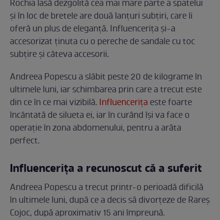
Rochia lasă dezgolită cea mai mare parte a spatelui
și în loc de bretele are două lanțuri subțiri, care îi
oferă un plus de eleganță. Influencerița și-a
accesorizat ținuta cu o pereche de sandale cu toc
subțire și câteva accesorii.
Andreea Popescu a slăbit peste 20 de kilograme în
ultimele luni, iar schimbarea prin care a trecut este
din ce în ce mai vizibilă.
Influencerița
este foarte
încântată de silueta ei, iar în curând își va face o
operație în zona abdomenului, pentru a arăta
perfect.
Influencerița a recunoscut că a suferit
Andreea Popescu a trecut printr-o perioadă dificilă
în ultimele luni, după ce a decis să divorțeze de Rareș
Cojoc, după aproximativ 15 ani împreună.