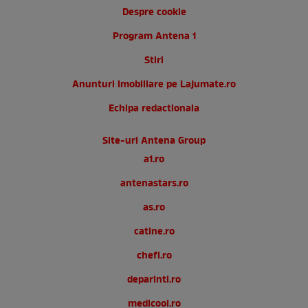
Despre cookie
Program Antena 1
Stiri
Anunturi imobiliare pe Lajumate.ro
Echipa redactionala
Site-uri Antena Group
a1.ro
antenastars.ro
as.ro
catine.ro
chefi.ro
deparinti.ro
medicool.ro