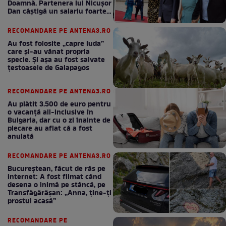
Doamnă. Partenera lui Nicușor
Dan câștigă un salariu foarte
bun în fiecare lună!
RECOMANDARE PE ANTENA3.RO
Au fost folosite „capre Iuda”
care și-au vânat propria
specie. Și așa au fost salvate
țestoasele de Galapagos
RECOMANDARE PE ANTENA3.RO
Au plătit 3.500 de euro pentru
o vacanță all-inclusive în
Bulgaria, dar cu o zi înainte de
plecare au aflat că a fost
anulată
RECOMANDARE PE ANTENA3.RO
Bucureștean, făcut de râs pe
internet: A fost filmat când
desena o inimă pe stâncă, pe
Transfăgărășan: „Anna, ține-ți
prostul acasă”
RECOMANDARE PE