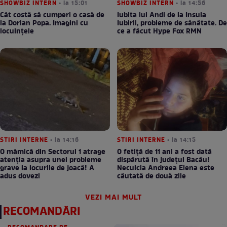
SHOWBIZ INTERN
• la 15:01
SHOWBIZ INTERN
• la 14:56
Cât costă să cumperi o casă de
Iubita lui Andi de la Insula
la Dorian Popa. Imagini cu
Iubirii, probleme de sănătate. De
locuințele
ce a făcut Hype Fox RMN
STIRI INTERNE
• la 14:16
STIRI INTERNE
• la 14:15
O mămică din Sectorul 1 atrage
O fetiță de 11 ani a fost dată
atenția asupra unei probleme
dispărută în județul Bacău!
grave la locurile de joacă! A
Neculcia Andreea Elena este
adus dovezi
căutată de două zile
VEZI MAI MULT
RECOMANDĂRI