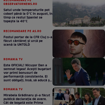
RECOMANDARE PE
OBSERVATORNEWS.RO
Satul unde temperaturile pot
coborî până la 0°C în august, în
timp ce restul Spaniei se
topește la 40°C
RECOMANDARE PE AS.RO
Fostul portar de la CFR Cluj s-a
făcut cântăreţ şi urcă pe
scenă la UNTOLD
ROMANIA TV
Este OFICIAL! Nicușor Dan a
semnat legea! Acești bugetari
vor primi bonusuri de
performanță consistente. Ei
sunt obligați, însă, să aducă și
bani la bugetul de stat
ROMANIA TV
Mirabela Grădinaru și-a făcut
publică declarația de avere.
Cât de bogată este Prima