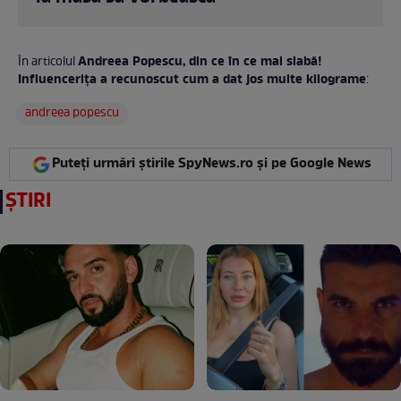
Andreea Popescu, din ce în ce mai slabă!
În articolul
Influencerița a recunoscut cum a dat jos multe kilograme
:
andreea popescu
Puteți urmări știrile SpyNews.ro și pe Google News
ȘTIRI