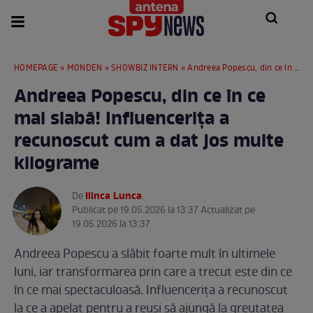
HOMEPAGE
»
MONDEN
»
SHOWBIZ INTERN
» Andreea Popescu, din ce în ce mai slabă! Influencerița a recunoscut cum a dat jos multe kilograme
Andreea Popescu, din ce în ce
mai slabă! Influencerița a
recunoscut cum a dat jos multe
kilograme
Ilinca Lunca
De
.
Publicat pe 19.05.2026 la 13:37 Actualizat pe
19.05.2026 la 13:37
Andreea Popescu a slăbit foarte mult în ultimele
luni, iar transformarea prin care a trecut este din ce
în ce mai spectaculoasă. Influencerița a recunoscut
la ce a apelat pentru a reuși să ajungă la greutatea