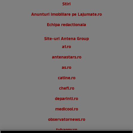
Stiri
Anunturi imobiliare pe Lajumate.ro
Echipa redactionala
Site-uri Antena Group
a1.ro
antenastars.ro
as.ro
catine.ro
chefi.ro
deparinti.ro
medicool.ro
observatornews.ro
tvhappy.ro