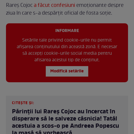
Rareș Cojoc
a făcut confesiuni
emoționante despre
ziua în care s-a despărțit oficial de fosta soție.
INFORMARE
Setările tale privind cookie-urile nu permit
afișarea conținutului din această zonă. E necesar
să accepți cookie-urile social media pentru
afisarea acestui tip de conținut.
Modifică setările
CITEȘTE ȘI:
Părinții lui Rareș Cojoc au încercat în
disperare să le salveze căsnicia! Tatăl
acestuia a scos-o pe Andreea Popescu
la masă să vorbească