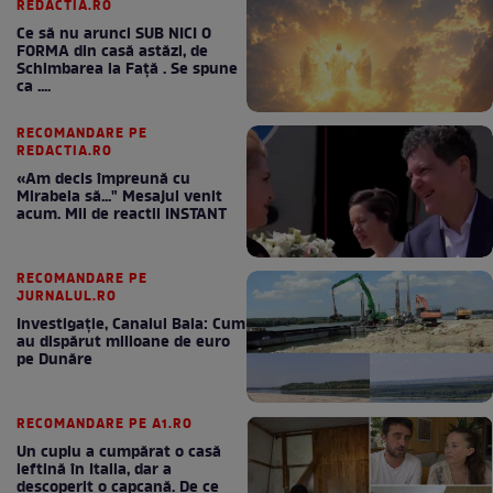
REDACTIA.RO
Ce să nu arunci SUB NICI O
FORMA din casă astăzi, de
Schimbarea la Față . Se spune
ca ....
RECOMANDARE PE
REDACTIA.RO
«Am decis împreună cu
Mirabela să..." Mesajul venit
acum. Mii de reactii INSTANT
RECOMANDARE PE
JURNALUL.RO
Investigație, Canalul Bala: Cum
au dispărut milioane de euro
pe Dunăre
RECOMANDARE PE A1.RO
Un cuplu a cumpărat o casă
ieftină în Italia, dar a
descoperit o capcană. De ce