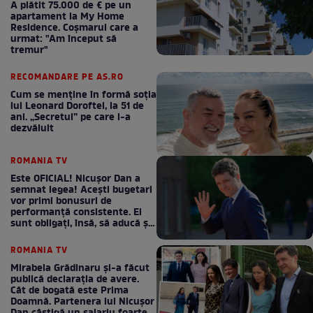
A plătit 75.000 de € pe un
apartament la My Home
Residence. Coşmarul care a
urmat: "Am început să
tremur"
RECOMANDARE PE AS.RO
Cum se menţine în formă soţia
lui Leonard Doroftei, la 51 de
ani. „Secretul” pe care l-a
dezvăluit
ROMANIA TV
Este OFICIAL! Nicușor Dan a
semnat legea! Acești bugetari
vor primi bonusuri de
performanță consistente. Ei
sunt obligați, însă, să aducă și
bani la bugetul de stat
ROMANIA TV
Mirabela Grădinaru și-a făcut
publică declarația de avere.
Cât de bogată este Prima
Doamnă. Partenera lui Nicușor