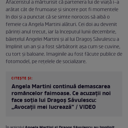
Afaceristul a mărturisit că partenera lui de viață i-a
arătat cât de frumoase și sincere pot fi momentele
în doi și a punctat că se simte norocos să aibă o
femeie ca Angela Martini alături. Cei doi au devenit
părinți anul trecut, iar la începutul lunii decembrie,
băiețelul Angelei Martini și al lui Dragoș Săvulescu a
împlinit un an și a fost sărbătorit așa cum se cuvine,
cu tort și baloane. Imaginile au fost făcute publice de
fotomodel, pe rețelele de socializare.
CITEȘTE ȘI:
Angela Martini continuă demascarea
româncelor faimoase. Ce acuzații noi
face soția lui Dragoș Săvulescu:
„Avocații mei lucrează” / VIDEO
Angela Martini și Dragoș Săvulescu au împlinit