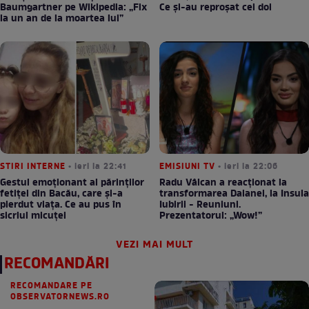
Baumgartner pe Wikipedia: „Fix
Ce și-au reproșat cei doi
la un an de la moartea lui”
STIRI INTERNE
• ieri la 22:41
EMISIUNI TV
• ieri la 22:06
Gestul emoționant al părinților
Radu Vâlcan a reacționat la
fetiței din Bacău, care și-a
transformarea Daianei, la Insula
pierdut viața. Ce au pus în
Iubirii - Reuniuni.
sicriul micuței
Prezentatorul: „Wow!”
VEZI MAI MULT
RECOMANDĂRI
RECOMANDARE PE
OBSERVATORNEWS.RO