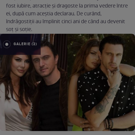
fost iubire, atracţie şi dragoste la prima vedere între
ei, după cum aceștia declarau. De curând,
îndrăgostiții au împlinit cinci ani de când au devenit
soț și soție.
GALERIE (2)