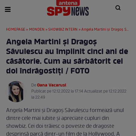
HOMEPAGE
»
MONDEN
»
SHOWBIZ INTERN
» Angela Martini și Dragoș Săvulescu au împlinit cinci ani de căsătorie. Cum au sărbătorit cei doi îndrăgostiți / FOTO
Angela Martini și Dragoș
Săvulescu au împlinit cinci ani de
căsătorie. Cum au sărbătorit cei
doi îndrăgostiți / FOTO
Oana Vacarusi
De
.
Publicat pe 12.12.2022 la 17:14 Actualizat pe 12.12.2022
la 22:49
Angela Martini și Dragoș Săvulescu formează unul
dintre cele mai iubite și apreciate cupluri din
showbiz. Cei doi trăiesc o poveste de dragoste
desprinsă parcă dintr-un film de la Hollywood. A