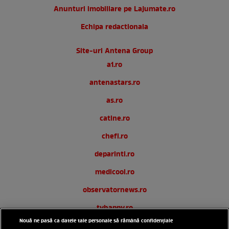
Anunturi imobiliare pe Lajumate.ro
Echipa redactionala
Site-uri Antena Group
a1.ro
antenastars.ro
as.ro
catine.ro
chefi.ro
deparinti.ro
medicool.ro
observatornews.ro
tvhappy.ro
Nouă ne pasă ca datele tale personale să rămână confidențiale
useit.ro