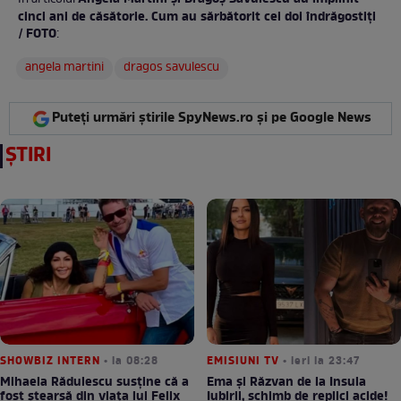
În articolul
cinci ani de căsătorie. Cum au sărbătorit cei doi îndrăgostiți
/ FOTO
:
angela martini
dragos savulescu
Puteți urmări știrile SpyNews.ro și pe Google News
ȘTIRI
SHOWBIZ INTERN
• la 08:28
EMISIUNI TV
• ieri la 23:47
Mihaela Rădulescu susține că a
Ema și Răzvan de la Insula
fost ștearsă din viața lui Felix
Iubirii, schimb de replici acide!