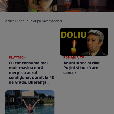
Articolul continuă după recomandări
PLAYTECH
ROMANIA TV
Cu cât consumă mai
Anunţul şoc al zilei!
mult mașina dacă
Puţini ştiau că are
mergi cu aerul
cancer
condiționat pornit la 40
de grade. Diferența
poate fi mai mare
decât crezi