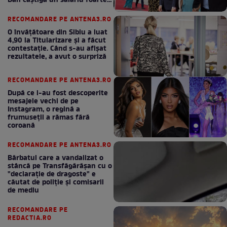
Dan câștigă un salariu foarte
bun în fiecare lună!
RECOMANDARE PE ANTENA3.RO
O învățătoare din Sibiu a luat
4,90 la Titularizare și a făcut
contestație. Când s-au afișat
rezultatele, a avut o surpriză
RECOMANDARE PE ANTENA3.RO
După ce i-au fost descoperite
mesajele vechi de pe
Instagram, o regină a
frumuseții a rămas fără
coroană
RECOMANDARE PE ANTENA3.RO
Bărbatul care a vandalizat o
stâncă pe Transfăgărășan cu o
"declaraţie de dragoste" e
căutat de poliție și comisarii
de mediu
RECOMANDARE PE
REDACTIA.RO