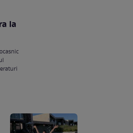
ra la
rocasnic
ul
eraturi