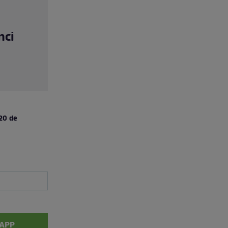
nci
 20 de
APP