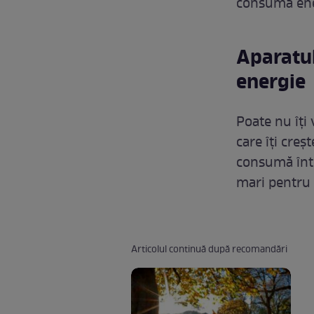
consumă ener
Aparatul
energie
Poate nu îți 
care îți creșt
consumă într
mari pentru a
Articolul continuă după recomandări