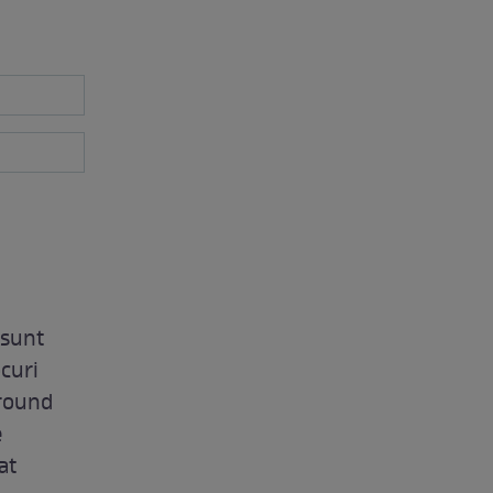
 sunt
ocuri
rround
e
at