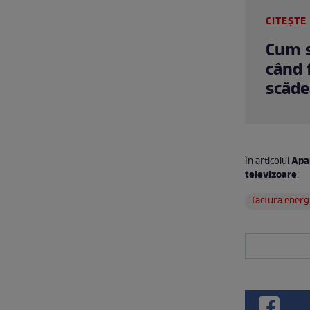
CITEȘTE 
Cum s
când 
scăd
Apar
În articolul
televizoare
:
factura energ