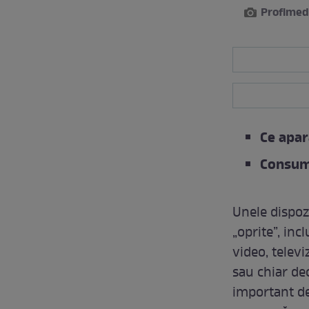
Profimed
Ce apar
Consumă
Unele dispoz
„oprite”, in
video, telev
sau chiar de
important de 