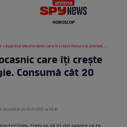
HOROSCOP
N
» Aparatul electrocasnic care îți crește factura la energie. Consumă cât 20 de televizoare
ocasnic care îți crește
rgie. Consumă cât 20
41 Actualizat pe 20.01.2025 la 09:41
lectricitate, trebuie să îți dai seama ce te