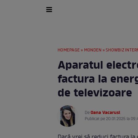
HOMEPAGE
»
MONDEN
»
SHOWBIZ INTER
Aparatul electr
factura la ene
de televizoare
Oana Vacarusi
De
.
Publicat pe 20.01.2025 la 09:
Dacă vrei să reduci factura la e