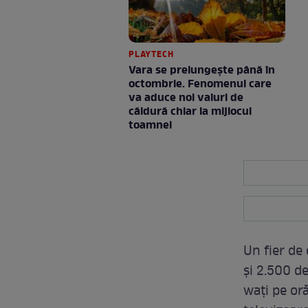
PLAYTECH
Vara se prelungeşte până în
octombrie. Fenomenul care
va aduce noi valuri de
căldură chiar la mijlocul
toamnei
Un fier de
și 2.500 de
wați pe or