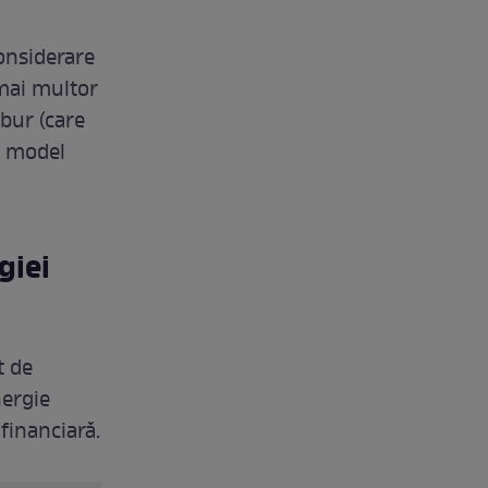
considerare
 mai multor
abur (care
n model
giei
t de
nergie
financiară.