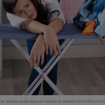
lcat obișnuit poate avea un consum de energie între 2.000 și 2.5