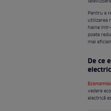
televizoar
Pentru a r
utilizarea 
haine într-
poate redu
mai eficie
De ce 
electri
Economisir
vedere eco
electrică e