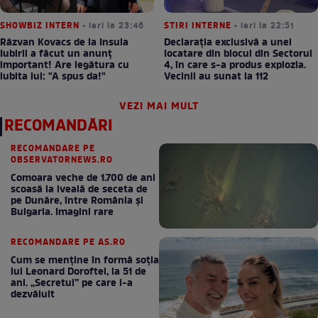
SHOWBIZ INTERN
• ieri la 23:46
STIRI INTERNE
• ieri la 22:51
Răzvan Kovacs de la Insula
Declarația exclusivă a unei
Iubirii a făcut un anunț
locatare din blocul din Sectorul
important! Are legătura cu
4, în care s-a produs explozia.
iubita lui: "A spus da!"
Vecinii au sunat la 112
VEZI MAI MULT
RECOMANDĂRI
RECOMANDARE PE
OBSERVATORNEWS.RO
Comoara veche de 1.700 de ani
scoasă la iveală de seceta de
pe Dunăre, între România şi
Bulgaria. Imagini rare
RECOMANDARE PE AS.RO
Cum se menţine în formă soţia
lui Leonard Doroftei, la 51 de
ani. „Secretul” pe care l-a
dezvăluit