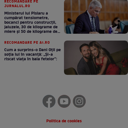
RECOMANDARE PE
JURNALUL.RO
Ministerul lui Pîslaru a
cumpărat tensiometre,
bocanci pentru construcții,
jaluzele, 30 de kilograme de
miere și 50 de kilograme de
cafea
RECOMANDARE PE A1.RO
Cum a surprins-o Dani Oțil pe
soția lui în vacanță: „Și-a
riscat viața în baia fetelor”:
Politica de cookies