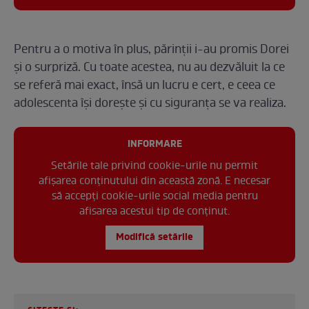
Pentru a o motiva în plus, părinții i-au promis Dorei
și o surpriză. Cu toate acestea, nu au dezvăluit la ce
se referă mai exact, însă un lucru e cert, e ceea ce
adolescenta își dorește și cu siguranța se va realiza.
INFORMARE
Setările tale privind cookie-urile nu permit
afișarea conținutului din această zonă. E necesar
să accepți cookie-urile social media pentru
afisarea acestui tip de conținut.
Modifică setările