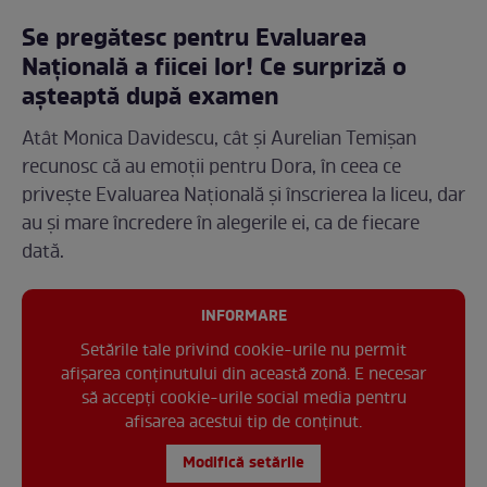
Se pregătesc pentru Evaluarea
Națională a fiicei lor! Ce surpriză o
așteaptă după examen
Atât Monica Davidescu, cât și Aurelian Temișan
recunosc că au emoții pentru Dora, în ceea ce
privește Evaluarea Națională și înscrierea la liceu, dar
au și mare încredere în alegerile ei, ca de fiecare
dată.
INFORMARE
Setările tale privind cookie-urile nu permit
afișarea conținutului din această zonă. E necesar
să accepți cookie-urile social media pentru
afisarea acestui tip de conținut.
Modifică setările