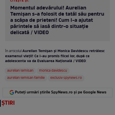
CITEȘTE ȘI:
Momentul adevărului! Aurelian
Temișan s-a folosit de tatăl său pentru
a scăpa de prieteni! Cum l-a ajutat
părintele să iasă dintr-o situație
delicată / VIDEO
Aurelian Temișan și Monica Davidescu retrăiesc
În articolul
examenul vieții! Ce i-au promis fiicei lor, după ce
adolescenta va da Evaluarea Națională / VIDEO
:
aurelian temisan
monica davidescu
aurelian temisan familie
exclusiv spynews.ro
Puteți urmări știrile SpyNews.ro și pe Google News
ȘTIRI