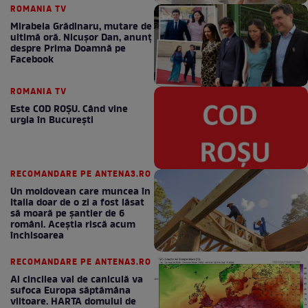
ROMANIA TV
Mirabela Grădinaru, mutare de
ultimă oră. Nicuşor Dan, anunţ
despre Prima Doamnă pe
Facebook
ROMANIA TV
Este COD ROŞU. Când vine
urgia în Bucureşti
RECOMANDARE PE ANTENA3.RO
Un moldovean care muncea în
Italia doar de o zi a fost lăsat
să moară pe şantier de 6
români. Aceștia riscă acum
închisoarea
RECOMANDARE PE ANTENA3.RO
Al cincilea val de caniculă va
sufoca Europa săptămâna
viitoare. HARTA domului de