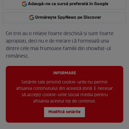
Adaugă-ne ca sursă preferată în Google
Urmărește SpyNews pe Discover
Cei trei au o relație foarte deschisă și sunt foarte
apropiați, deci nu e de mirare că formează una
dintre cele mai frumoase familii din showbiz-ul
românesc.
INFORMARE
Setările tale privind cookie-urile nu permit
afișarea conținutului din această zonă. E necesar
să accepți cookie-urile social media pentru
afisarea acestui tip de conținut.
Modifică setările