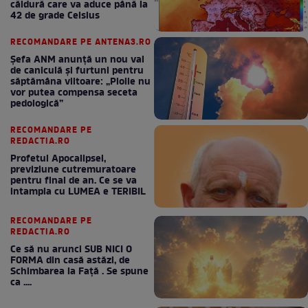
căldură care va aduce până la
42 de grade Celsius
RECOMANDARE PE ANTENA3.RO
Șefa ANM anunță un nou val
de caniculă și furtuni pentru
săptămâna viitoare: „Ploile nu
vor putea compensa seceta
pedologică”
RECOMANDARE PE
REDACTIA.RO
Profetul Apocalipsei,
previziune cutremuratoare
pentru final de an. Ce se va
intampla cu LUMEA e TERIBIL
RECOMANDARE PE
REDACTIA.RO
Ce să nu arunci SUB NICI O
FORMA din casă astăzi, de
Schimbarea la Față . Se spune
ca ....