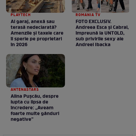
PLAYTECH
ROMANIA TV
Ai garaj, anexă sau
FOTO EXCLUSIV.
terasă nedeclarată?
Andreea Esca şi Cabral,
Amenzile și taxele care
împreună la UNTOLD,
îi sperie pe proprietari
sub privirile sexy ale
în 2026
Andreei Ibacka
ANTENASTARS
Alina Pușcău, despre
lupta cu lipsa de
încredere: „Aveam
foarte multe gânduri
negative”