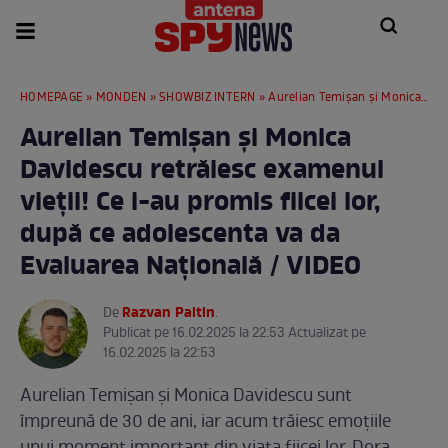
HOMEPAGE
»
MONDEN
»
SHOWBIZ INTERN
» Aurelian Temișan și Monica Davidescu retrăiesc examenul vieții! Ce i-au promis fiicei lor, după ce adolescenta va da Evaluarea Națională / VIDEO
Aurelian Temișan și Monica
Davidescu retrăiesc examenul
vieții! Ce i-au promis fiicei lor,
după ce adolescenta va da
Evaluarea Națională / VIDEO
Razvan Paltin
De
.
Publicat pe 16.02.2025 la 22:53 Actualizat pe
16.02.2025 la 22:53
Aurelian Temișan și Monica Davidescu sunt
împreună de 30 de ani, iar acum trăiesc emoțiile