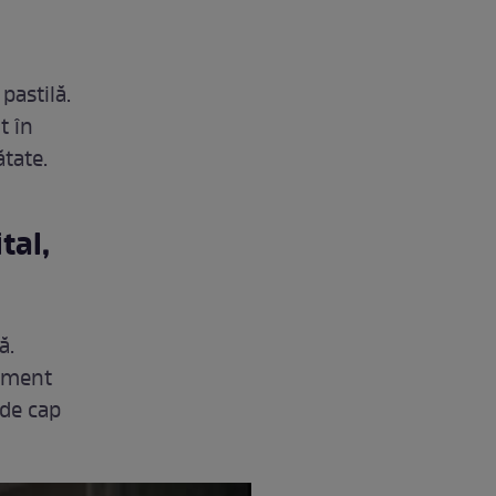
pastilă.
t în
ătate.
tal,
ă.
cament
 de cap