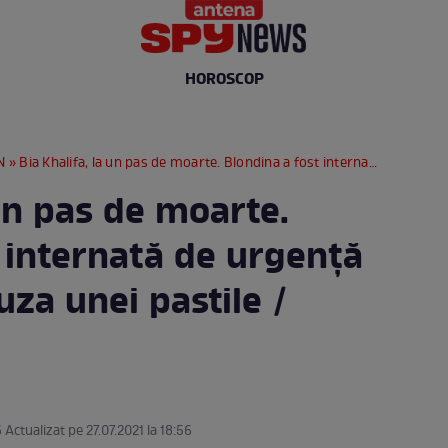
HOROSCOP
N
» Bia Khalifa, la un pas de moarte. Blondina a fost internată de urgență la spital, din cauza unei pastile / VIDEO
 un pas de moarte.
 internată de urgență
auza unei pastile /
6 Actualizat pe 27.07.2021 la 18:56