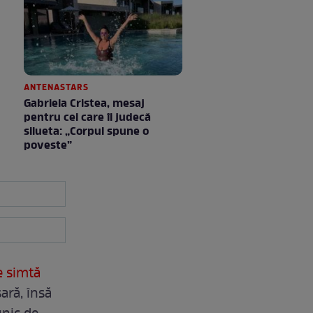
ANTENASTARS
Gabriela Cristea, mesaj
pentru cei care îi judecă
silueta: „Corpul spune o
poveste”
e simtă
ară, însă