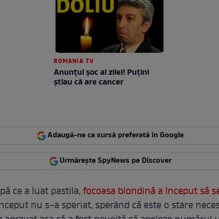
ROMANIA TV
Anunţul şoc al zilei! Puţini
ştiau că are cancer
Adaugă-ne ca sursă preferată în Google
Urmărește SpyNews pe Discover
ă ce a luat pastila,
focoasa blondină a început să s
a început nu s-a speriat, sperând că este o stare neces