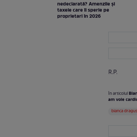
nedeclarată? Amenzile și
taxele care îi sperie pe
proprietari în 2026
R.P.
Bia
În articolul
am voie cardi
bianca dragu