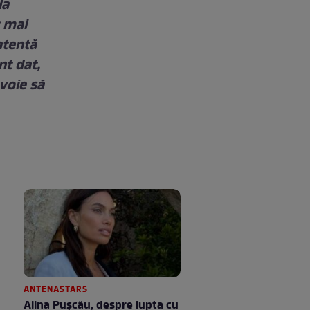
la
t mai
atentă
nt dat,
voie să
ANTENASTARS
Alina Pușcău, despre lupta cu