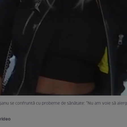
şanu se confruntă cu probeme de sănătate: "Nu am voie să alerg
video