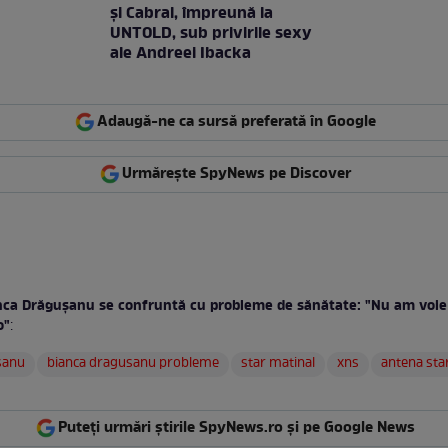
şi Cabral, împreună la
UNTOLD, sub privirile sexy
ale Andreei Ibacka
Adaugă-ne ca sursă preferată în Google
Urmărește SpyNews pe Discover
nca Drăguşanu se confruntă cu probleme de sănătate: "Nu am voie 
o"
:
sanu
bianca dragusanu probleme
star matinal
xns
antena sta
Puteți urmări știrile SpyNews.ro și pe Google News