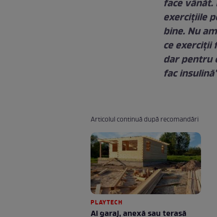
face vânăt. 
exerciţiile 
bine. Nu am 
ce exerciţi
dar pentru 
fac insulină
Articolul continuă după recomandări
PLAYTECH
Ai garaj, anexă sau terasă