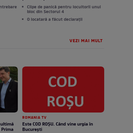
întrebare
Clipe de panică pentru locuitorii unui
bloc din Sectorul 4
O locatară a făcut declarații
VEZI MAI MULT
ROMANIA TV
Este COD ROŞU. Când vine urgia în
e Prima
Bucureşti