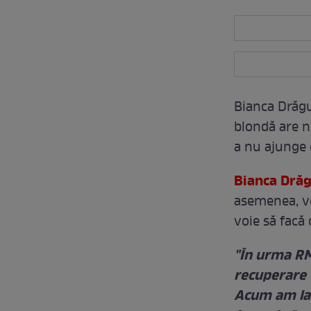
Bianca Drăg
blondă are n
a nu ajunge 
Bianca Dră
asemenea, ve
voie să facă c
"În urma RM
recuperare c
Acum am la 