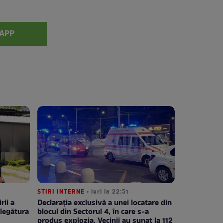
APP
STIRI INTERNE
• ieri la 22:51
rii a
Declarația exclusivă a unei locatare din
legătura
blocul din Sectorul 4, în care s-a
produs explozia. Vecinii au sunat la 112