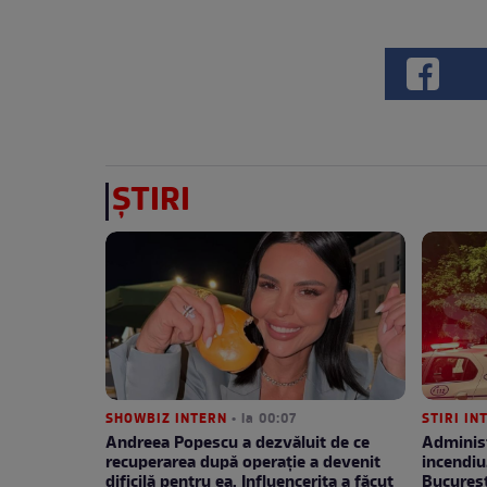
ȘTIRI
SHOWBIZ INTERN
• la 00:07
STIRI IN
Andreea Popescu a dezvăluit de ce
Administ
recuperarea după operație a devenit
incendiu
dificilă pentru ea. Influencerița a făcut
București