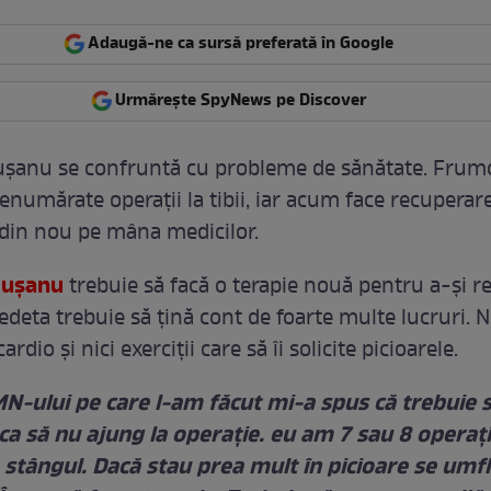
Adaugă-ne ca sursă preferată în Google
Urmărește SpyNews pe Discover
uşanu se confruntă cu probleme de sănătate. Frum
enumărate operaţii la tibii, iar acum face recuperar
din nou pe mâna medicilor.
guşanu
trebuie să facă o terapie nouă pentru a-şi r
deta trebuie să ţină cont de foarte multe lucruri. 
ardio şi nici exerciţii care să îi solicite picioarele.
N-ului pe care l-am făcut mi-a spus că trebuie s
a să nu ajung la operaţie. eu am 7 sau 8 operaţii 
stângul. Dacă stau prea mult în picioare se umfl