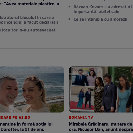
e: ”Avea materiale plastice, a
Răzvan Kovacs i-a adresat o 
”
importantă iubitei sale
stratorul blocului în care a
Ce se întâmplă cu amorezii
oc incendiul a făcut declarații
e locuitori s-au autoevacuat
DARE PE AS.RO
ROMANIA TV
enţine în formă soţia lui
Mirabela Grădinaru, mutare de ultimă
Doroftei, la 51 de ani.
oră. Nicuşor Dan, anunţ despr