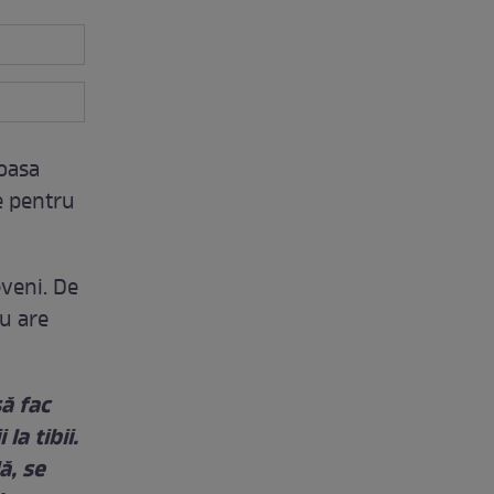
oasa
e pentru
eveni. De
Nu are
ă fac
la tibii.
ă, se