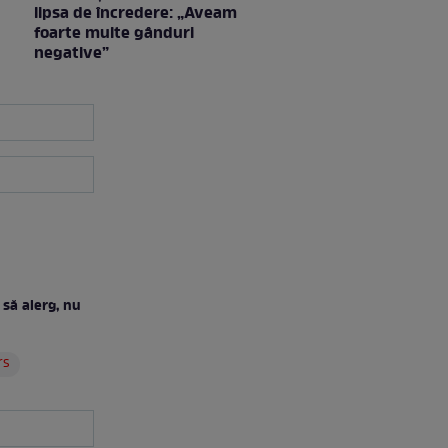
lipsa de încredere: „Aveam
foarte multe gânduri
negative”
să alerg, nu
rs