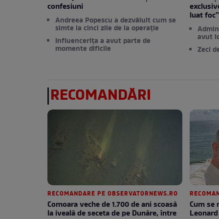
confesiuni
exclusiv
luat foc
Andreea Popescu a dezvăluit cum se
simte la cinci zile de la operație
Admini
avut l
Influencerița a avut parte de
momente dificile
Zeci d
RECOMANDĂRI
RECOMANDARE PE OBSERVATORNEWS.RO
RECOMAN
Comoara veche de 1.700 de ani scoasă
Cum se m
la iveală de seceta de pe Dunăre, între
Leonard 