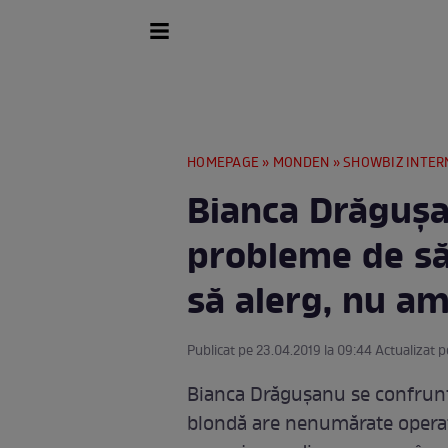
HOMEPAGE
»
MONDEN
»
SHOWBIZ INTER
Bianca Drăguşa
probleme de să
să alerg, nu am
Publicat pe 23.04.2019 la 09:44 Actualizat p
Bianca Drăguşanu se confrun
blondă are nenumărate operaţi