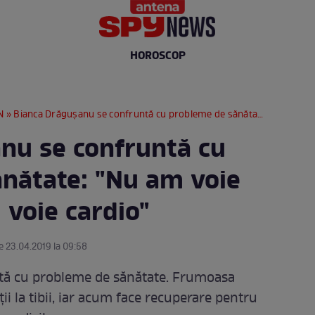
HOROSCOP
N
» Bianca Drăguşanu se confruntă cu probleme de sănătate: "Nu am voie să alerg, nu am voie cardio"
nu se confruntă cu
nătate: "Nu am voie
 voie cardio"
e 23.04.2019 la 09:58
tă cu probleme de sănătate. Frumoasa
i la tibii, iar acum face recuperare pentru