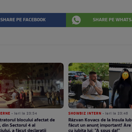
SHARE PE FACEBOOK
SHARE PE WHATS
TERNE
• ieri la 23:54
SHOWBIZ INTERN
• ieri la 23:46
ratorul blocului afectat de
Răzvan Kovacs de la Insula Iubi
, din Sectorul 4 al
făcut un anunț important! Are 
ului, a făcut declarații
cu iubita lui: "A spus da!"