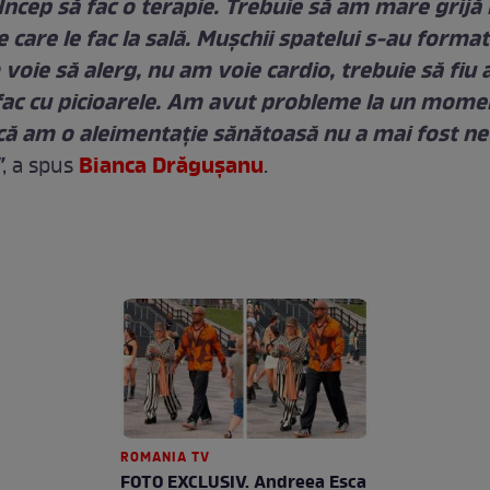
Încep să fac o terapie. Trebuie să am mare grijă 
pe care le fac la sală. Muşchii spatelui s-au forma
voie să alerg, nu am voie cardio, trebuie să fiu 
i fac cu picioarele. Am avut probleme la un mome
că am o aleimentaţie sănătoasă nu a mai fost ne
"
Bianca Drăguşanu
, a spus
.
ROMANIA TV
FOTO EXCLUSIV. Andreea Esca