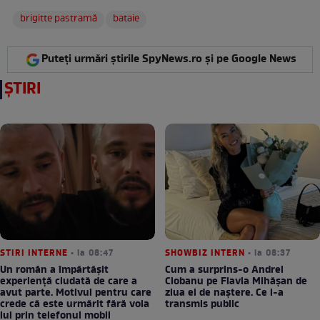
brigitte pastramă
bataie
Puteți urmări știrile SpyNews.ro și pe Google News
ȘTIRI
STIRI INTERNE
• la 08:47
SHOWBIZ INTERN
• la 08:37
Un român a împărtășit
Cum a surprins-o Andrei
experiență ciudată de care a
Ciobanu pe Flavia Mihășan de
avut parte. Motivul pentru care
ziua ei de naștere. Ce i-a
crede că este urmărit fără voia
transmis public
lui prin telefonul mobil