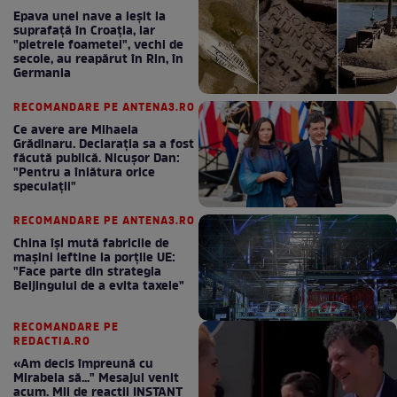
Epava unei nave a ieșit la
suprafață în Croația, iar
"pietrele foametei", vechi de
secole, au reapărut în Rin, în
Germania
RECOMANDARE PE ANTENA3.RO
Ce avere are Mihaela
Grădinaru. Declarația sa a fost
făcută publică. Nicușor Dan:
"Pentru a înlătura orice
speculații"
RECOMANDARE PE ANTENA3.RO
China își mută fabricile de
mașini ieftine la porțile UE:
"Face parte din strategia
Beijingului de a evita taxele"
RECOMANDARE PE
REDACTIA.RO
«Am decis împreună cu
Mirabela să..." Mesajul venit
acum. Mii de reactii INSTANT