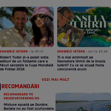
SHOWBIZ INTERN
• la 00:15
SHOWBIZ INTERN
• ieri la 23:48
Robert Tudor și-a pozat soția
Ți-o mai amintești pe
alături de un fotbalist care a
Hannelore Ulrich de la Insula
făcut senzație la Cupa Mondială
Iubirii? Cu ce se ocupă fosta
de Fotbal 2026
concurentă acum
VEZI MAI MULT
RECOMANDĂRI
RECOMANDARE PE
OBSERVATORNEWS.RO
Misiune eșuată pe Dunăre:
Barjele nu au fost scufundate.