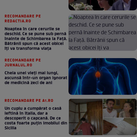
RECOMANDARE PE
REDACTIA.RO
Noaptea în care cerurile se
deschid. Ce se pune sub pernă
înainte de Schimbarea la Față.
Bătrânii spun că acest obicei
îți va transforma viața
RECOMANDARE PE
JURNALUL.RO
Cheia unei vieți mai lungi,
ascunsă într-un organ ignorat
de medicină zeci de ani
RECOMANDARE PE A1.RO
Un cuplu a cumpărat o casă
ieftină în Italia, dar a
descoperit o capcană. De ce
costa foarte puțin imobilul din
Sicilia