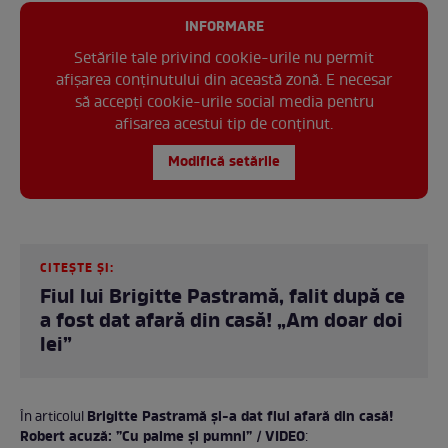
INFORMARE
Setările tale privind cookie-urile nu permit
afișarea conținutului din această zonă. E necesar
să accepți cookie-urile social media pentru
afisarea acestui tip de conținut.
Modifică setările
CITEȘTE ȘI:
Fiul lui Brigitte Pastramă, falit după ce
a fost dat afară din casă! „Am doar doi
lei”
Brigitte Pastramă și-a dat fiul afară din casă!
În articolul
Robert acuză: ”Cu palme și pumni” / VIDEO
: