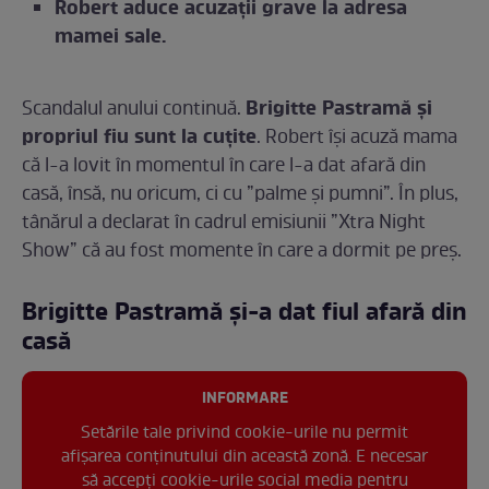
Robert aduce acuzații grave la adresa
mamei sale.
Brigitte Pastramă și
Scandalul anului continuă.
propriul fiu sunt la cuțite
. Robert își acuză mama
că l-a lovit în momentul în care l-a dat afară din
casă, însă, nu oricum, ci cu ”palme și pumni”. În plus,
tânărul a declarat în cadrul emisiunii ”Xtra Night
Show” că au fost momente în care a dormit pe preș.
Brigitte Pastramă și-a dat fiul afară din
casă
INFORMARE
Setările tale privind cookie-urile nu permit
afișarea conținutului din această zonă. E necesar
să accepți cookie-urile social media pentru