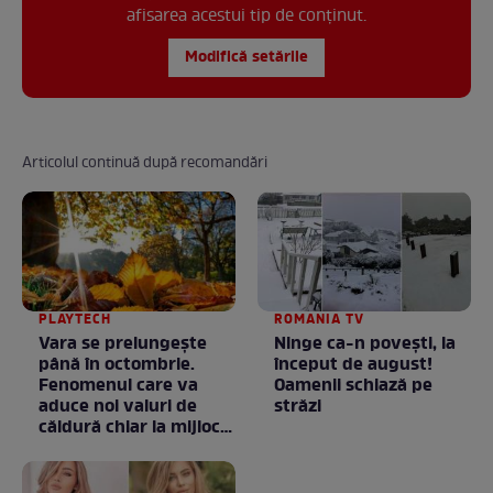
afisarea acestui tip de conținut.
Modifică setările
Articolul continuă după recomandări
PLAYTECH
ROMANIA TV
Vara se prelungeşte
Ninge ca-n povești, la
până în octombrie.
început de august!
Fenomenul care va
Oamenii schiază pe
aduce noi valuri de
străzi
căldură chiar la mijlocul
toamnei