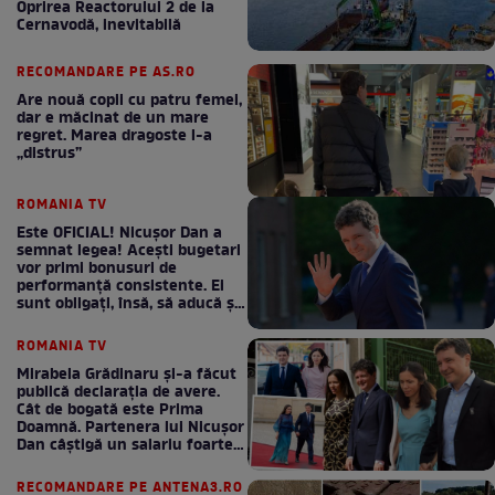
Oprirea Reactorului 2 de la
Cernavodă, inevitabilă
RECOMANDARE PE AS.RO
Are nouă copii cu patru femei,
dar e măcinat de un mare
regret. Marea dragoste l-a
„distrus”
ROMANIA TV
Este OFICIAL! Nicușor Dan a
semnat legea! Acești bugetari
vor primi bonusuri de
performanță consistente. Ei
sunt obligați, însă, să aducă și
bani la bugetul de stat
ROMANIA TV
Mirabela Grădinaru și-a făcut
publică declarația de avere.
Cât de bogată este Prima
Doamnă. Partenera lui Nicușor
Dan câștigă un salariu foarte
bun în fiecare lună!
RECOMANDARE PE ANTENA3.RO