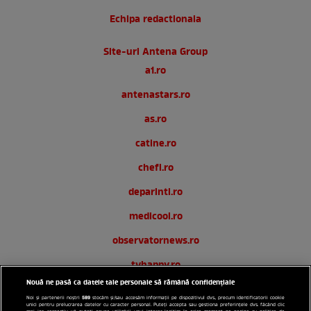
Echipa redactionala
Site-uri Antena Group
a1.ro
antenastars.ro
as.ro
catine.ro
chefi.ro
deparinti.ro
medicool.ro
observatornews.ro
tvhappy.ro
Nouă ne pasă ca datele tale personale să rămână confidențiale
useit.ro
589
Noi și partenerii noștri
stocăm și/sau accesăm informații pe dispozitivul dvs., precum identificatorii cookie
unici pentru prelucrarea datelor cu caracter personal. Puteți accepta sau gestiona preferințele dvs. făcând clic