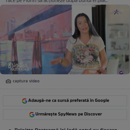
face pe Florin să acționeze după bunul ei plac.
captura video
Adaugă-ne ca sursă preferată în Google
Urmărește SpyNews pe Discover