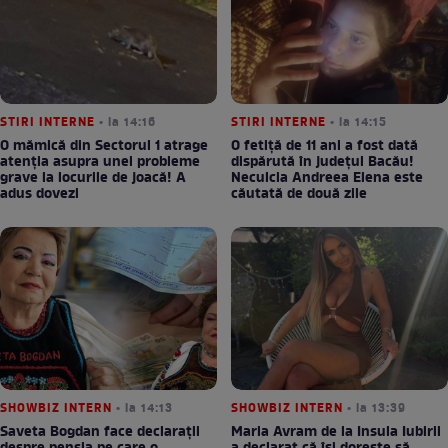
STIRI INTERNE
• la 14:16
STIRI INTERNE
• la 14:15
O mămică din Sectorul 1 atrage
O fetiță de 11 ani a fost dată
atenția asupra unei probleme
dispărută în județul Bacău!
grave la locurile de joacă! A
Neculcia Andreea Elena este
adus dovezi
căutată de două zile
SHOWBIZ INTERN
• la 14:13
SHOWBIZ INTERN
• la 13:39
Saveta Bogdan face declarații
Maria Avram de la Insula Iubirii