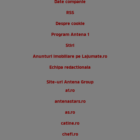
Date companie
RSS
Despre cookie
Program Antena 1
Stiri
Anunturi imobiliare pe Lajumate.ro
Echipa redactionala
Site-uri Antena Group
a1.ro
antenastars.ro
as.ro
catine.ro
chefi.ro