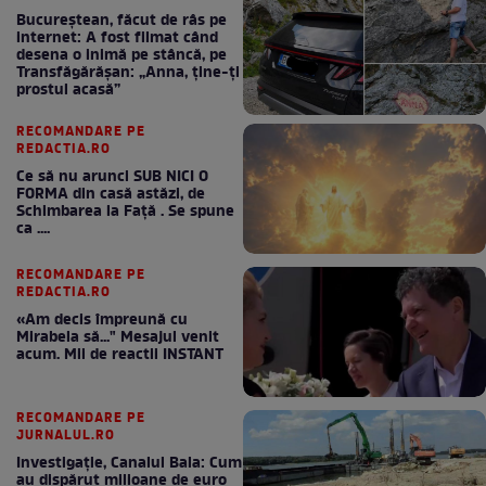
Bucureștean, făcut de râs pe
internet: A fost filmat când
desena o inimă pe stâncă, pe
Transfăgărășan: „Anna, ține-ți
prostul acasă”
RECOMANDARE PE
REDACTIA.RO
Ce să nu arunci SUB NICI O
FORMA din casă astăzi, de
Schimbarea la Față . Se spune
ca ....
RECOMANDARE PE
REDACTIA.RO
«Am decis împreună cu
Mirabela să..." Mesajul venit
acum. Mii de reactii INSTANT
RECOMANDARE PE
JURNALUL.RO
Investigație, Canalul Bala: Cum
au dispărut milioane de euro