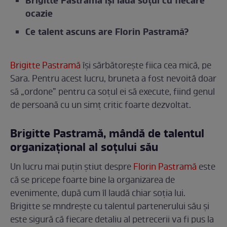
Brigitte Pastramă își ladă soțul cu fiecare
ocazie
Ce talent ascuns are Florin Pastramă?
Brigitte Pastramă
își sărbătorește fiica cea mică, pe
Sara. Pentru acest lucru, bruneta a fost nevoită doar
să „ordone” pentru ca soțul ei să execute, fiind genul
de persoană cu un simț critic foarte dezvoltat.
Brigitte Pastramă, mândă de talentul
organizațional al soțului său
Un lucru mai puțin știut despre
Florin Pastramă
este
că se pricepe foarte bine la organizarea de
evenimente, după cum îl laudă chiar soția lui.
Brigitte se mndrește cu talentul partenerului său și
este sigură că fiecare detaliu al petrecerii va fi pus la