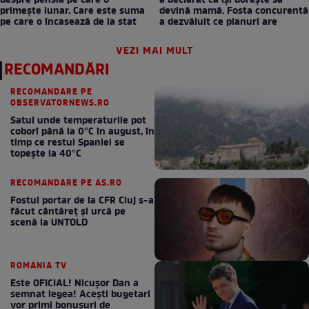
despre pensia pe care o
a declarat că își dorește să
primește lunar. Care este suma
devină mamă. Fosta concurentă
pe care o încasează de la stat
a dezvăluit ce planuri are
VEZI MAI MULT
RECOMANDĂRI
RECOMANDARE PE
OBSERVATORNEWS.RO
Satul unde temperaturile pot
coborî până la 0°C în august, în
timp ce restul Spaniei se
topește la 40°C
RECOMANDARE PE AS.RO
Fostul portar de la CFR Cluj s-a
făcut cântăreţ şi urcă pe
scenă la UNTOLD
ROMANIA TV
Este OFICIAL! Nicușor Dan a
semnat legea! Acești bugetari
vor primi bonusuri de