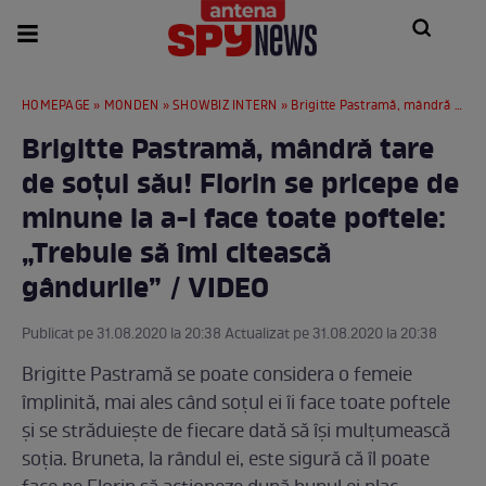
HOMEPAGE
»
MONDEN
»
SHOWBIZ INTERN
» Brigitte Pastramă, mândră tare de soțul său! Florin se pricepe de minune la a-i face toate poftele: „Trebuie să îmi citească gândurile” / VIDEO
Brigitte Pastramă, mândră tare
de soțul său! Florin se pricepe de
minune la a-i face toate poftele:
„Trebuie să îmi citească
gândurile” / VIDEO
Publicat pe 31.08.2020 la 20:38 Actualizat pe 31.08.2020 la 20:38
Brigitte Pastramă se poate considera o femeie
împlinită, mai ales când soțul ei îi face toate poftele
și se străduiește de fiecare dată să își mulțumească
soția. Bruneta, la rândul ei, este sigură că îl poate