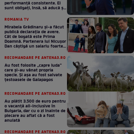
performanță consistente. Ei
sunt obligați, însă, să aducă și
bani la bugetul de stat
ROMANIA TV
Mirabela Grădinaru și-a făcut
publică declarația de avere.
Cât de bogată este Prima
Doamnă. Partenera lui Nicușor
Dan câștigă un salariu foarte
bun în fiecare lună!
RECOMANDARE PE ANTENA3.RO
Au fost folosite „capre Iuda”
care și-au vânat propria
specie. Și așa au fost salvate
țestoasele de Galapagos
RECOMANDARE PE ANTENA3.RO
Au plătit 3.500 de euro pentru
o vacanță all-inclusive în
Bulgaria, dar cu o zi înainte de
plecare au aflat că a fost
anulată
RECOMANDARE PE ANTENA3.RO