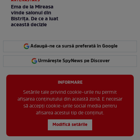
ANTENASTARS
Ema de la Mireasa
vinde salonul din
Bistrița. De ce a luat
această decizie
Adaugă-ne ca sursă preferată în Google
Urmărește SpyNews pe Discover
INFORMARE
Setările tale privind cookie-urile nu permit
afișarea conținutului din această zonă. E necesar
să accepți cookie-urile social media pentru
afisarea acestui tip de conținut.
Modifică setările