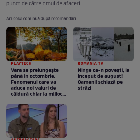
punct de către omul de afaceri.
Articolul continuă după recomandări
PLAYTECH
ROMANIA TV
Vara se prelungeşte
Ninge ca-n povești, la
până în octombrie.
început de august!
Fenomenul care va
Oamenii schiază pe
aduce noi valuri de
străzi
căldură chiar la mijlocul
toamnei