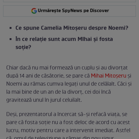
Urmărește SpyNews pe Discover
Ce spune Camelia Mitoșeru despre Noemi?
În ce relație sunt acum MIhai și fosta
soție?
Chiar dacă nu mai formează un cuplu și au divorțat
după 14 ani de căsătorie, se pare că
Mihai Mitoșeru
și
Noemi au rămas cumva legați unul de celălalt. Căci și
la mai bine de un an de la divorț, cei doi încă
gravitează unul în jurul celuilalt.
Deși, prezentatorul a încercat să-și refacă viața, se
pare că fosta soție nu a fost deloc de acord cu acest
lucru, motiv pentru care a intervenit imediat. Astfel
că, omul de televiziune a rămas din nou sigur,