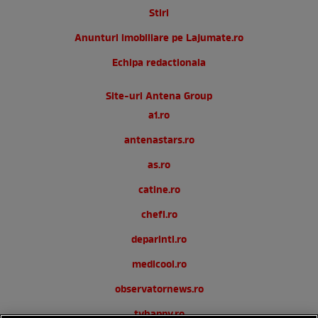
Stiri
Anunturi imobiliare pe Lajumate.ro
Echipa redactionala
Site-uri Antena Group
a1.ro
antenastars.ro
as.ro
catine.ro
chefi.ro
deparinti.ro
medicool.ro
observatornews.ro
tvhappy.ro