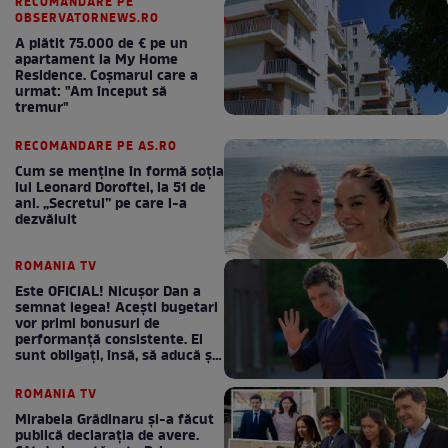
RECOMANDARE PE
OBSERVATORNEWS.RO
A plătit 75.000 de € pe un
apartament la My Home
Residence. Coşmarul care a
urmat: "Am început să
tremur"
RECOMANDARE PE AS.RO
Cum se menţine în formă soţia
lui Leonard Doroftei, la 51 de
ani. „Secretul” pe care l-a
dezvăluit
ROMANIA TV
Este OFICIAL! Nicușor Dan a
semnat legea! Acești bugetari
vor primi bonusuri de
performanță consistente. Ei
sunt obligați, însă, să aducă și
bani la bugetul de stat
ROMANIA TV
Mirabela Grădinaru și-a făcut
publică declarația de avere.