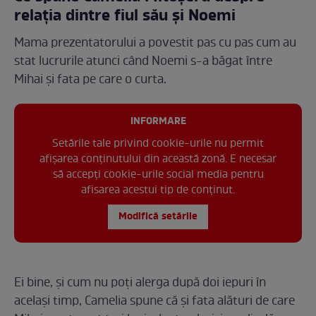
relația dintre fiul său și Noemi
Mama prezentatorului a povestit pas cu pas cum au
stat lucrurile atunci când Noemi s-a băgat între
Mihai și fata pe care o curta.
INFORMARE
Setările tale privind cookie-urile nu permit
afișarea conținutului din această zonă. E necesar
să accepți cookie-urile social media pentru
afisarea acestui tip de conținut.
Modifică setările
Ei bine, și cum nu poți alerga după doi iepuri în
același timp, Camelia spune că și fata alături de care