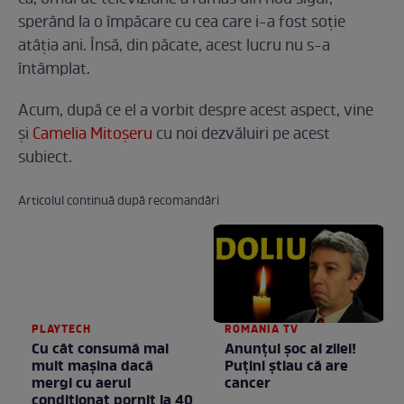
sperând la o împăcare cu cea care i-a fost soție
atâția ani. Însă, din păcate, acest lucru nu s-a
întâmplat.
Acum, după ce el a vorbit despre acest aspect, vine
și
Camelia Mitoșeru
cu noi dezvăluiri pe acest
subiect.
Articolul continuă după recomandări
PLAYTECH
ROMANIA TV
Cu cât consumă mai
Anunţul şoc al zilei!
mult mașina dacă
Puţini ştiau că are
mergi cu aerul
cancer
condiționat pornit la 40