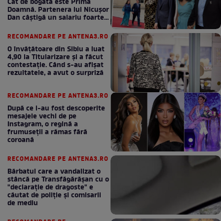
Cât de bogată este Prima
Doamnă. Partenera lui Nicușor
Dan câștigă un salariu foarte
bun în fiecare lună!
RECOMANDARE PE ANTENA3.RO
O învățătoare din Sibiu a luat
4,90 la Titularizare și a făcut
contestație. Când s-au afișat
rezultatele, a avut o surpriză
RECOMANDARE PE ANTENA3.RO
După ce i-au fost descoperite
mesajele vechi de pe
Instagram, o regină a
frumuseții a rămas fără
coroană
RECOMANDARE PE ANTENA3.RO
Bărbatul care a vandalizat o
stâncă pe Transfăgărășan cu o
"declaraţie de dragoste" e
căutat de poliție și comisarii
de mediu