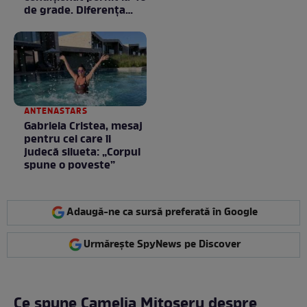
de grade. Diferența
poate fi mai mare
decât crezi
ANTENASTARS
Gabriela Cristea, mesaj
pentru cei care îi
judecă silueta: „Corpul
spune o poveste”
Adaugă-ne ca sursă preferată în Google
Urmărește SpyNews pe Discover
Ce spune Camelia Mitoșeru despre