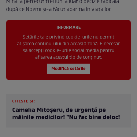
Mihai a petrecut trei luni a luat o decizie radicală
după ce Noemi și-a făcut apariția în viața lor.
INFORMARE
Setările tale privind cookie-urile nu permit
afișarea conținutului din această zonă. E necesar
să accepți cookie-urile social media pentru
afisarea acestui tip de conținut.
Modifică setările
CITEȘTE ȘI:
Camelia Mitoșeru, de urgență pe
mâinile medicilor! ”Nu fac bine deloc!