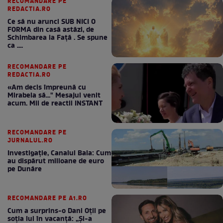
RECOMANDARE PE
REDACTIA.RO
Ce să nu arunci SUB NICI O
FORMA din casă astăzi, de
Schimbarea la Față . Se spune
ca ....
RECOMANDARE PE
REDACTIA.RO
«Am decis împreună cu
Mirabela să..." Mesajul venit
acum. Mii de reactii INSTANT
RECOMANDARE PE
JURNALUL.RO
Investigație, Canalul Bala: Cum
au dispărut milioane de euro
pe Dunăre
RECOMANDARE PE A1.RO
Cum a surprins-o Dani Oțil pe
soția lui în vacanță: „Și-a