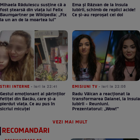
Mihaela Rădulescu susține că a
Ema și Răzvan de la Insula
fost ștearsă din viața lui Felix
Iubirii, schimb de replici acide!
Baumgartner pe Wikipedia: „Fix
Ce și-au reproșat cei doi
la un an de la moartea lui”
STIRI INTERNE
• ieri la 22:41
EMISIUNI TV
• ieri la 22:06
Gestul emoționant al părinților
Radu Vâlcan a reacționat la
fetiței din Bacău, care și-a
transformarea Daianei, la Insula
pierdut viața. Ce au pus în
Iubirii - Reuniuni.
sicriul micuței
Prezentatorul: „Wow!”
VEZI MAI MULT
RECOMANDĂRI