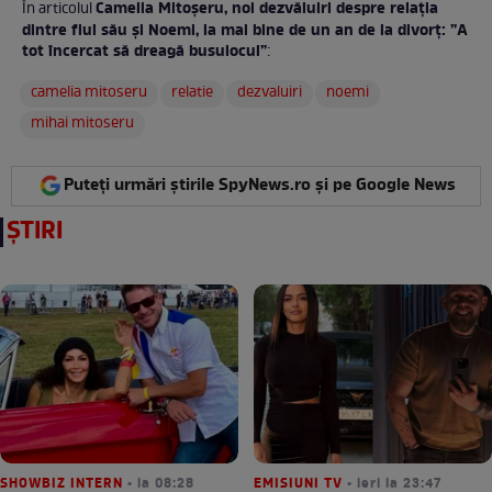
Camelia Mitoșeru, noi dezvăluiri despre relația
În articolul
dintre fiul său și Noemi, la mai bine de un an de la divorț: ”A
tot încercat să dreagă busuiocul”
:
camelia mitoseru
relatie
dezvaluiri
noemi
mihai mitoseru
Puteți urmări știrile SpyNews.ro și pe Google News
ȘTIRI
SHOWBIZ INTERN
• la 08:28
EMISIUNI TV
• ieri la 23:47