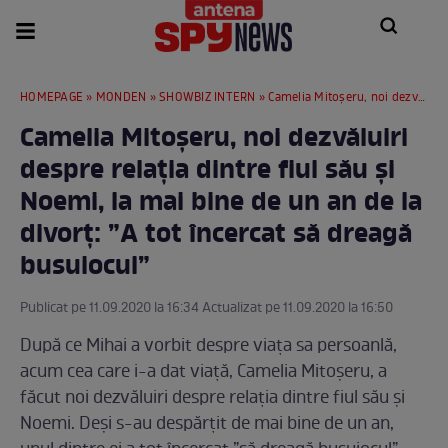
HOMEPAGE
»
MONDEN
»
SHOWBIZ INTERN
» Camelia Mitoșeru, noi dezvăluiri despre relația dintre fiul său și Noemi, la mai bine de un an de la divorț: ”A tot încercat să dreagă busuiocul”
Camelia Mitoșeru, noi dezvăluiri
despre relația dintre fiul său și
Noemi, la mai bine de un an de la
divorț: ”A tot încercat să dreagă
busuiocul”
Publicat pe 11.09.2020 la 16:34 Actualizat pe 11.09.2020 la 16:50
După ce Mihai a vorbit despre viața sa persoanlă,
acum cea care i-a dat viață, Camelia Mitoșeru, a
făcut noi dezvăluiri despre relația dintre fiul său și
Noemi. Deși s-au despărțit de mai bine de un an,