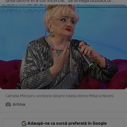
unul dintre ei a tot încercat ”să dreagă busuiocul”.
Camelia Mitoșeru vorbește despre relația dintre Mihai și Noemi
Arhiva
Adaugă-ne ca sursă preferată în Google