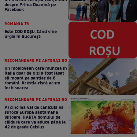
ultimă oră. Nicuşor Dan, anunţ
despre Prima Doamnă pe
Facebook
ROMANIA TV
Este COD ROŞU. Când vine
urgia în Bucureşti
RECOMANDARE PE ANTENA3.RO
Un moldovean care muncea în
Italia doar de o zi a fost lăsat
să moară pe şantier de 6
români. Aceștia riscă acum
închisoarea
RECOMANDARE PE ANTENA3.RO
Al cincilea val de caniculă va
sufoca Europa săptămâna
viitoare. HARTA domului de
căldură care va aduce până la
42 de grade Celsius