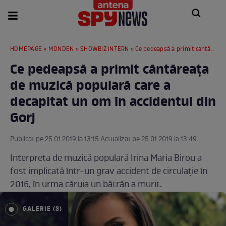
HOMEPAGE
»
MONDEN
»
SHOWBIZ INTERN
» Ce pedeapsă a primit cântăreața de muzică populară care a decapitat un om în accidentul din Gorj
Ce pedeapsă a primit cântăreața
de muzică populară care a
decapitat un om în accidentul din
Gorj
Publicat pe 25.01.2019 la 13:15 Actualizat pe 25.01.2019 la 13:49
Interpreta de muzică populară Irina Maria Birou a
fost implicată într-un grav accident de circulație în
2016, în urma căruia un bătrân a murit.
GALERIE (3)