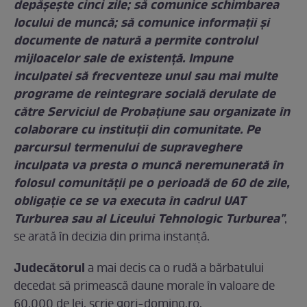
depăşeşte cinci zile; să comunice schimbarea
locului de muncă; să comunice informaţii şi
documente de natură a permite controlul
mijloacelor sale de existenţă. Impune
inculpatei să frecventeze unul sau mai multe
programe de reintegrare socială derulate de
către Serviciul de Probaţiune sau organizate în
colaborare cu instituţii din comunitate. Pe
parcursul termenului de supraveghere
inculpata va presta o muncă neremunerată în
folosul comunităţii pe o perioadă de 60 de zile,
obligaţie ce se va executa în cadrul UAT
Turburea sau al Liceului Tehnologic Turburea"
,
se arată în decizia din prima instanță.
Judecătorul
a mai decis ca o rudă a bărbatului
decedat să primească daune morale în valoare de
60.000 de lei, scrie gorj-domino.ro.