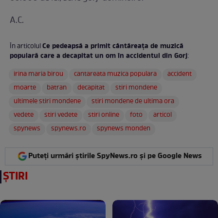
A.C.
Ce pedeapsă a primit cântăreața de muzică
În articolul
populară care a decapitat un om în accidentul din Gorj
:
irina maria birou
cantareata muzica populara
accident
moarte
batran
decapitat
stiri mondene
ultimele stiri mondene
stiri mondene de ultima ora
vedete
stiri vedete
stiri online
foto
articol
spynews
spynews.ro
spynews monden
Puteți urmări știrile SpyNews.ro și pe Google News
ȘTIRI