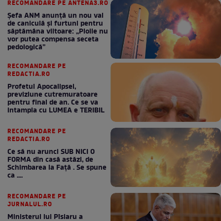
RECOMANDARE PE ANTENA3.RO
Șefa ANM anunță un nou val
de caniculă și furtuni pentru
săptămâna viitoare: „Ploile nu
vor putea compensa seceta
pedologică”
RECOMANDARE PE
REDACTIA.RO
Profetul Apocalipsei,
previziune cutremuratoare
pentru final de an. Ce se va
intampla cu LUMEA e TERIBIL
RECOMANDARE PE
REDACTIA.RO
Ce să nu arunci SUB NICI O
FORMA din casă astăzi, de
Schimbarea la Față . Se spune
ca ....
RECOMANDARE PE
JURNALUL.RO
Ministerul lui Pîslaru a