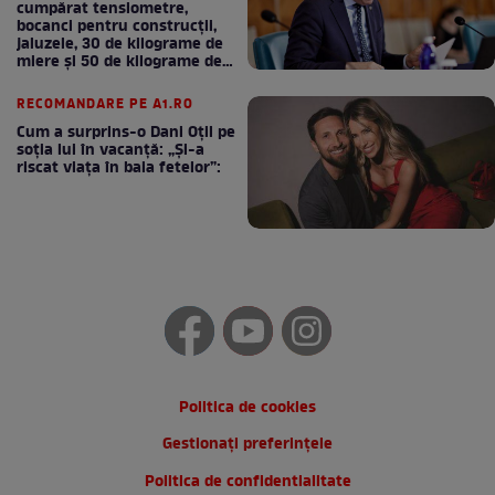
cumpărat tensiometre,
bocanci pentru construcții,
jaluzele, 30 de kilograme de
miere și 50 de kilograme de
cafea
RECOMANDARE PE A1.RO
Cum a surprins-o Dani Oțil pe
soția lui în vacanță: „Și-a
riscat viața în baia fetelor”:
Politica de cookies
Gestionați preferințele
Politica de confidentialitate