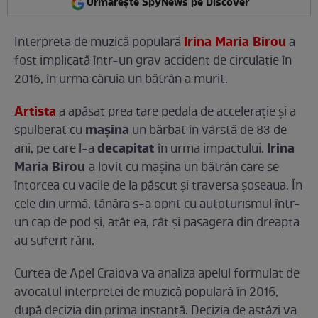
Urmărește SpyNews pe Discover
Irina Maria Birou
Interpreta de muzică populară
a
fost implicată într-un grav accident de circulație în
2016, în urma căruia un bătrân a murit.
Artista
a apăsat prea tare pedala de accelerație și a
mașina
spulberat cu
un bărbat în vârstă de 83 de
decapitat
Irina
ani, pe care l-a
în urma impactului.
Maria Birou
a lovit cu mașina un bătrân care se
întorcea cu vacile de la păscut și traversa șoseaua. În
cele din urmă, tânăra s-a oprit cu autoturismul într-
un cap de pod și, atât ea, cât și pasagera din dreapta
au suferit răni.
Curtea de Apel Craiova va analiza apelul formulat de
avocatul interpretei de muzică populară în 2016,
după decizia din prima instanță. Decizia de astăzi va