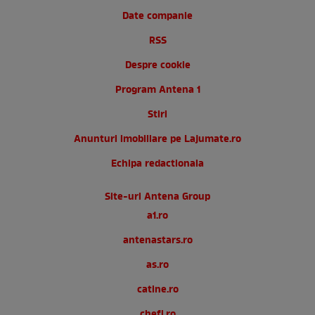
Date companie
RSS
Despre cookie
Program Antena 1
Stiri
Anunturi imobiliare pe Lajumate.ro
Echipa redactionala
Site-uri Antena Group
a1.ro
antenastars.ro
as.ro
catine.ro
chefi.ro