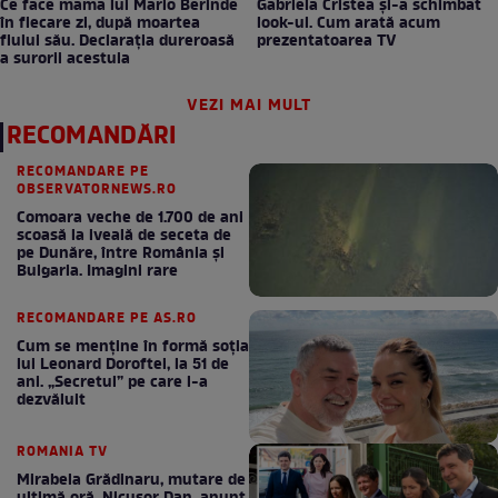
Ce face mama lui Mario Berinde
Gabriela Cristea și-a schimbat
în fiecare zi, după moartea
look-ul. Cum arată acum
fiului său. Declarația dureroasă
prezentatoarea TV
a surorii acestuia
VEZI MAI MULT
RECOMANDĂRI
RECOMANDARE PE
OBSERVATORNEWS.RO
Comoara veche de 1.700 de ani
scoasă la iveală de seceta de
pe Dunăre, între România şi
Bulgaria. Imagini rare
RECOMANDARE PE AS.RO
Cum se menţine în formă soţia
lui Leonard Doroftei, la 51 de
ani. „Secretul” pe care l-a
dezvăluit
ROMANIA TV
Mirabela Grădinaru, mutare de