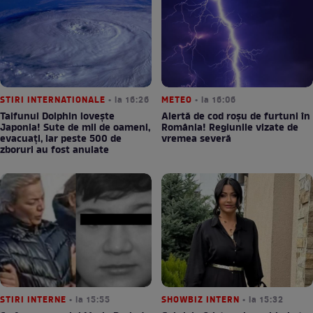
STIRI INTERNATIONALE
• la 16:26
METEO
• la 16:06
Taifunul Dolphin lovește
Alertă de cod roșu de furtuni în
Japonia! Sute de mii de oameni,
România! Regiunile vizate de
evacuați, iar peste 500 de
vremea severă
zboruri au fost anulate
STIRI INTERNE
• la 15:55
SHOWBIZ INTERN
• la 15:32