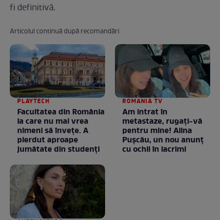
fi definitivă.
Articolul continuă după recomandări
PLAYTECH
ROMANIA TV
Facultatea din România
Am intrat în
la care nu mai vrea
metastaze, rugaţi-vă
nimeni să înveţe. A
pentru mine! Alina
pierdut aproape
Puşcău, un nou anunţ
jumătate din studenţi
cu ochii în lacrimi