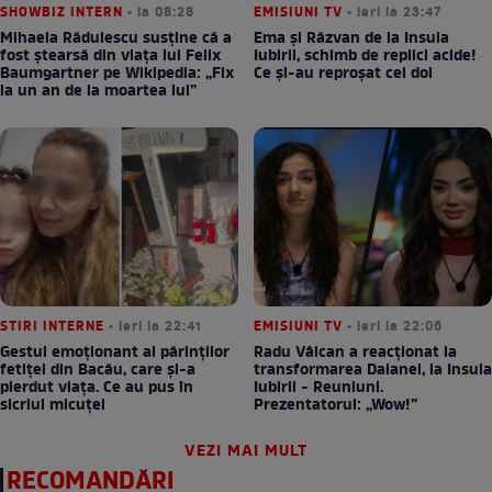
SHOWBIZ INTERN
• la 08:28
EMISIUNI TV
• ieri la 23:47
Mihaela Rădulescu susține că a
Ema și Răzvan de la Insula
fost ștearsă din viața lui Felix
Iubirii, schimb de replici acide!
Baumgartner pe Wikipedia: „Fix
Ce și-au reproșat cei doi
la un an de la moartea lui”
STIRI INTERNE
• ieri la 22:41
EMISIUNI TV
• ieri la 22:06
Gestul emoționant al părinților
Radu Vâlcan a reacționat la
fetiței din Bacău, care și-a
transformarea Daianei, la Insula
pierdut viața. Ce au pus în
Iubirii - Reuniuni.
sicriul micuței
Prezentatorul: „Wow!”
VEZI MAI MULT
RECOMANDĂRI