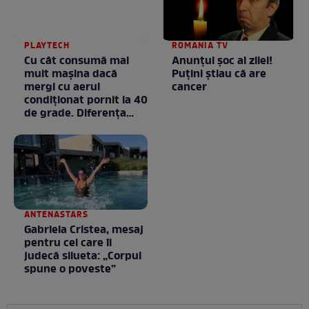
PLAYTECH
ROMANIA TV
Cu cât consumă mai
Anunţul şoc al zilei!
mult mașina dacă
Puţini ştiau că are
mergi cu aerul
cancer
condiționat pornit la 40
de grade. Diferența
poate fi mai mare
decât crezi
ANTENASTARS
Gabriela Cristea, mesaj
pentru cei care îi
judecă silueta: „Corpul
spune o poveste”