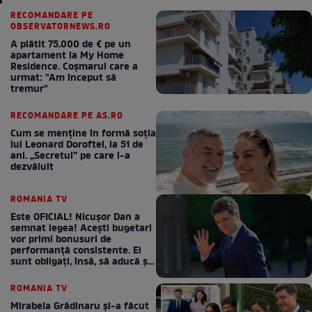
RECOMANDARE PE
OBSERVATORNEWS.RO
A plătit 75.000 de € pe un
apartament la My Home
Residence. Coşmarul care a
urmat: "Am început să
tremur"
RECOMANDARE PE AS.RO
Cum se menţine în formă soţia
lui Leonard Doroftei, la 51 de
ani. „Secretul” pe care l-a
dezvăluit
ROMANIA TV
Este OFICIAL! Nicușor Dan a
semnat legea! Acești bugetari
vor primi bonusuri de
performanță consistente. Ei
sunt obligați, însă, să aducă și
bani la bugetul de stat
ROMANIA TV
Mirabela Grădinaru și-a făcut