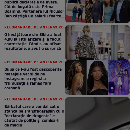
publică declarația de avere.
Cât de bogată este Prima
Doamnă. Partenera lui Nicușor
Dan câștigă un salariu foarte
bun în fiecare lună!
RECOMANDARE PE ANTENA3.RO
O învățătoare din Sibiu a luat
4,90 la Titularizare și a făcut
contestație. Când s-au afișat
rezultatele, a avut o surpriză
RECOMANDARE PE ANTENA3.RO
După ce i-au fost descoperite
mesajele vechi de pe
Instagram, o regină a
frumuseții a rămas fără
coroană
RECOMANDARE PE ANTENA3.RO
Bărbatul care a vandalizat o
stâncă pe Transfăgărășan cu o
"declaraţie de dragoste" e
căutat de poliție și comisarii
de mediu