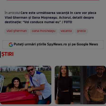
Care este următoarea vacanță în care vor pleca
În articolul
Vlad Gherman și Oana Moșneagu. Actorul, detalii despre
destinație: “Voi conduce numai eu” / FOTO
:
vlad gherman
oana mosneagu
vacanta
grecia
Puteți urmări știrile SpyNews.ro și pe Google News
ȘTIRI