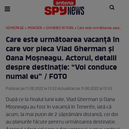
HOMEPAGE
»
MONDEN
»
SHOWBIZ INTERN
» Care este următoarea vacanță în care vor pleca Vlad Gherman și Oana Moșneagu. Actorul, detalii despre destinație: “Voi conduce numai eu” / FOTO
Care este următoarea vacanță în
care vor pleca Vlad Gherman și
Oana Moșneagu. Actorul, detalii
despre destinație: “Voi conduce
numai eu” / FOTO
Publicat pe 11.08.2022 la 13:52 Actualizat pe 11.08.2022 la 13:53
După ce la finalul lunii iulie, Vlad Gherman și Oana
Moșneagu au fost în vacanță în Tenerife, iată că
acum, la mai puțin de 2 săptămâni distanță, cei doi
au planurile făcute pentru următoarea destinație.