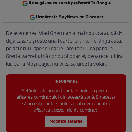
Adaugă-ne ca sursă preferată în Google
Urmărește SpyNews pe Discover
De asemenea, Vlad Gherman a mai spus că au găsit
deja cazare și este una foarte ieftină. Pe lângă asta,
pe actorul îl sperie foarte tare faptul că până în
Grecia va trebui să conducă doar el, deoarece iubita
lui, Oana Moșneagu, nu vrea să urce la volan.
INFORMARE
Setările tale privind cookie-urile nu permit
afișarea conținutului din această zonă. E necesar
să accepți cookie-urile social media pentru
afisarea acestui tip de conținut.
Modifică setările