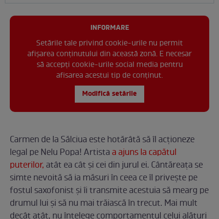
INFORMARE
Setările tale privind cookie-urile nu permit
afișarea conținutului din această zonă. E necesar
să accepți cookie-urile social media pentru
afisarea acestui tip de conținut.
Modifică setările
Carmen de la Sălciua este hotărâtă să îl acționeze
legal pe Nelu Popa! Artista
a ajuns la capătul
puterilor,
atât ea cât și cei din jurul ei. Cântăreața se
simte nevoită să ia măsuri în ceea ce îl privește pe
fostul saxofonist și îi transmite acestuia să mearg pe
drumul lui și să nu mai trăiască în trecut. Mai mult
decât atât, nu înțelege comportamentul celui alături