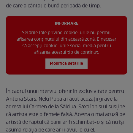
de care a cântat o bună perioadă de timp.
INFORMARE
Setările tale privind cookie-urile nu permit
afișarea conținutului din această zonă. E necesar
să accepți cookie-urile social media pentru
afisarea acestui tip de conținut.
Modifică setările
În cadrul unui interviu, oferit în exclusivitate pentru
Antena Stars, Nelu Popa a făcut acuzații grave la
adresa lui Carmen de la Sălciua. Saxofonistul susține
că artista este o femeie falsă. Acesta o mai acuză pe
artistă de faptul că banii ar fi schimbat-o și că nu își
asumă relația pe care ar fi avut-o cu el.