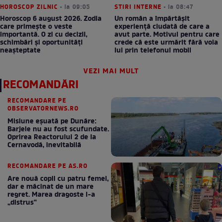
HOROSCOP ZILNIC
• la 09:05
STIRI INTERNE
• la 08:47
Horoscop 6 august 2026. Zodia
Un român a împărtășit
care primește o veste
experiență ciudată de care a
importantă. O zi cu decizii,
avut parte. Motivul pentru care
schimbări și oportunități
crede că este urmărit fără voia
neașteptate
lui prin telefonul mobil
VEZI MAI MULT
RECOMANDĂRI
RECOMANDARE PE
OBSERVATORNEWS.RO
Misiune eșuată pe Dunăre:
Barjele nu au fost scufundate.
Oprirea Reactorului 2 de la
Cernavodă, inevitabilă
RECOMANDARE PE AS.RO
Are nouă copii cu patru femei,
dar e măcinat de un mare
regret. Marea dragoste l-a
„distrus”