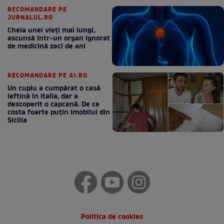
RECOMANDARE PE
JURNALUL.RO
Cheia unei vieți mai lungi,
ascunsă într-un organ ignorat
de medicină zeci de ani
RECOMANDARE PE A1.RO
Un cuplu a cumpărat o casă
ieftină în Italia, dar a
descoperit o capcană. De ce
costa foarte puțin imobilul din
Sicilia
Politica de cookies