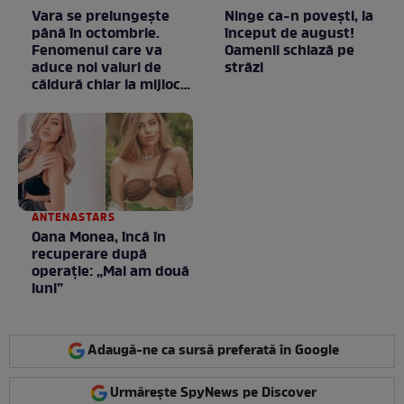
Vara se prelungeşte
Ninge ca-n povești, la
până în octombrie.
început de august!
Fenomenul care va
Oamenii schiază pe
aduce noi valuri de
străzi
căldură chiar la mijlocul
toamnei
ANTENASTARS
Oana Monea, încă în
recuperare după
operație: „Mai am două
luni”
Adaugă-ne ca sursă preferată în Google
Urmărește SpyNews pe Discover