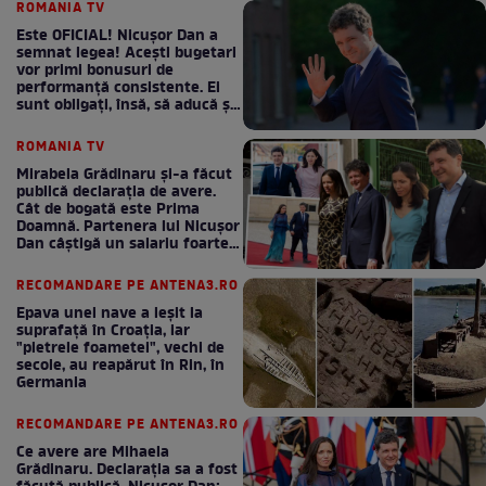
ROMANIA TV
Este OFICIAL! Nicușor Dan a
semnat legea! Acești bugetari
vor primi bonusuri de
performanță consistente. Ei
sunt obligați, însă, să aducă și
bani la bugetul de stat
ROMANIA TV
Mirabela Grădinaru și-a făcut
publică declarația de avere.
Cât de bogată este Prima
Doamnă. Partenera lui Nicușor
Dan câștigă un salariu foarte
bun în fiecare lună!
RECOMANDARE PE ANTENA3.RO
Epava unei nave a ieșit la
suprafață în Croația, iar
"pietrele foametei", vechi de
secole, au reapărut în Rin, în
Germania
RECOMANDARE PE ANTENA3.RO
Ce avere are Mihaela
Grădinaru. Declarația sa a fost