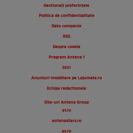
Gestionați preferințele
Politica de confidentialitate
Date companie
RSS
Despre cookie
Program Antena 1
Stiri
Anunturi imobiliare pe Lajumate.ro
Echipa redactionala
Site-uri Antena Group
a1.ro
antenastars.ro
as.ro