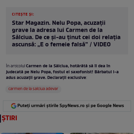
CITEȘTE ȘI:
Star Magazin. Nelu Popa, acuzații
grave la adresa lui Carmen de la
Sălciua. De ce și-au ținut cei doi relația
ascunsă: „E o femeie falsă” / VIDEO
Carmen de la Sălciua, hotărâtă să îl dea în
În articolul
judecată pe Nelu Popa, fostul ei saxofonist! Bărbatul i-a
adus acuzații grave. Declarații exclusive
:
carmen de la salciua adevar
Puteți urmări știrile SpyNews.ro și pe Google News
ȘTIRI