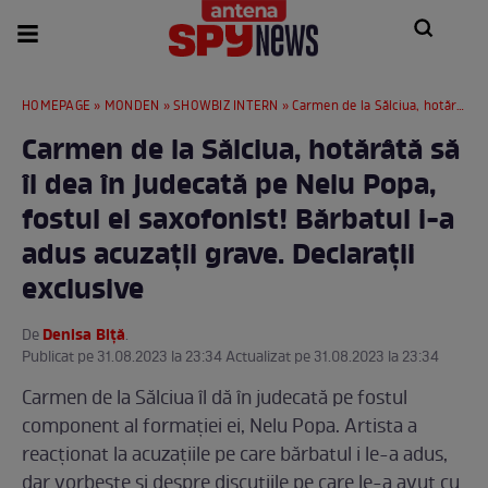
HOMEPAGE
»
MONDEN
»
SHOWBIZ INTERN
» Carmen de la Sălciua, hotărâtă să îl dea în judecată pe Nelu Popa, fostul ei saxofonist! Bărbatul i-a adus acuzații grave. Declarații exclusive
Carmen de la Sălciua, hotărâtă să
îl dea în judecată pe Nelu Popa,
fostul ei saxofonist! Bărbatul i-a
adus acuzații grave. Declarații
exclusive
Denisa Biță
De
.
Publicat pe 31.08.2023 la 23:34 Actualizat pe 31.08.2023 la 23:34
Carmen de la Sălciua îl dă în judecată pe fostul
component al formației ei, Nelu Popa. Artista a
reacționat la acuzațiile pe care bărbatul i le-a adus,
dar vorbeste și despre discuțiile pe care le-a avut cu