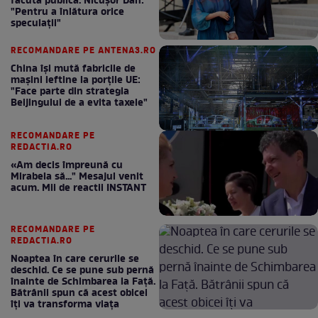
făcută publică. Nicușor Dan:
"Pentru a înlătura orice
speculații"
RECOMANDARE PE ANTENA3.RO
China își mută fabricile de
mașini ieftine la porțile UE:
"Face parte din strategia
Beijingului de a evita taxele"
RECOMANDARE PE
REDACTIA.RO
«Am decis împreună cu
Mirabela să..." Mesajul venit
acum. Mii de reactii INSTANT
RECOMANDARE PE
REDACTIA.RO
Noaptea în care cerurile se
deschid. Ce se pune sub pernă
înainte de Schimbarea la Față.
Bătrânii spun că acest obicei
îți va transforma viața