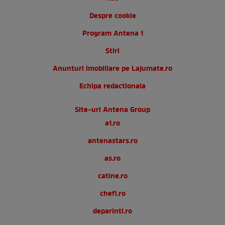
Despre cookie
Program Antena 1
Stiri
Anunturi imobiliare pe Lajumate.ro
Echipa redactionala
Site-uri Antena Group
a1.ro
antenastars.ro
as.ro
catine.ro
chefi.ro
deparinti.ro