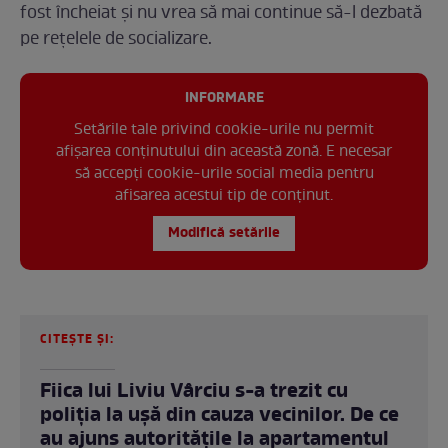
fost încheiat și nu vrea să mai continue să-l dezbată
pe rețelele de socializare.
INFORMARE
Setările tale privind cookie-urile nu permit
afișarea conținutului din această zonă. E necesar
să accepți cookie-urile social media pentru
afisarea acestui tip de conținut.
Modifică setările
CITEȘTE ȘI:
Fiica lui Liviu Vârciu s-a trezit cu
poliția la ușă din cauza vecinilor. De ce
au ajuns autoritățile la apartamentul