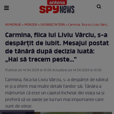
HOMEPAGE
»
MONDEN
»
SHOWBIZ INTERN
» Carmina, fiica lui Liviu Vârciu, s-a despărțit de iubit. Mesajul postat de tânără după decizia luată: „Hai să trecem peste...”
Carmina, fiica lui Liviu Vârciu, s-a
despărțit de iubit. Mesajul postat
de tânără după decizia luată:
„Hai să trecem peste...”
Publicat pe 14.04.2024 la 19:06 Actualizat pe 14.04.2024 la 19:06
Carmina, fiica lui Liviu Vârciu, s-a despărțit de iubitul
ei și a oferit mai multe detalii fanilor săi. Tânăra a
mărturisit că este un capitol încheiat din viața sa și
preferă să se axeze pe lucruri mai importante care
sunt de viitor.