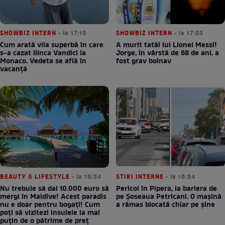
SHOWBIZ INTERN
• la 17:10
SHOWBIZ INTERN
• la 17:03
Cum arată vila superbă în care
A murit tatăl lui Lionel Messi!
s-a cazat Ilinca Vandici la
Jorge, în vârstă de 68 de ani, a
Monaco. Vedeta se află în
fost grav bolnav
vacanță
BEAUTY & LIFESTYLE
• la 16:34
STIRI INTERNE
• la 16:34
Nu trebuie să dai 10.000 euro să
Pericol în Pipera, la bariera de
mergi în Maldive! Acest paradis
pe Șoseaua Petricani. O mașină
nu e doar pentru bogați! Cum
a rămas blocată chiar pe șine
poți să vizitezi insulele la mai
puțin de o pătrime de preț