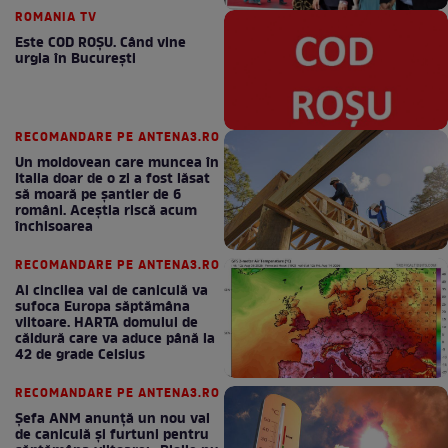
ROMANIA TV
Este COD ROŞU. Când vine
urgia în Bucureşti
RECOMANDARE PE ANTENA3.RO
Un moldovean care muncea în
Italia doar de o zi a fost lăsat
să moară pe şantier de 6
români. Aceștia riscă acum
închisoarea
RECOMANDARE PE ANTENA3.RO
Al cincilea val de caniculă va
sufoca Europa săptămâna
viitoare. HARTA domului de
căldură care va aduce până la
42 de grade Celsius
RECOMANDARE PE ANTENA3.RO
Șefa ANM anunță un nou val
de caniculă și furtuni pentru