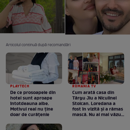
Articolul continuă după recomandări
PLAYTECH
ROMANIA TV
De ce prosoapele din
Cum arată casa din
hotel sunt aproape
Târgu Jiu a Niculinei
întotdeauna albe.
Stoican. Loredana a
Motivul real nu ține
fost în vizită și a rămas
doar de curățenie
mască. Nu ai mai văzut
la nimeni așa ceva:
Fără cuvinte / VIDEO