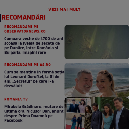
VEZI MAI MULT
RECOMANDĂRI
RECOMANDARE PE
OBSERVATORNEWS.RO
Comoara veche de 1.700 de ani
scoasă la iveală de seceta de
pe Dunăre, între România şi
Bulgaria. Imagini rare
RECOMANDARE PE AS.RO
Cum se menţine în formă soţia
lui Leonard Doroftei, la 51 de
ani. „Secretul” pe care l-a
dezvăluit
ROMANIA TV
Mirabela Grădinaru, mutare de
ultimă oră. Nicuşor Dan, anunţ
despre Prima Doamnă pe
Facebook