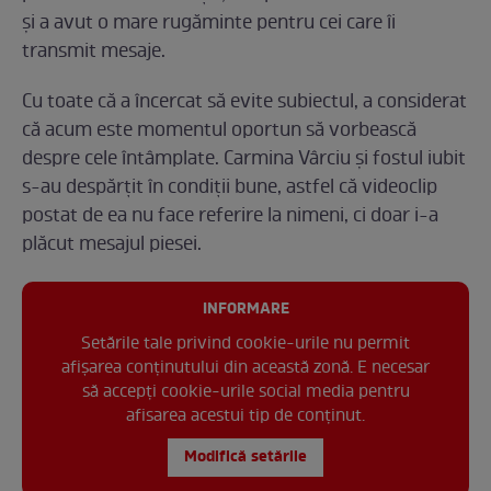
și a avut o mare rugăminte pentru cei care îi
transmit mesaje.
Cu toate că a încercat să evite subiectul, a considerat
că acum este momentul oportun să vorbească
despre cele întâmplate. Carmina Vârciu și fostul iubit
s-au despărțit în condiții bune, astfel că videoclip
postat de ea nu face referire la nimeni, ci doar i-a
plăcut mesajul piesei.
INFORMARE
Setările tale privind cookie-urile nu permit
afișarea conținutului din această zonă. E necesar
să accepți cookie-urile social media pentru
afisarea acestui tip de conținut.
Modifică setările