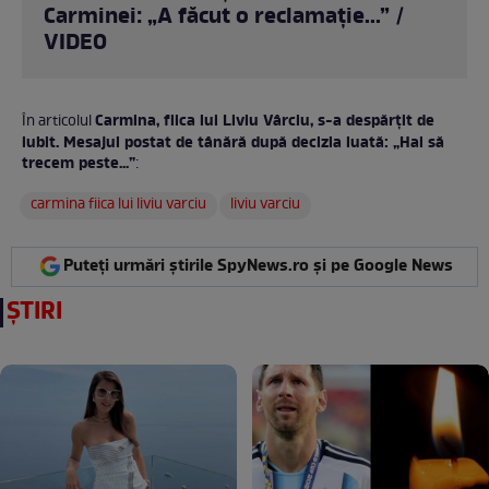
Carminei: „A făcut o reclamație...” /
VIDEO
Carmina, fiica lui Liviu Vârciu, s-a despărțit de
În articolul
iubit. Mesajul postat de tânără după decizia luată: „Hai să
trecem peste...”
:
carmina fiica lui liviu varciu
liviu varciu
Puteți urmări știrile SpyNews.ro și pe Google News
ȘTIRI