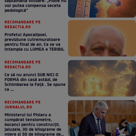
săptămâna viitoare: „Ploile nu
vor putea compensa seceta
pedologică”
RECOMANDARE PE
REDACTIA.RO
Profetul Apocalipsei,
previziune cutremuratoare
pentru final de an. Ce se va
intampla cu LUMEA e TERIBIL
RECOMANDARE PE
REDACTIA.RO
Ce să nu arunci SUB NICI O
FORMA din casă astăzi, de
Schimbarea la Față . Se spune
ca ....
RECOMANDARE PE
JURNALUL.RO
Ministerul lui Pîslaru a
cumpărat tensiometre,
bocanci pentru construcții,
jaluzele, 30 de kilograme de
miere și 50 de kilograme de